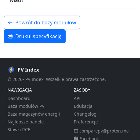
wiatr?
Powrót do bazy modułów
Drukuj specyfikację
PV Index
© 2026- PV Index. Wszelkie prawa zastrzeżone.
NAWIGACJA
ZASOBY
Dashboard
API
Baza modułów PV
Edukacja
Baza magazynów energii
Changelog
Najlepsze panele
Preferencje
Stawki RCE
comparepv@proton.me
Facebook