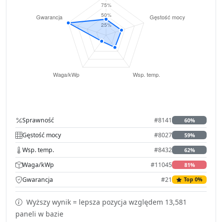
Sprawność
#8141
60%
Gęstość mocy
#8027
59%
Wsp. temp.
#8432
62%
Waga/kWp
#11045
81%
Gwarancja
#21
Top 0%
Wyższy wynik = lepsza pozycja względem 13,581
paneli w bazie