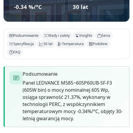
-0.34 %/°C
30 lat
Podsumowanie
Wady i zalety
Insights
Seria
Specyfikacja
30 lat
Temperatura
Podobne
FAQ
Podsumowanie
Panel LEDVANCE M585~605P60UB-SF-F3
(605W bin) o mocy nominalnej 605 Wp,
osiąga sprawność 21.37%, wykonany w
technologii PERC, z współczynnikiem
temperaturowym mocy -0.34%/°C, objęty 30-
letnią gwarancją mocy.