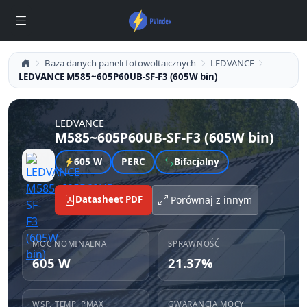
Baza danych paneli fotowoltaicznych
LEDVANCE
LEDVANCE M585~605P60UB-SF-F3 (605W bin)
LEDVANCE
M585~605P60UB-SF-F3 (605W bin)
605 W
PERC
Bifacjalny
Datasheet PDF
Porównaj z innym
MOC NOMINALNA
SPRAWNOŚĆ
605 W
21.37%
WSP. TEMP. PMAX
GWARANCJA MOCY