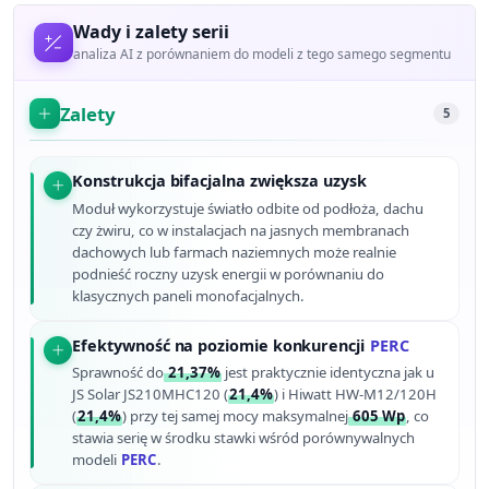
Wady i zalety serii
analiza AI z porównaniem do modeli z tego samego segmentu
Zalety
5
Konstrukcja bifacjalna zwiększa uzysk
Moduł wykorzystuje światło odbite od podłoża, dachu
czy żwiru, co w instalacjach na jasnych membranach
dachowych lub farmach naziemnych może realnie
podnieść roczny uzysk energii w porównaniu do
klasycznych paneli monofacjalnych.
Efektywność na poziomie konkurencji
PERC
Sprawność do
21,37%
jest praktycznie identyczna jak u
JS Solar JS210MHC120 (
21,4%
) i Hiwatt HW-M12/120H
(
21,4%
) przy tej samej mocy maksymalnej
605 Wp
, co
stawia serię w środku stawki wśród porównywalnych
modeli
PERC
.