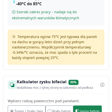
-40°C do 85°C
Szeroki zakres pracy – nadaje się do
ekstremalnych warunków klimatycznych
Temperatura ogniw 75°C jest typowa dla paneli
na dachu w gorący letni dzień przy pełnym
nasłonecznieniu. Współczynnik temperaturowy
-0.34%/°C
oznacza, że moc spada o tyle procent na
każdy stopień powyżej 25°C.
Kalkulator zysku bifacial
99%
dodatkowa moc z tylnej strony w zależności od podłoża
Wybierz rodzaj powierzchni pod panelami:
Śnieg / biały żwir
Biały beton
Jasny beton