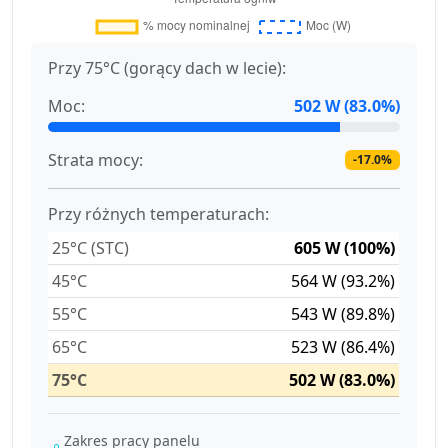
Przy 75°C (gorący dach w lecie):
Moc:
502 W (83.0%)
Strata mocy:
-17.0%
Przy różnych temperaturach:
25°C (STC)
605 W (100%)
45°C
564 W (93.2%)
55°C
543 W (89.8%)
65°C
523 W (86.4%)
75°C
502 W (83.0%)
Zakres pracy panelu