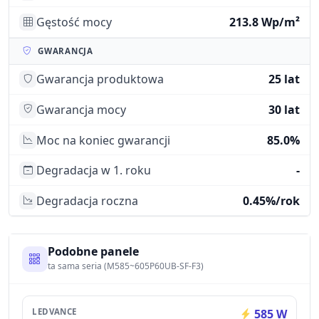
Gęstość mocy
213.8 Wp/m²
GWARANCJA
Gwarancja produktowa
25 lat
Gwarancja mocy
30 lat
Moc na koniec gwarancji
85.0%
Degradacja w 1. roku
-
Degradacja roczna
0.45%/rok
Podobne panele
ta sama seria (M585~605P60UB-SF-F3)
LEDVANCE
585 W