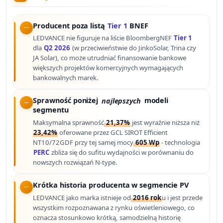
Producent poza listą
Tier 1
BNEF
LEDVANCE nie figuruje na liście BloombergNEF
Tier 1
dla
Q2 2026
(w przeciwieństwie do JinkoSolar, Trina czy
JA Solar), co może utrudniać finansowanie bankowe
większych projektów komercyjnych wymagających
bankowalnych marek.
Sprawność poniżej
najlepszych
modeli
segmentu
Maksymalna sprawność
21,37%
jest wyraźnie niższa niż
23,42%
oferowane przez GCL SIROT Efficient
NT10/72GDF przy tej samej mocy
605 Wp
- technologia
PERC
zbliża się do sufitu wydajności w porównaniu do
nowszych rozwiązań N-type.
Krótka historia producenta w segmencie PV
LEDVANCE jako marka istnieje od
2016 rok
u i jest przede
wszystkim rozpoznawana z rynku oświetleniowego, co
oznacza stosunkowo krótką, samodzielną historię