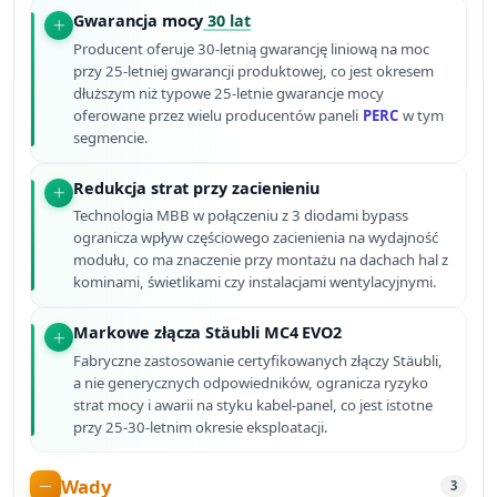
Gwarancja mocy
30 lat
Producent oferuje 30-letnią gwarancję liniową na moc
przy 25-letniej gwarancji produktowej, co jest okresem
dłuższym niż typowe 25-letnie gwarancje mocy
oferowane przez wielu producentów paneli
PERC
w tym
segmencie.
Redukcja strat przy zacienieniu
Technologia MBB w połączeniu z 3 diodami bypass
ogranicza wpływ częściowego zacienienia na wydajność
modułu, co ma znaczenie przy montażu na dachach hal z
kominami, świetlikami czy instalacjami wentylacyjnymi.
Markowe złącza Stäubli MC4 EVO2
Fabryczne zastosowanie certyfikowanych złączy Stäubli,
a nie generycznych odpowiedników, ogranicza ryzyko
strat mocy i awarii na styku kabel-panel, co jest istotne
przy 25-30-letnim okresie eksploatacji.
Wady
3