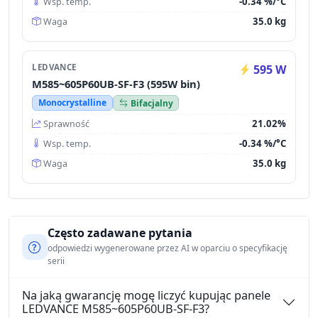
-0.34 %/°C
Wsp. temp.
35.0 kg
Waga
LEDVANCE
595 W
M585~605P60UB-SF-F3 (595W bin)
Monocrystalline
Bifacjalny
21.02%
Sprawność
-0.34 %/°C
Wsp. temp.
35.0 kg
Waga
Często zadawane pytania
odpowiedzi wygenerowane przez AI w oparciu o specyfikację
serii
Na jaką gwarancję mogę liczyć kupując panele
LEDVANCE M585~605P60UB-SF-F3?