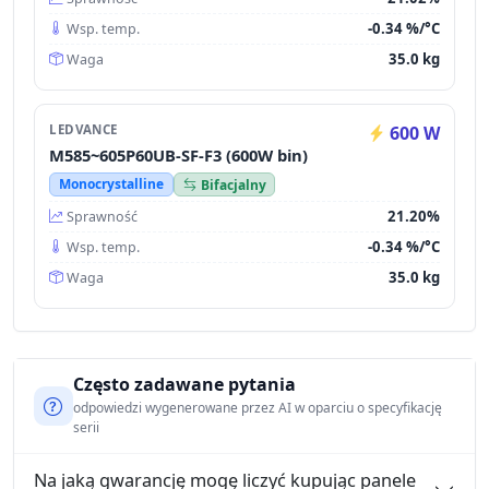
-0.34 %/°C
Wsp. temp.
35.0 kg
Waga
LEDVANCE
600 W
M585~605P60UB-SF-F3 (600W bin)
Monocrystalline
Bifacjalny
21.20%
Sprawność
-0.34 %/°C
Wsp. temp.
35.0 kg
Waga
Często zadawane pytania
odpowiedzi wygenerowane przez AI w oparciu o specyfikację
serii
Na jaką gwarancję mogę liczyć kupując panele