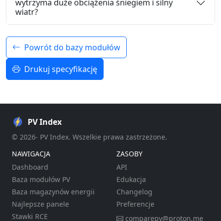
wytrzyma duże obciążenia śniegiem i silny
wiatr?
Powrót do bazy modułów
Drukuj specyfikację
PV Index
© 2026- PV Index. Wszelkie prawa zastrzeżone.
NAWIGACJA
ZASOBY
Dashboard
API
Baza modułów PV
Edukacja
Baza magazynów energii
Changelog
Najlepsze panele
Preferencje
Stawki RCE
comparepv@proton.me