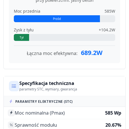
przy powierzchni: jasny beton
Moc przednia
585W
Przód
Zysk z tyłu
+104.2W
Tył
689.2W
Łączna moc efektywna:
Specyfikacja techniczna
parametry STC, wymiary, gwarancja
PARAMETRY ELEKTRYCZNE (STC)
Moc nominalna (Pmax)
585 Wp
Sprawność modułu
20.67%