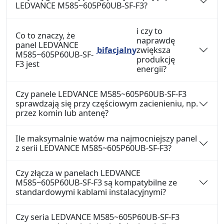
LEDVANCE M585~605P60UB-SF-F3?
i czy to
Co to znaczy, że
naprawdę
panel LEDVANCE
bifacjalny
zwiększa
M585~605P60UB-SF-
produkcję
F3 jest
energii?
Czy panele LEDVANCE M585~605P60UB-SF-F3
sprawdzają się przy częściowym zacienieniu, np.
przez komin lub antenę?
Ile maksymalnie watów ma najmocniejszy panel
z serii LEDVANCE M585~605P60UB-SF-F3?
Czy złącza w panelach LEDVANCE
M585~605P60UB-SF-F3 są kompatybilne ze
standardowymi kablami instalacyjnymi?
Czy seria LEDVANCE M585~605P60UB-SF-F3