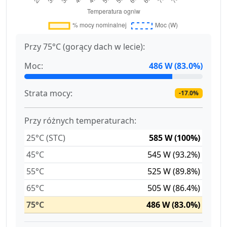
Przy 75°C (gorący dach w lecie):
Moc:
486 W (83.0%)
Strata mocy:
-17.0%
Przy różnych temperaturach:
25°C (STC)
585 W (100%)
45°C
545 W (93.2%)
55°C
525 W (89.8%)
65°C
505 W (86.4%)
75°C
486 W (83.0%)