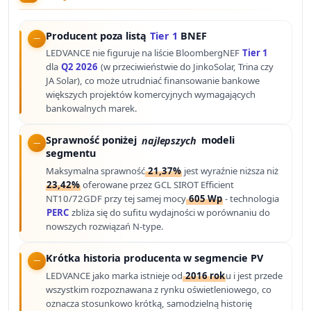
Producent poza listą
Tier 1
BNEF
LEDVANCE nie figuruje na liście BloombergNEF
Tier 1
dla
Q2 2026
(w przeciwieństwie do JinkoSolar, Trina czy
JA Solar), co może utrudniać finansowanie bankowe
większych projektów komercyjnych wymagających
bankowalnych marek.
Sprawność poniżej
najlepszych
modeli
segmentu
Maksymalna sprawność
21,37%
jest wyraźnie niższa niż
23,42%
oferowane przez GCL SIROT Efficient
NT10/72GDF przy tej samej mocy
605 Wp
- technologia
PERC
zbliża się do sufitu wydajności w porównaniu do
nowszych rozwiązań N-type.
Krótka historia producenta w segmencie PV
LEDVANCE jako marka istnieje od
2016 rok
u i jest przede
wszystkim rozpoznawana z rynku oświetleniowego, co
oznacza stosunkowo krótką, samodzielną historię