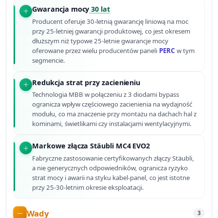
Gwarancja mocy
30 lat
Producent oferuje 30-letnią gwarancję liniową na moc
przy 25-letniej gwarancji produktowej, co jest okresem
dłuższym niż typowe 25-letnie gwarancje mocy
oferowane przez wielu producentów paneli
PERC
w tym
segmencie.
Redukcja strat przy zacienieniu
Technologia MBB w połączeniu z 3 diodami bypass
ogranicza wpływ częściowego zacienienia na wydajność
modułu, co ma znaczenie przy montażu na dachach hal z
kominami, świetlikami czy instalacjami wentylacyjnymi.
Markowe złącza Stäubli MC4 EVO2
Fabryczne zastosowanie certyfikowanych złączy Stäubli,
a nie generycznych odpowiedników, ogranicza ryzyko
strat mocy i awarii na styku kabel-panel, co jest istotne
przy 25-30-letnim okresie eksploatacji.
Wady
3