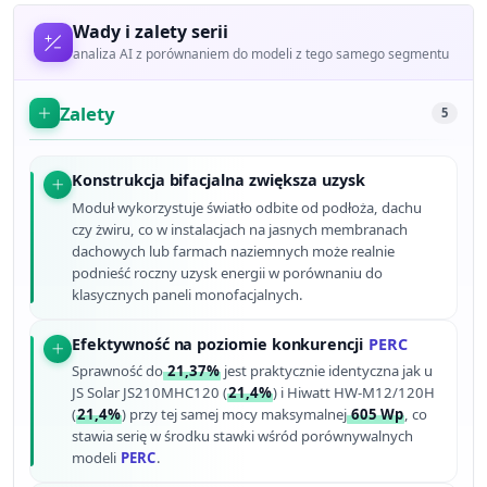
Wady i zalety serii
analiza AI z porównaniem do modeli z tego samego segmentu
Zalety
5
Konstrukcja bifacjalna zwiększa uzysk
Moduł wykorzystuje światło odbite od podłoża, dachu
czy żwiru, co w instalacjach na jasnych membranach
dachowych lub farmach naziemnych może realnie
podnieść roczny uzysk energii w porównaniu do
klasycznych paneli monofacjalnych.
Efektywność na poziomie konkurencji
PERC
Sprawność do
21,37%
jest praktycznie identyczna jak u
JS Solar JS210MHC120 (
21,4%
) i Hiwatt HW-M12/120H
(
21,4%
) przy tej samej mocy maksymalnej
605 Wp
, co
stawia serię w środku stawki wśród porównywalnych
modeli
PERC
.