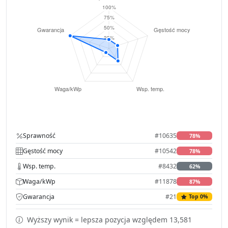
Sprawność
#10635
78%
Gęstość mocy
#10542
78%
Wsp. temp.
#8432
62%
Waga/kWp
#11878
87%
Gwarancja
#21
Top 0%
Wyższy wynik = lepsza pozycja względem 13,581