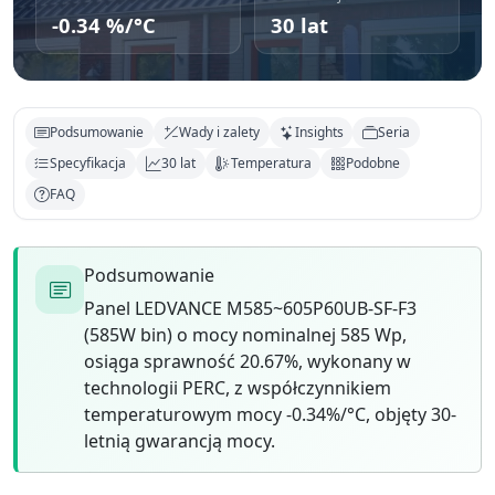
-0.34 %/°C
30 lat
Podsumowanie
Wady i zalety
Insights
Seria
Specyfikacja
30 lat
Temperatura
Podobne
FAQ
Podsumowanie
Panel LEDVANCE M585~605P60UB-SF-F3
(585W bin) o mocy nominalnej 585 Wp,
osiąga sprawność 20.67%, wykonany w
technologii PERC, z współczynnikiem
temperaturowym mocy -0.34%/°C, objęty 30-
letnią gwarancją mocy.