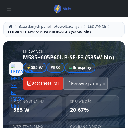
Baza danych paneli fotowoltaicznych
LEDVANCE
LEDVANCE M585~605P60UB-SF-F3 (585W bin)
LEDVANCE
M585~605P60UB-SF-F3 (585W bin)
585 W
PERC
Bifacjalny
Datasheet PDF
Porównaj z innym
MOC NOMINALNA
SPRAWNOŚĆ
585 W
20.67%
WSP. TEMP. PMAX
GWARANCJA MOCY