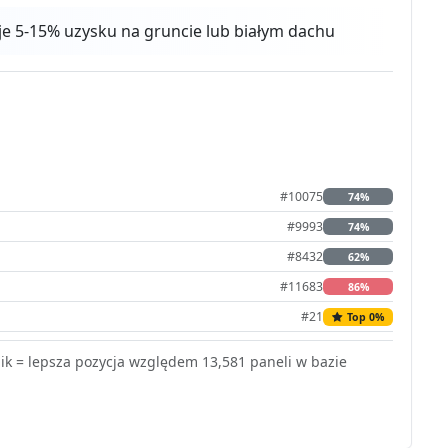
aje 5-15% uzysku na gruncie lub białym dachu
#10075
74%
#9993
74%
#8432
62%
#11683
86%
#21
Top 0%
k = lepsza pozycja względem 13,581 paneli w bazie