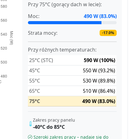
Przy 75°C (gorący dach w lecie):
Moc:
490 W (83.0%)
Strata mocy:
-17.0%
Przy różnych temperaturach:
25°C (STC)
590 W (100%)
45°C
550 W (93.2%)
55°C
530 W (89.8%)
65°C
510 W (86.4%)
75°C
490 W (83.0%)
Zakres pracy panelu
-40°C do 85°C
Szeroki zakres pracy – nadaje się do