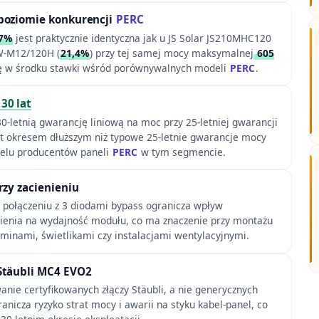
poziomie konkurencji
PERC
7%
jest praktycznie identyczna jak u JS Solar JS210MHC120
HW-M12/120H (
21,4%
) przy tej samej mocy maksymalnej
605
rię w środku stawki wśród porównywalnych modeli
PERC
.
30 lat
0-letnią gwarancję liniową na moc przy 25-letniej gwarancji
st okresem dłuższym niż typowe 25-letnie gwarancje mocy
ielu producentów paneli
PERC
w tym segmencie.
rzy zacienieniu
połączeniu z 3 diodami bypass ogranicza wpływ
ienia na wydajność modułu, co ma znaczenie przy montażu
ominami, świetlikami czy instalacjami wentylacyjnymi.
Stäubli MC4 EVO2
anie certyfikowanych złączy Stäubli, a nie generycznych
nicza ryzyko strat mocy i awarii na styku kabel-panel, co