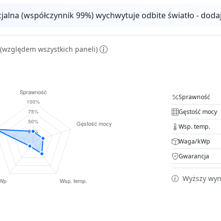
cjalna (współczynnik 99%) wychwytuje odbite światło - dod
(względem wszystkich paneli)
Sprawność
Gęstość mocy
Wsp. temp.
Waga/kWp
Gwarancja
Wyższy wyni