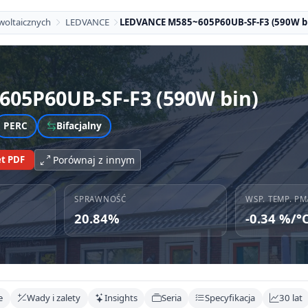
woltaicznych
LEDVANCE
LEDVANCE M585~605P60UB-SF-F3 (590W b
605P60UB-SF-F3 (590W bin)
PERC
Bifacjalny
t PDF
Porównaj z innym
SPRAWNOŚĆ
WSP. TEMP. PM
20.84%
-0.34 %/°
e
Wady i zalety
Insights
Seria
Specyfikacja
30 lat