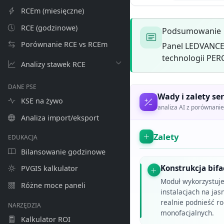
RCEm (miesięczne)
RCE (godzinowe)
Podsumowanie
Porównanie RCE vs RCEm
Panel LEDVANCE
technologii PER
Analizy stawek RCE
DANE PSE
Wady i zalety ser
KSE na żywo
analiza AI z porównan
Analiza import/eksport
Zalety
EDUKACJA
Bilansowanie godzinowe
Konstrukcja bifa
PVGIS kalkulator
Moduł wykorzystuje 
Różne moce paneli
instalacjach na j
realnie podnieść r
NARZĘDZIA
monofacjalnych.
Kalkulator ROI