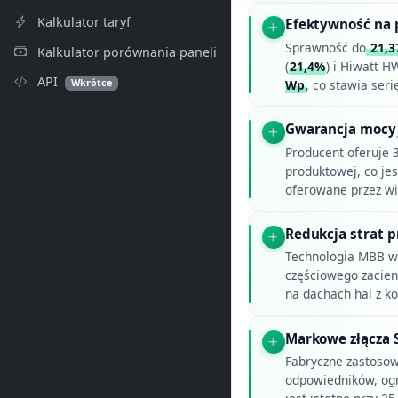
Kalkulator taryf
Efektywność na 
Sprawność do
21,3
Kalkulator porównania paneli
(
21,4%
) i Hiwatt 
API
Wkrótce
Wp
, co stawia se
Gwarancja mocy
Producent oferuje 3
produktowej, co je
oferowane przez w
Redukcja strat p
Technologia MBB w 
częściowego zacien
na dachach hal z k
Markowe złącza 
Fabryczne zastosow
odpowiedników, ogra