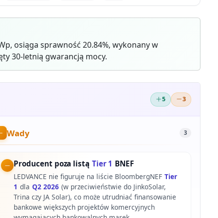
Wp, osiąga sprawność 20.84%, wykonany w
ty 30-letnią gwarancją mocy.
5
3
Wady
3
Producent poza listą
Tier 1
BNEF
LEDVANCE nie figuruje na liście BloombergNEF
Tier
1
dla
Q2 2026
(w przeciwieństwie do JinkoSolar,
Trina czy JA Solar), co może utrudniać finansowanie
bankowe większych projektów komercyjnych
wymagających bankowalnych marek.