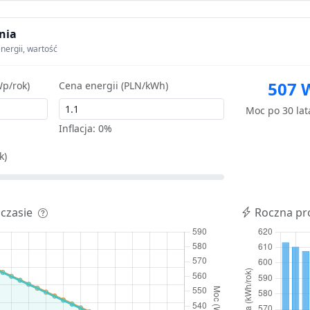
nia
nergii, wartość
507 
p/rok)
Cena energii (PLN/kWh)
Moc po 30 la
Inflacja:
0%
k)
 czasie
Roczna pr