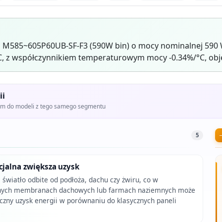
 M585~605P60UB-SF-F3 (590W bin) o mocy nominalnej 590 
C, z współczynnikiem temperaturowym mocy -0.34%/°C, obję
ii
iem do modeli z tego samego segmentu
5
cjalna zwiększa uzysk
światło odbite od podłoża, dachu czy żwiru, co w
asnych membranach dachowych lub farmach naziemnych może
oczny uzysk energii w porównaniu do klasycznych paneli