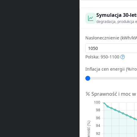
Symulacja 30-let
degradacja, produkcja e
Nasłonecznienie (kWh/kW
Polska: 950-1100
Inflacja cen energii (%/ro
Sprawność i moc w