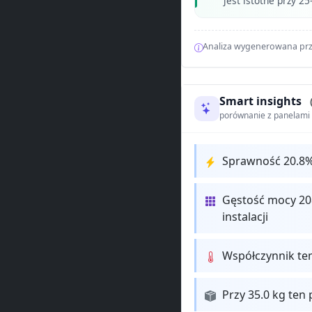
jest istotne przy 25
Analiza wygenerowana prz
Smart insights
porównanie z panelam
Sprawność 20.8
Gęstość mocy 20
instalacji
Współczynnik te
Przy 35.0 kg ten 