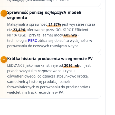
Sprawność poniżej
najlepszych
modeli
segmentu
Maksymalna sprawność
21,37%
jest wyraźnie niższa
niż
23,42%
oferowane przez GCL SIROT Efficient
NT10/72GDF przy tej samej mocy
605 Wp
-
technologia
PERC
zbliża się do sufitu wydajności w
porównaniu do nowszych rozwiązań N-type.
Krótka historia producenta w segmencie PV
LEDVANCE jako marka istnieje od
2016 rok
u i jest
przede wszystkim rozpoznawana z rynku
oświetleniowego, co oznacza stosunkowo krótką,
samodzielną historię produkcji paneli
fotowoltaicznych w porównaniu do producentów z
wieloletnim track recordem w PV.