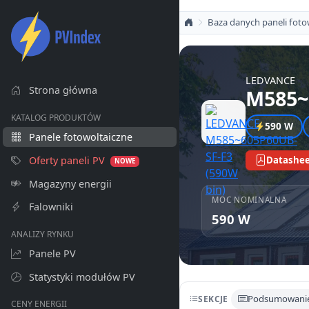
Baza danych paneli foto
LEDVANCE
Strona główna
M585~
KATALOG PRODUKTÓW
590 W
Panele fotowoltaiczne
Oferty paneli PV
Datashee
NOWE
Magazyny energii
MOC NOMINALNA
Falowniki
590 W
ANALIZY RYNKU
Panele PV
Statystyki modułów PV
Podsumowani
SEKCJE
CENY ENERGII