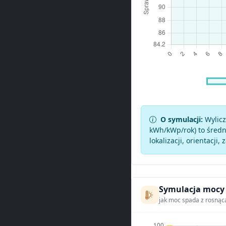
O symulacji:
Wylicz
kWh/kWp/rok) to średni
lokalizacji, orientacji, 
Symulacja mocy
jak moc spada z rosnąc