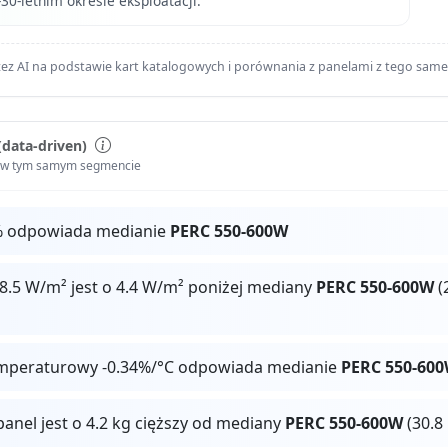
-30-letnim okresie eksploatacji.
ez AI na podstawie kart katalogowych i porównania z panelami z tego sam
(data-driven)
i w tym samym segmencie
% odpowiada medianie
PERC 550-600W
8.5 W/m² jest o 4.4 W/m² poniżej mediany
PERC 550-600W
(
mperaturowy -0.34%/°C odpowiada medianie
PERC 550-60
panel jest o 4.2 kg cięższy od mediany
PERC 550-600W
(30.8