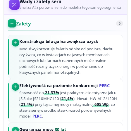
Wady i zalety serii
analiza AI z porównaniem do modeli z tego samego segmentu
Zalety
5
Konstrukcja bifacjalna zwiększa uzysk
Moduł wykorzystuje światło odbite od podłoża, dachu
czy żwiru, co w instalacjach na jasnych membranach
dachowych lub farmach naziemnych może realnie
podnieść roczny uzysk energii w porównaniu do
klasycznych paneli monofacjalnych.
Efektywność na poziomie konkurencji
PERC
Sprawność do
21,37%
jest praktycznie identyczna jak u
JS Solar JS210MHC120 (
21,4%
) i Hiwatt HW-M12/120H
(
21,4%
) przy tej samej mocy maksymalnej
605 Wp
, co
stawia serię w środku stawki wśród porównywalnych
modeli
PERC
.
Gwarancja mocy
30 lat