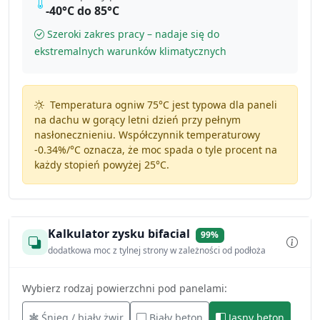
-40°C do 85°C
Szeroki zakres pracy – nadaje się do
ekstremalnych warunków klimatycznych
Temperatura ogniw 75°C jest typowa dla paneli
na dachu w gorący letni dzień przy pełnym
nasłonecznieniu. Współczynnik temperaturowy
-0.34%/°C
oznacza, że moc spada o tyle procent na
każdy stopień powyżej 25°C.
Kalkulator zysku bifacial
99%
dodatkowa moc z tylnej strony w zależności od podłoża
Wybierz rodzaj powierzchni pod panelami:
Śnieg / biały żwir
Biały beton
Jasny beton