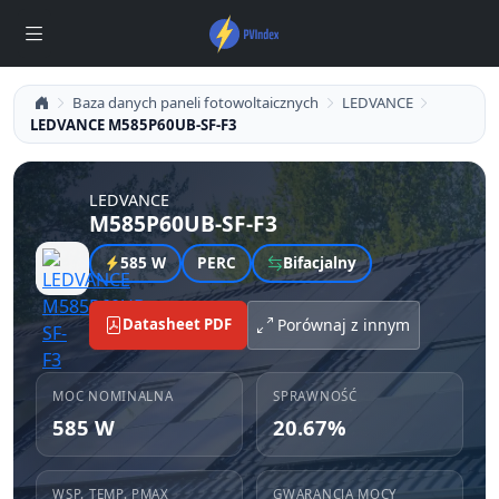
Baza danych paneli fotowoltaicznych
LEDVANCE
LEDVANCE M585P60UB-SF-F3
LEDVANCE
M585P60UB-SF-F3
585 W
PERC
Bifacjalny
Datasheet PDF
Porównaj z innym
MOC NOMINALNA
SPRAWNOŚĆ
585 W
20.67%
WSP. TEMP. PMAX
GWARANCJA MOCY