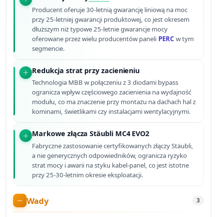
Producent oferuje 30-letnią gwarancję liniową na moc
przy 25-letniej gwarancji produktowej, co jest okresem
dłuższym niż typowe 25-letnie gwarancje mocy
oferowane przez wielu producentów paneli
PERC
w tym
segmencie.
Redukcja strat przy zacienieniu
Technologia MBB w połączeniu z 3 diodami bypass
ogranicza wpływ częściowego zacienienia na wydajność
modułu, co ma znaczenie przy montażu na dachach hal z
kominami, świetlikami czy instalacjami wentylacyjnymi.
Markowe złącza Stäubli MC4 EVO2
Fabryczne zastosowanie certyfikowanych złączy Stäubli,
a nie generycznych odpowiedników, ogranicza ryzyko
strat mocy i awarii na styku kabel-panel, co jest istotne
przy 25-30-letnim okresie eksploatacji.
Wady
3