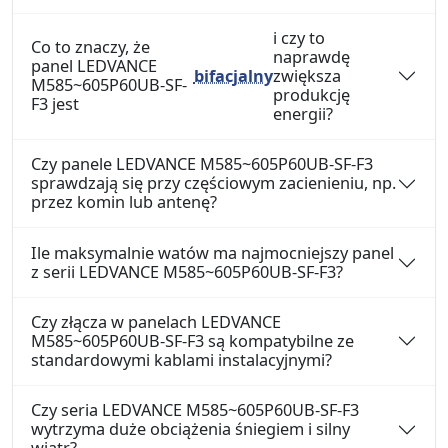
i czy to
Co to znaczy, że
naprawdę
panel LEDVANCE
bifacjalny
zwiększa
M585~605P60UB-SF-
produkcję
F3 jest
energii?
Czy panele LEDVANCE M585~605P60UB-SF-F3
sprawdzają się przy częściowym zacienieniu, np.
przez komin lub antenę?
Ile maksymalnie watów ma najmocniejszy panel
z serii LEDVANCE M585~605P60UB-SF-F3?
Czy złącza w panelach LEDVANCE
M585~605P60UB-SF-F3 są kompatybilne ze
standardowymi kablami instalacyjnymi?
Czy seria LEDVANCE M585~605P60UB-SF-F3
wytrzyma duże obciążenia śniegiem i silny