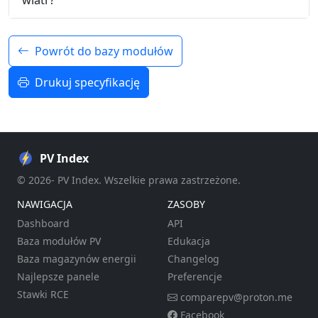
wiatr?
Powrót do bazy modułów
Drukuj specyfikację
PV Index
© 2026- PV Index. Wszelkie prawa zastrzeżone.
NAWIGACJA
ZASOBY
Dashboard
API
Baza modułów PV
Edukacja
Baza magazynów energii
Changelog
Najlepsze panele
Preferencje
Stawki RCE
comparepv@proton.me
Facebook