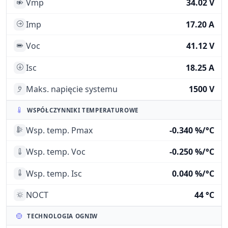
Vmp
34.02 V
Imp
17.20 A
Voc
41.12 V
Isc
18.25 A
Maks. napięcie systemu
1500 V
WSPÓŁCZYNNIKI TEMPERATUROWE
Wsp. temp. Pmax
-0.340 %/°C
Wsp. temp. Voc
-0.250 %/°C
Wsp. temp. Isc
0.040 %/°C
NOCT
44 °C
TECHNOLOGIA OGNIW