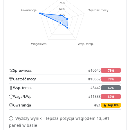
Sprawność
#10645
78%
Gęstość mocy
#10552
78%
Wsp. temp.
#8442
62%
Waga/kWp
#11888
87%
Gwarancja
#21
Top 0%
Wyższy wynik = lepsza pozycja względem 13,591
paneli w bazie