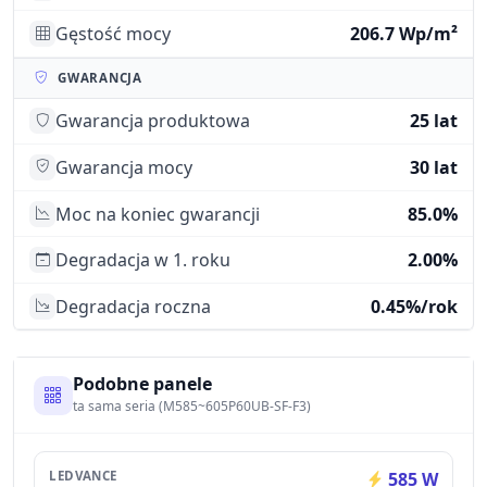
Gęstość mocy
206.7 Wp/m²
GWARANCJA
Gwarancja produktowa
25 lat
Gwarancja mocy
30 lat
Moc na koniec gwarancji
85.0%
Degradacja w 1. roku
2.00%
Degradacja roczna
0.45%/rok
Podobne panele
ta sama seria (M585~605P60UB-SF-F3)
LEDVANCE
585 W