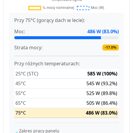
Przy 75°C (gorący dach w lecie):
Moc:
486 W (83.0%)
Strata mocy:
-17.0%
Przy różnych temperaturach:
25°C (STC)
585 W (100%)
45°C
545 W (93.2%)
55°C
525 W (89.8%)
65°C
505 W (86.4%)
75°C
486 W (83.0%)
Zakres pracy panelu