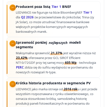
Producent poza listą
Tier 1
BNEF
LEDVANCE nie figuruje na liście BloombergNEF
Tier 1
dla
Q2 2026
(w przeciwieństwie do JinkoSolar, Trina czy
JA Solar), co może utrudniać finansowanie bankowe
większych projektów komercyjnych wymagających
bankowalnych marek.
Sprawność poniżej
najlepszych
modeli
segmentu
Maksymalna sprawność
21,37%
jest wyraźnie niższa niż
23,42%
oferowane przez GCL SIROT Efficient
NT10/72GDF przy tej samej mocy
605 Wp
- technologia
PERC
zbliża się do sufitu wydajności w porównaniu do
nowszych rozwiązań N-type.
Krótka historia producenta w segmencie PV
LEDVANCE jako marka istnieje od
2016 rok
u i jest przede
wszystkim rozpoznawana z rynku oświetleniowego, co
oznacza stosunkowo krótką, samodzielną historię
produkcji paneli fotowoltaicznych w porównaniu do