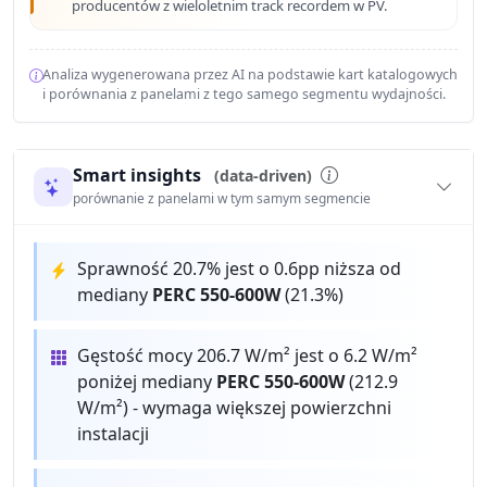
producentów z wieloletnim track recordem w PV.
Analiza wygenerowana przez AI na podstawie kart katalogowych
i porównania z panelami z tego samego segmentu wydajności.
Smart insights
(data-driven)
porównanie z panelami w tym samym segmencie
Sprawność 20.7% jest o 0.6pp niższa od
mediany
PERC 550-600W
(21.3%)
Gęstość mocy 206.7 W/m² jest o 6.2 W/m²
poniżej mediany
PERC 550-600W
(212.9
W/m²) - wymaga większej powierzchni
instalacji