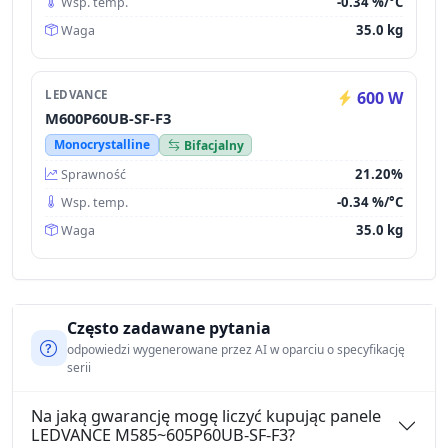
-0.34 %/°C
Wsp. temp.
35.0 kg
Waga
LEDVANCE
600 W
M600P60UB-SF-F3
Monocrystalline
Bifacjalny
21.20%
Sprawność
-0.34 %/°C
Wsp. temp.
35.0 kg
Waga
Często zadawane pytania
odpowiedzi wygenerowane przez AI w oparciu o specyfikację
serii
Na jaką gwarancję mogę liczyć kupując panele
LEDVANCE M585~605P60UB-SF-F3?