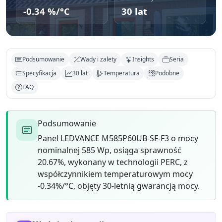
-0.34 %/°C
30 lat
Podsumowanie
Wady i zalety
Insights
Seria
Specyfikacja
30 lat
Temperatura
Podobne
FAQ
Podsumowanie
Panel LEDVANCE M585P60UB-SF-F3 o mocy
nominalnej 585 Wp, osiąga sprawność
20.67%, wykonany w technologii PERC, z
współczynnikiem temperaturowym mocy
-0.34%/°C, objęty 30-letnią gwarancją mocy.