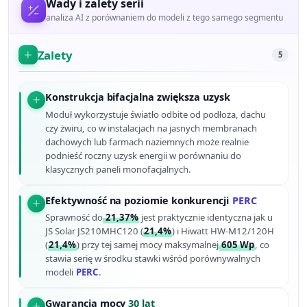
Wady i zalety serii
analiza AI z porównaniem do modeli z tego samego segmentu
Zalety
5
Konstrukcja bifacjalna zwiększa uzysk
Moduł wykorzystuje światło odbite od podłoża, dachu
czy żwiru, co w instalacjach na jasnych membranach
dachowych lub farmach naziemnych może realnie
podnieść roczny uzysk energii w porównaniu do
klasycznych paneli monofacjalnych.
Efektywność na poziomie konkurencji
PERC
Sprawność do
21,37%
jest praktycznie identyczna jak u
JS Solar JS210MHC120 (
21,4%
) i Hiwatt HW-M12/120H
(
21,4%
) przy tej samej mocy maksymalnej
605 Wp
, co
stawia serię w środku stawki wśród porównywalnych
modeli
PERC
.
Gwarancja mocy
30 lat