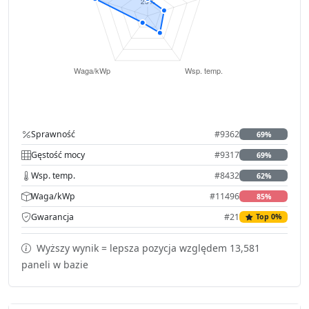
Sprawność
#9362
69%
Gęstość mocy
#9317
69%
Wsp. temp.
#8432
62%
Waga/kWp
#11496
85%
Gwarancja
#21
Top 0%
Wyższy wynik = lepsza pozycja względem 13,581
paneli w bazie