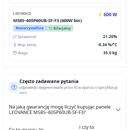
LEDVANCE
600 W
M585~605P60UB-SF-F3 (600W bin)
Monocrystalline
Bifacjalny
21.20%
Sprawność
-0.34 %/°C
Wsp. temp.
35.0 kg
Waga
Często zadawane pytania
odpowiedzi wygenerowane przez AI w oparciu o specyfikację
serii
Na jaką gwarancję mogę liczyć kupując panele
LEDVANCE M585~605P60UB-SF-F3?
i czy to
Co to znaczy, że