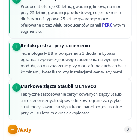
Producent oferuje 30-letnią gwarancję liniową na moc
przy 25-letniej gwarancji produktowej, co jest okresem
dłuższym niż typowe 25-letnie gwarancje mocy
oferowane przez wielu producentów paneli
PERC
w tym
segmencie.
Redukcja strat przy zacienieniu
Technologia MBB w połączeniu z 3 diodami bypass
ogranicza wpływ częściowego zacienienia na wydajność
modułu, co ma znaczenie przy montażu na dachach hal z
kominami, świetlikami czy instalacjami wentylacyjnymi.
Markowe złącza Stäubli MC4 EVO2
Fabryczne zastosowanie certyfikowanych złączy Stäubli,
a nie generycznych odpowiedników, ogranicza ryzyko
strat mocy i awarii na styku kabel-panel, co jest istotne
przy 25-30-letnim okresie eksploatacji.
Wady
3