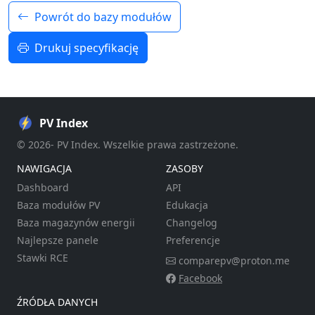
Powrót do bazy modułów
Drukuj specyfikację
PV Index
© 2026- PV Index. Wszelkie prawa zastrzeżone.
NAWIGACJA
ZASOBY
Dashboard
API
Baza modułów PV
Edukacja
Baza magazynów energii
Changelog
Najlepsze panele
Preferencje
Stawki RCE
comparepv@proton.me
Facebook
ŹRÓDŁA DANYCH