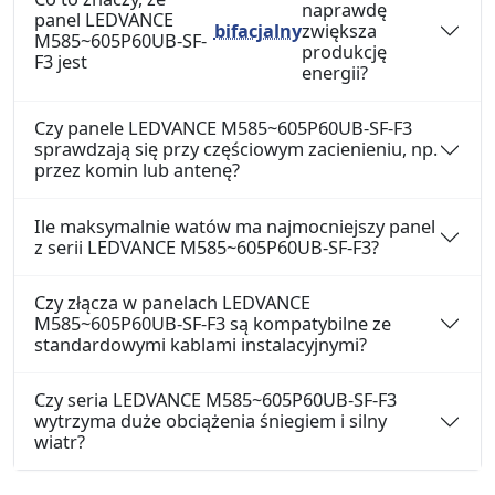
naprawdę
panel LEDVANCE
bifacjalny
zwiększa
M585~605P60UB-SF-
produkcję
F3 jest
energii?
Czy panele LEDVANCE M585~605P60UB-SF-F3
sprawdzają się przy częściowym zacienieniu, np.
przez komin lub antenę?
Ile maksymalnie watów ma najmocniejszy panel
z serii LEDVANCE M585~605P60UB-SF-F3?
Czy złącza w panelach LEDVANCE
M585~605P60UB-SF-F3 są kompatybilne ze
standardowymi kablami instalacyjnymi?
Czy seria LEDVANCE M585~605P60UB-SF-F3
wytrzyma duże obciążenia śniegiem i silny
wiatr?