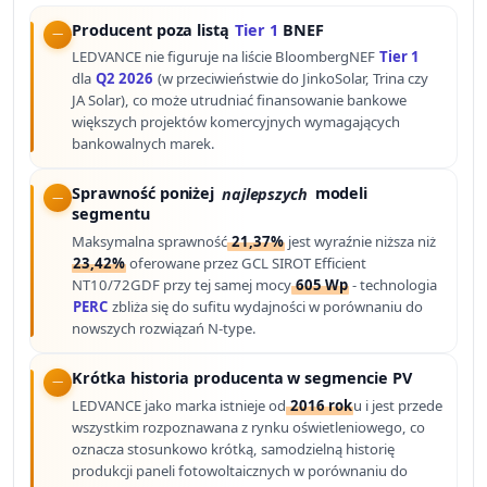
Producent poza listą
Tier 1
BNEF
LEDVANCE nie figuruje na liście BloombergNEF
Tier 1
dla
Q2 2026
(w przeciwieństwie do JinkoSolar, Trina czy
JA Solar), co może utrudniać finansowanie bankowe
większych projektów komercyjnych wymagających
bankowalnych marek.
Sprawność poniżej
najlepszych
modeli
segmentu
Maksymalna sprawność
21,37%
jest wyraźnie niższa niż
23,42%
oferowane przez GCL SIROT Efficient
NT10/72GDF przy tej samej mocy
605 Wp
- technologia
PERC
zbliża się do sufitu wydajności w porównaniu do
nowszych rozwiązań N-type.
Krótka historia producenta w segmencie PV
LEDVANCE jako marka istnieje od
2016 rok
u i jest przede
wszystkim rozpoznawana z rynku oświetleniowego, co
oznacza stosunkowo krótką, samodzielną historię
produkcji paneli fotowoltaicznych w porównaniu do