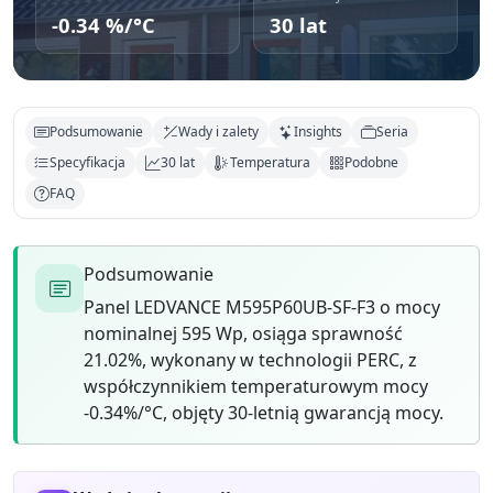
-0.34 %/°C
30 lat
Podsumowanie
Wady i zalety
Insights
Seria
Specyfikacja
30 lat
Temperatura
Podobne
FAQ
Podsumowanie
Panel LEDVANCE M595P60UB-SF-F3 o mocy
nominalnej 595 Wp, osiąga sprawność
21.02%, wykonany w technologii PERC, z
współczynnikiem temperaturowym mocy
-0.34%/°C, objęty 30-letnią gwarancją mocy.