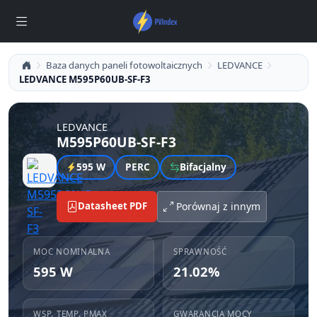
Baza danych paneli fotowoltaicznych
LEDVANCE
LEDVANCE M595P60UB-SF-F3
LEDVANCE
M595P60UB-SF-F3
595 W
PERC
Bifacjalny
Datasheet PDF
Porównaj z innym
MOC NOMINALNA
SPRAWNOŚĆ
595 W
21.02%
WSP. TEMP. PMAX
GWARANCJA MOCY