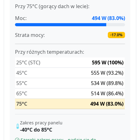
Przy 75°C (gorący dach w lecie):
Moc:
494 W (83.0%)
Strata mocy:
-17.0%
Przy różnych temperaturach:
25°C (STC)
595 W (100%)
45°C
555 W (93.2%)
55°C
534 W (89.8%)
65°C
514 W (86.4%)
75°C
494 W (83.0%)
Zakres pracy panelu
-40°C do 85°C
Szeroki zakres pracy – nadaje się do