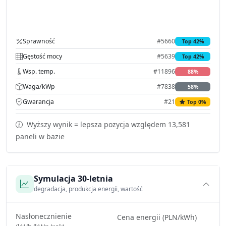
Sprawność
#5660
Top 42%
Gęstość mocy
#5639
Top 42%
Wsp. temp.
#11896
88%
Waga/kWp
#7838
58%
Gwarancja
#21
Top 0%
Wyższy wynik = lepsza pozycja względem 13,581
paneli w bazie
Symulacja 30-letnia
degradacja, produkcja energii, wartość
Nasłonecznienie
Cena energii (PLN/kWh)