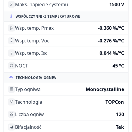
Maks. napięcie systemu
1500 V
WSPÓŁCZYNNIKI TEMPERATUROWE
Wsp. temp. Pmax
-0.360 %/°C
Wsp. temp. Voc
-0.276 %/°C
Wsp. temp. Isc
0.044 %/°C
NOCT
45 °C
TECHNOLOGIA OGNIW
Typ ogniwa
Monocrystalline
Technologia
TOPCon
Liczba ogniw
120
Bifacjalność
Tak