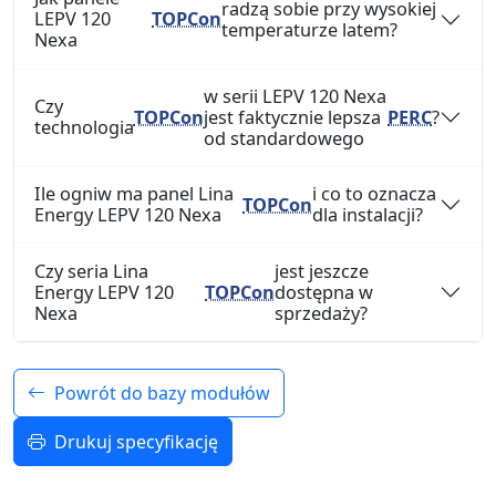
radzą sobie przy wysokiej
LEPV 120
TOPCon
temperaturze latem?
Nexa
w serii LEPV 120 Nexa
Czy
TOPCon
jest faktycznie lepsza
PERC
?
technologia
od standardowego
Ile ogniw ma panel Lina
i co to oznacza
TOPCon
Energy LEPV 120 Nexa
dla instalacji?
Czy seria Lina
jest jeszcze
Energy LEPV 120
TOPCon
dostępna w
Nexa
sprzedaży?
Powrót do bazy modułów
Drukuj specyfikację