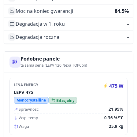
Moc na koniec gwarancji
84.5%
Degradacja w 1. roku
-
Degradacja roczna
-
Podobne panele
ta sama seria (LEPV 120 Nexa TOPCon)
LINA ENERGY
475 W
LEPV 475
Monocrystalline
Bifacjalny
21.95%
Sprawność
-0.36 %/°C
Wsp. temp.
25.9 kg
Waga