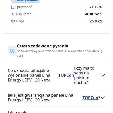
21.19%
Sprawność
-0.38 %/°C
Wsp. temp.
25.0 kg
Waga
Często zadawane pytania
odpowiedzi wygenerowane przez AI w oparciu o specyfikację
serii
i czy ma to
Co oznacza bifacjalne
sens na
wykonanie paneli Lina
TOPCon
polskim
Energy LEPV 120 Nexa
dachu?
Jaka jest gwarancja na panele Lina
TOPCon
?
Energy LEPV 120 Nexa
Jak panele