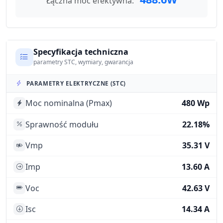
Łączna moc efektywna:
Specyfikacja techniczna
parametry STC, wymiary, gwarancja
PARAMETRY ELEKTRYCZNE (STC)
Moc nominalna (Pmax)
480 Wp
Sprawność modułu
22.18%
Vmp
35.31 V
Imp
13.60 A
Voc
42.63 V
Isc
14.34 A