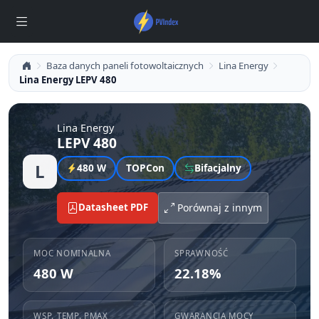
Baza danych paneli fotowoltaicznych
Lina Energy
Lina Energy LEPV 480
Lina Energy
LEPV 480
L
480 W
TOPCon
Bifacjalny
Datasheet PDF
Porównaj z innym
MOC NOMINALNA
SPRAWNOŚĆ
480 W
22.18%
WSP. TEMP. PMAX
GWARANCJA MOCY