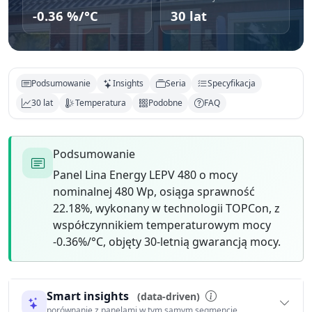
-0.36 %/°C
30 lat
Podsumowanie
Insights
Seria
Specyfikacja
30 lat
Temperatura
Podobne
FAQ
Podsumowanie
Panel Lina Energy LEPV 480 o mocy
nominalnej 480 Wp, osiąga sprawność
22.18%, wykonany w technologii TOPCon, z
współczynnikiem temperaturowym mocy
-0.36%/°C, objęty 30-letnią gwarancją mocy.
Smart insights
(data-driven)
porównanie z panelami w tym samym segmencie