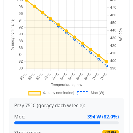
Przy 75°C (gorący dach w lecie):
Moc:
394 W (82.0%)
Strata mocy:
-18.0%