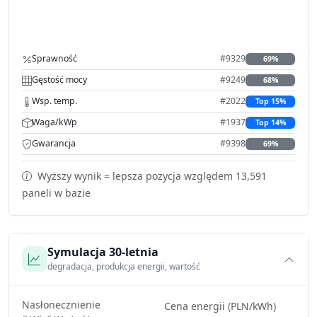
Sprawność
#9329
69%
Gęstość mocy
#9249
68%
Wsp. temp.
#2022
Top 15%
Waga/kWp
#1937
Top 14%
Gwarancja
#9398
69%
Wyższy wynik = lepsza pozycja względem 13,591
paneli w bazie
Symulacja 30-letnia
degradacja, produkcja energii, wartość
Nasłonecznienie
Cena energii (PLN/kWh)