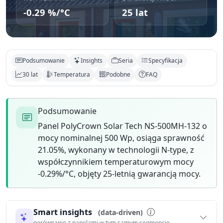
-0.29 %/°C
25 lat
Podsumowanie
Insights
Seria
Specyfikacja
30 lat
Temperatura
Podobne
FAQ
Podsumowanie
Panel PolyCrown Solar Tech NS-500MH-132 o
mocy nominalnej 500 Wp, osiąga sprawność
21.05%, wykonany w technologii N-type, z
współczynnikiem temperaturowym mocy
-0.29%/°C, objęty 25-letnią gwarancją mocy.
Smart insights
(data-driven)
porównanie z panelami w tym samym segmencie