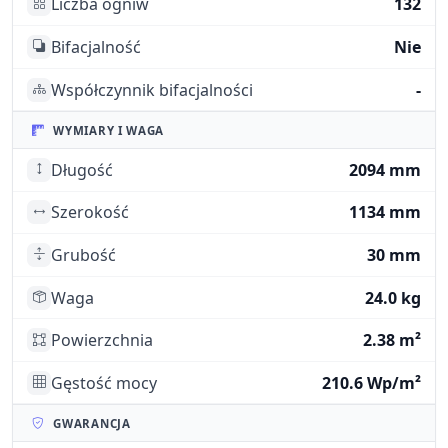
Liczba ogniw
132
Bifacjalność
Nie
Współczynnik bifacjalności
-
WYMIARY I WAGA
Długość
2094 mm
Szerokość
1134 mm
Grubość
30 mm
Waga
24.0 kg
Powierzchnia
2.38 m²
Gęstość mocy
210.6 Wp/m²
GWARANCJA