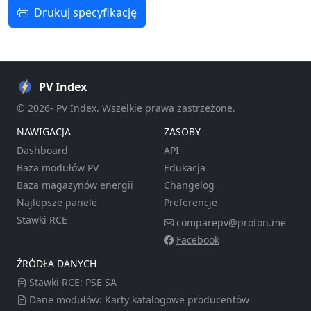
Drukuj specyfikację
PV Index
© 2026- PV Index. Wszelkie prawa zastrzeżone.
NAWIGACJA
ZASOBY
Dashboard
API
Baza modułów PV
Edukacja
Baza magazynów energii
Changelog
Najlepsze panele
Preferencje
Stawki RCE
comparepv@proton.me
Facebook
ŹRÓDŁA DANYCH
Stawki RCE:
PSE SA
Dane modułów: Karty katalogowe producentów