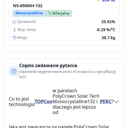
NS-650MH-132
Monocrystalline
Bifacjalny
20.92%
Sprawność
-0.29 %/°C
Wsp. temp.
38.7 kg
Waga
Często zadawane pytania
odpowiedzi wygenerowane przez AI w oparciu o specyfikację
serii
w panelach
PolyCrown Solar Tech
Co to jest
TOPCon
Monocrystalline132 i
PERC
?
technologia
dlaczego jest lepsza
od
Jaka jest gwarancja na panele PolyCrown Solar