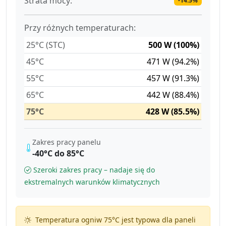
Strata mocy:
-14.5%
Przy różnych temperaturach:
25°C (STC)
500 W (100%)
45°C
471 W (94.2%)
55°C
457 W (91.3%)
65°C
442 W (88.4%)
75°C
428 W (85.5%)
Zakres pracy panelu
-40°C do 85°C
Szeroki zakres pracy – nadaje się do
ekstremalnych warunków klimatycznych
Temperatura ogniw 75°C jest typowa dla paneli