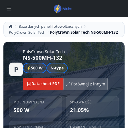
Baza danych paneli fotowoltaicznych
PolyCrown Solar Tech
PolyCrown Solar Tech NS-500MH-132
PolyCrown Solar Tech
NS-500MH-132
P
500 W
N-type
Datasheet PDF
Porównaj z innym
MOC NOMINALNA
SPRAWNOŚĆ
500 W
21.05%
WSP. TEMP. PMAX
GWARANCJA MOCY