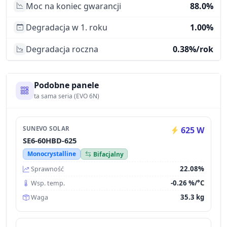
Moc na koniec gwarancji
88.0%
Degradacja w 1. roku
1.00%
Degradacja roczna
0.38%/rok
Podobne panele
ta sama seria (EVO 6N)
SUNEVO SOLAR
625 W
SE6-60HBD-625
Monocrystalline
Bifacjalny
22.08%
Sprawność
-0.26 %/°C
Wsp. temp.
35.3 kg
Waga