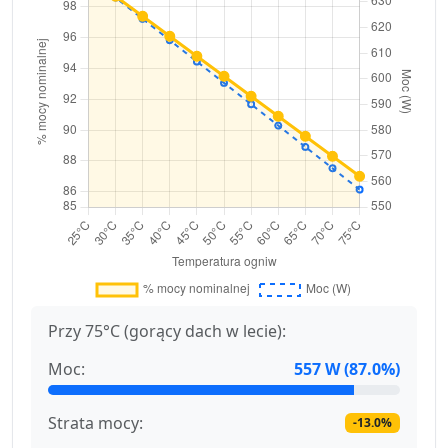
Przy 75°C (gorący dach w lecie):
Moc:
557 W (87.0%)
Strata mocy:
-13.0%