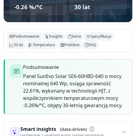
-0.26 %/°C
30 lat
Podsumowanie
Insights
Seria
Specyfikacja
30 lat
Temperatura
Podobne
FAQ
Podsumowanie
Panel SunEvo Solar SE6-60HBD-640 o mocy
nominalnej 640 Wp, osiąga sprawność
22.61%, wykonany w technologii HJT, z
współczynnikiem temperaturowym mocy
-0.26%/°C, objęty 30-letnią gwarancją mocy.
Smart insights
(data-driven)
porównanie z panelami w tym samym segmencie