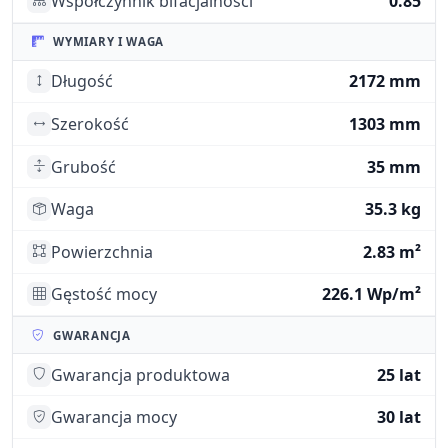
Współczynnik bifacjalności
0.85
WYMIARY I WAGA
Długość
2172 mm
Szerokość
1303 mm
Grubość
35 mm
Waga
35.3 kg
Powierzchnia
2.83 m²
Gęstość mocy
226.1 Wp/m²
GWARANCJA
Gwarancja produktowa
25 lat
Gwarancja mocy
30 lat