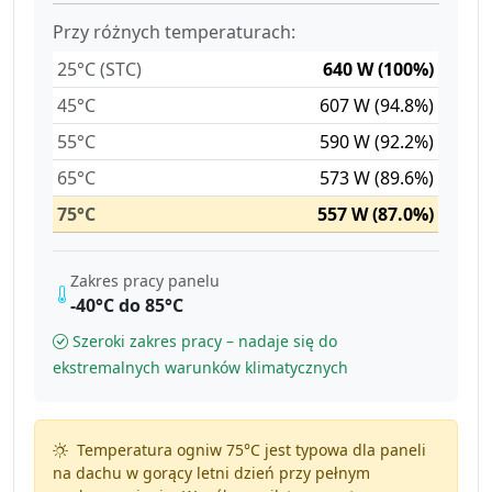
Przy różnych temperaturach:
25°C (STC)
640 W (100%)
45°C
607 W (94.8%)
55°C
590 W (92.2%)
65°C
573 W (89.6%)
75°C
557 W (87.0%)
Zakres pracy panelu
-40°C do 85°C
Szeroki zakres pracy – nadaje się do
ekstremalnych warunków klimatycznych
Temperatura ogniw 75°C jest typowa dla paneli
na dachu w gorący letni dzień przy pełnym