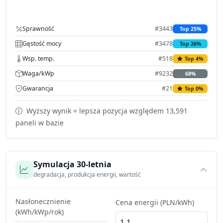
Sprawność
#3443
Top 25%
Gęstość mocy
#3478
Top 26%
Wsp. temp.
#518
Top 4%
Waga/kWp
#9232
68%
Gwarancja
#21
Top 0%
Wyższy wynik = lepsza pozycja względem 13,591
paneli w bazie
Symulacja 30-letnia
degradacja, produkcja energii, wartość
Nasłonecznienie
Cena energii (PLN/kWh)
(kWh/kWp/rok)