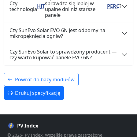
Czy
sprawdza się lepiej w
HJT
PERC
?
technologia
upalne dni niż starsze
panele
Czy SunEvo Solar EVO 6N jest odporny na
mikropęknięcia ogniw?
Czy SunEvo Solar to sprawdzony producent —
czy warto kupować panele EVO 6N?
Powrót do bazy modułów
Drukuj specyfikację
PV Index
© 2026- PV Index. Wszelkie prawa zastrzeżone.