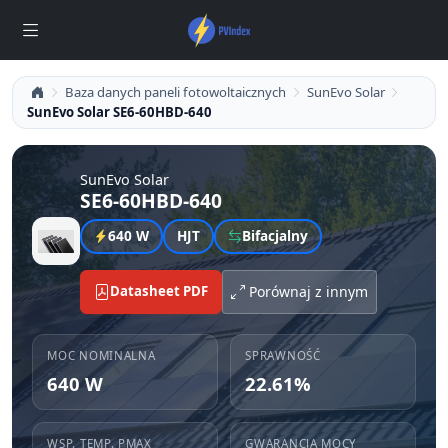
Baza danych paneli fotowoltaicznych
SunEvo Solar
SunEvo Solar SE6-60HBD-640
SunEvo Solar
SE6-60HBD-640
640 W
HJT
Bifacjalny
Datasheet PDF
Porównaj z innym
MOC NOMINALNA
SPRAWNOŚĆ
640 W
22.61%
WSP. TEMP. PMAX
GWARANCJA MOCY