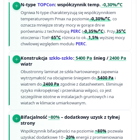
N-type
TOPCon
: współczynnik temp.
-0,30%/°C
Ogniwa N-type charakteryzują się współczynnikiem
temperaturowym Pmax na poziomie
-0,30%/°C
, co
oznacza mniejsze straty mocy w gorące dni w
porównaniu z technologią
PERC
(
-0,35%/°C
). Przy
35°C
otoczenia i Tcel=
65°C
różnica to ok.
1,5%
wyższej mocy
chwilowej względem modułu
PERC
.
Konstrukcja
szkło-szkło
:
5400 Pa
śnieg /
2400 Pa
wiatr
Obustronny laminat ze szkła hartowanego zapewnia
wytrzymałość na obciążenie śniegiem do
5400 Pa
i
wiatrem do
2400 Pa
zgodnie z datasheetem. Eliminuje
ryzyko mikropęknięć i przenikania wilgoci, co jest
szczególnie istotne w instalacjach gruntowych i na
wiatach w klimacie umiarkowanym.
Bifacjalność
~80%
– dodatkowy uzysk z tylnej
strony
Współczynnik bifacjalności na poziomie
~80%
pozwala
uzyskać dodatkowe 10–
20%
energii z promieniowania