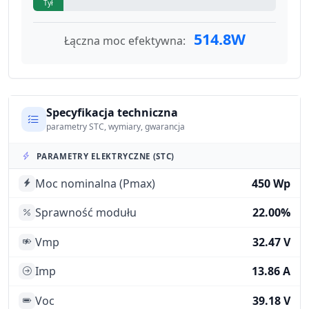
Tył
514.8W
Łączna moc efektywna:
Specyfikacja techniczna
parametry STC, wymiary, gwarancja
PARAMETRY ELEKTRYCZNE (STC)
Moc nominalna (Pmax)
450 Wp
Sprawność modułu
22.00%
Vmp
32.47 V
Imp
13.86 A
Voc
39.18 V