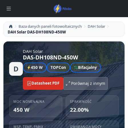
Baza danych paneli fotowoltaicznych
DAH Solar
DAH Solar DAS-DH108ND-450W
DAH Solar
DAS-DH108ND-450W
D
450 W
TOPCon
Bifacjalny
Datasheet PDF
Porównaj z innym
MOC NOMINALNA
SPRAWNOŚĆ
450 W
22.00%
WSP. TEMP. PMAX
GWARANCJA MOCY