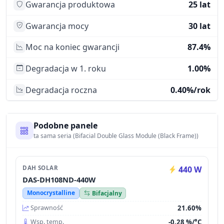
Gwarancja produktowa
25 lat
Gwarancja mocy
30 lat
Moc na koniec gwarancji
87.4%
Degradacja w 1. roku
1.00%
Degradacja roczna
0.40%/rok
Podobne panele
ta sama seria (Bifacial Double Glass Module (Black Frame))
DAH SOLAR
440 W
DAS-DH108ND-440W
Monocrystalline
Bifacjalny
21.60%
Sprawność
-0.28 %/°C
Wsp. temp.