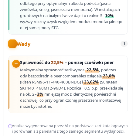
odbitego przy optymalnym albedo podłoża (jasna
żwirówka, śnieg, jasnoszara membrana). W instalacjach
gruntowych na białym żwirze daje to realnie 5–
10%
wyższy roczny uzysk względem modułu monofacjalnego
o tej samej mocy STC.
Wady
1
Sprawność do
22,5%
– poniżej czołówki peer
Maksymalna sprawność serii wynosi
22,5%
, podczas
gdy bezpośrednie peer comparables osiągają
23,0%
(Risen RSM96-11-440-460BNDG) i
23,02%
(SunKean
SKT440~460M12-96D4). Różnica ~0,5 p.p. przekłada się
na ok. 2–
3%
mniejszą moc z identycznej powierzchni
dachowej, co przy ograniczonej przestrzeni montażowej
może być istotne.
Analiza wygenerowana przez AI na podstawie kart katalogowych
i porównania z panelami z tego samego segmentu wydajności.