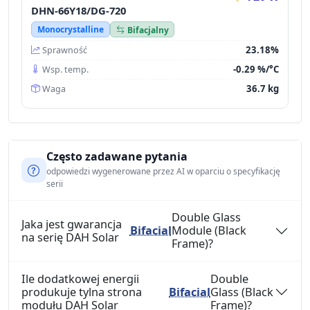
DHN-66Y18/DG-720
Monocrystalline
Bifacjalny
23.18%
Sprawność
-0.29 %/°C
Wsp. temp.
36.7 kg
Waga
Często zadawane pytania
odpowiedzi wygenerowane przez AI w oparciu o specyfikację
serii
Double Glass
Jaka jest gwarancja
Bifacial
Module (Black
na serię DAH Solar
Frame)?
Ile dodatkowej energii
Double
produkuje tylna strona
Bifacial
Glass (Black
modułu DAH Solar
Frame)?