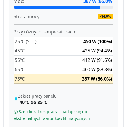
Moc:
387 W (86.0%)
Strata mocy:
-14.0%
Przy różnych temperaturach:
25°C (STC)
450 W (100%)
45°C
425 W (94.4%)
55°C
412 W (91.6%)
65°C
400 W (88.8%)
75°C
387 W (86.0%)
Zakres pracy panelu
-40°C do 85°C
Szeroki zakres pracy – nadaje się do
ekstremalnych warunków klimatycznych