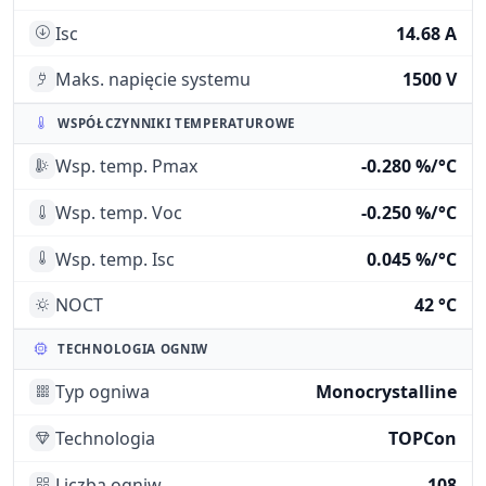
Isc
14.68 A
Maks. napięcie systemu
1500 V
WSPÓŁCZYNNIKI TEMPERATUROWE
Wsp. temp. Pmax
-0.280 %/°C
Wsp. temp. Voc
-0.250 %/°C
Wsp. temp. Isc
0.045 %/°C
NOCT
42 °C
TECHNOLOGIA OGNIW
Typ ogniwa
Monocrystalline
Technologia
TOPCon
Liczba ogniw
108