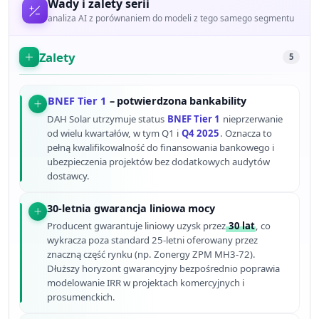
Wady i zalety serii
analiza AI z porównaniem do modeli z tego samego segmentu
Zalety
5
BNEF Tier 1
– potwierdzona bankability
DAH Solar utrzymuje status
BNEF Tier 1
nieprzerwanie
od wielu kwartałów, w tym Q1 i
Q4 2025
. Oznacza to
pełną kwalifikowalność do finansowania bankowego i
ubezpieczenia projektów bez dodatkowych audytów
dostawcy.
30-letnia gwarancja liniowa mocy
Producent gwarantuje liniowy uzysk przez
30 lat
, co
wykracza poza standard 25-letni oferowany przez
znaczną część rynku (np. Zonergy ZPM MH3-72).
Dłuższy horyzont gwarancyjny bezpośrednio poprawia
modelowanie IRR w projektach komercyjnych i
prosumenckich.