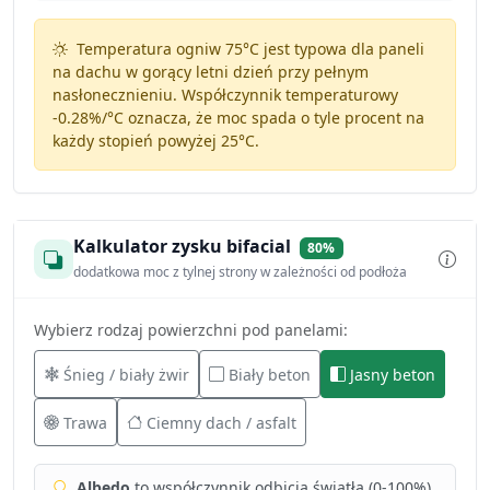
Temperatura ogniw 75°C jest typowa dla paneli
na dachu w gorący letni dzień przy pełnym
nasłonecznieniu. Współczynnik temperaturowy
-0.28%/°C
oznacza, że moc spada o tyle procent na
każdy stopień powyżej 25°C.
Kalkulator zysku bifacial
80%
dodatkowa moc z tylnej strony w zależności od podłoża
Wybierz rodzaj powierzchni pod panelami:
Śnieg / biały żwir
Biały beton
Jasny beton
Trawa
Ciemny dach / asfalt
Albedo
to współczynnik odbicia światła (0-100%).