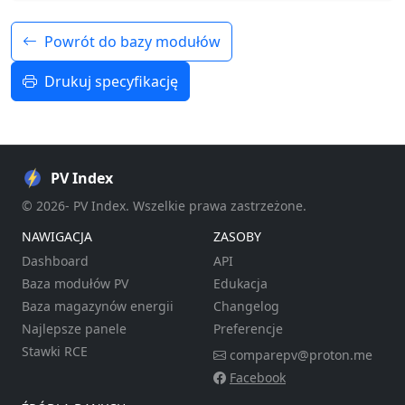
Powrót do bazy modułów
Drukuj specyfikację
PV Index
© 2026- PV Index. Wszelkie prawa zastrzeżone.
NAWIGACJA
ZASOBY
Dashboard
API
Baza modułów PV
Edukacja
Baza magazynów energii
Changelog
Najlepsze panele
Preferencje
Stawki RCE
comparepv@proton.me
Facebook