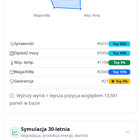
Sprawność
#6231
Top 46%
Gęstość mocy
#5954
Top 44%
Wsp. temp.
#1198
Top 9%
Waga/kWp
#2043
Top 15%
Gwarancja
#21
Top 0%
Wyższy wynik = lepsza pozycja względem 13,581
paneli w bazie
Symulacja 30-letnia
degradacja, produkcja energii, wartość