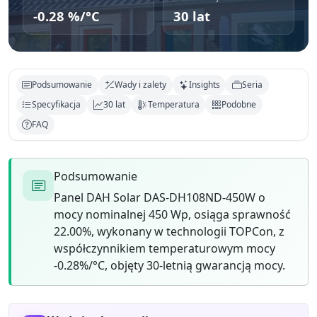
-0.28 %/°C
30 lat
Podsumowanie
Wady i zalety
Insights
Seria
Specyfikacja
30 lat
Temperatura
Podobne
FAQ
Podsumowanie
Panel DAH Solar DAS-DH108ND-450W o
mocy nominalnej 450 Wp, osiąga sprawność
22.00%, wykonany w technologii TOPCon, z
współczynnikiem temperaturowym mocy
-0.28%/°C, objęty 30-letnią gwarancją mocy.