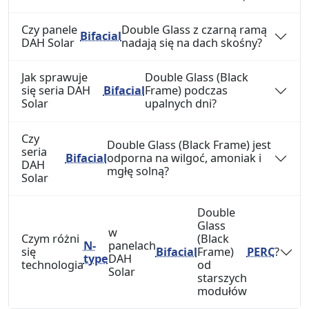
Czy panele
Double Glass z czarną ramą
Bifacial
DAH Solar
nadają się na dach skośny?
Jak sprawuje
Double Glass (Black
się seria DAH
Bifacial
Frame) podczas
Solar
upalnych dni?
Czy
Double Glass (Black Frame) jest
seria
Bifacial
odporna na wilgoć, amoniak i
DAH
mgłę solną?
Solar
Double
Glass
w
Czym różni
(Black
N-
panelach
się
Bifacial
Frame)
PERC
?
type
DAH
technologia
od
Solar
starszych
modułów