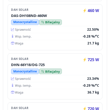
DAH SOLAR
460 W
DAS-DH108ND-460W
Monocrystalline
Bifacjalny
22.50%
Sprawność
-0.28 %/°C
Wsp. temp.
21.7 kg
Waga
DAH SOLAR
725 W
DHN-66Y18/DG-725
Monocrystalline
Bifacjalny
23.34%
Sprawność
-0.29 %/°C
Wsp. temp.
36.7 kg
Waga
DAH SOLAR
720 W