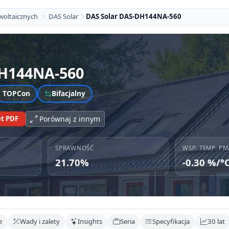
woltaicznych
DAS Solar
DAS Solar DAS-DH144NA-560
H144NA-560
TOPCon
Bifacjalny
t PDF
Porównaj z innym
SPRAWNOŚĆ
WSP. TEMP. PM
21.70%
-0.30 %/°
e
Wady i zalety
Insights
Seria
Specyfikacja
30 lat