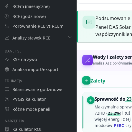
RCEm (miesięczne)
RCE (godzinowe)
Podsumowanie
Porównanie RCE vs RCEm
Panel DAS Solar
współczynnikiem
Analizy stawek RCE
DANE PSE
Wady i zalety ser
KSE na żywo
analiza AI z porównan
Analiza import/eksport
Zalety
EDUKACJA
Bilansowanie godzinowe
Sprawność do
23
PVGIS kalkulator
Maksymalna spraw
Różne moce paneli
72HD (
23,2%
) i tu
więcej energii z t
NARZĘDZIA
modułów
PERC
czy
Kalkulator ROI