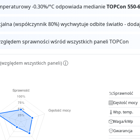
mperaturowy -0.30%/°C odpowiada medianie
TOPCon 550-
cjalna (współczynnik 80%) wychwytuje odbite światło - dod
zględem sprawności wśród wszystkich paneli TOPCon
(względem wszystkich paneli)
Sprawność
Gęstość mocy
Wsp. temp.
Waga/kWp
Gwarancja