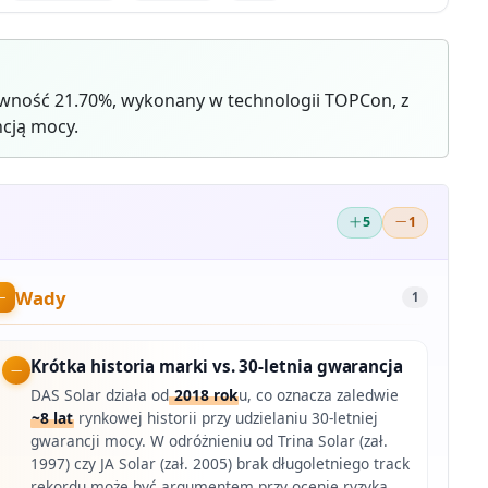
wność 21.70%, wykonany w technologii TOPCon, z
cją mocy.
5
1
Wady
1
Krótka historia marki vs. 30-letnia gwarancja
DAS Solar działa od
2018 rok
u, co oznacza zaledwie
~8 lat
rynkowej historii przy udzielaniu 30-letniej
gwarancji mocy. W odróżnieniu od Trina Solar (zał.
1997) czy JA Solar (zał. 2005) brak długoletniego track
rekordu może być argumentem przy ocenie ryzyka