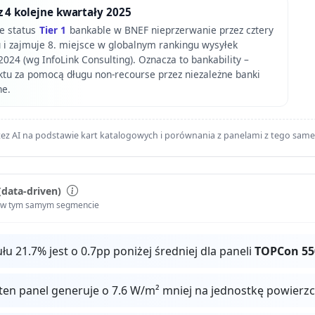
 4 kolejne kwartały 2025
e status
Tier 1
bankable w BNEF nieprzerwanie przez cztery
 i zajmuje 8. miejsce w globalnym rankingu wysyłek
24 (wg InfoLink Consulting). Oznacza to bankability –
ktu za pomocą długu non-recourse przez niezależne banki
ne.
ez AI na podstawie kart katalogowych i porównania z panelami z tego sam
(data-driven)
i w tym samym segmencie
 21.7% jest o 0.7pp poniżej średniej dla paneli
TOPCon 55
ten panel generuje o 7.6 W/m² mniej na jednostkę powierz