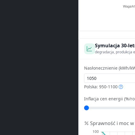
Symulacja 30-let
degradacja, produkcja e
Nasłonecznienie (kWh/kW
Polska: 950-1100
Inflacja cen energii (%/ro
Sprawność i moc w