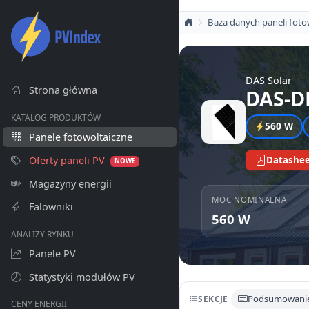
Baza danych paneli foto
DAS Solar
Strona główna
DAS-D
KATALOG PRODUKTÓW
560 W
Panele fotowoltaiczne
Oferty paneli PV
Datashee
NOWE
Magazyny energii
MOC NOMINALNA
Falowniki
560 W
ANALIZY RYNKU
Panele PV
Statystyki modułów PV
Podsumowani
SEKCJE
CENY ENERGII