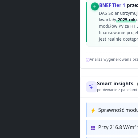
BNEF Tier 1
przez
DAS Solar utrzymuj
kwartały
2025 rok
u
modułów PV za H1 20
finansowanie proje
jest realnie dostęp
Analiza wygenerowana prz
Smart insights
porównanie z panelam
Sprawność modułu
Przy 216.8 W/m² 