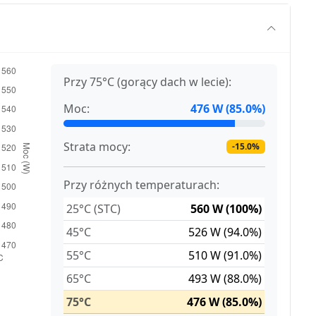
Przy 75°C (gorący dach w lecie):
Moc:
476 W (85.0%)
Strata mocy:
-15.0%
Przy różnych temperaturach:
25°C (STC)
560 W (100%)
45°C
526 W (94.0%)
55°C
510 W (91.0%)
65°C
493 W (88.0%)
75°C
476 W (85.0%)