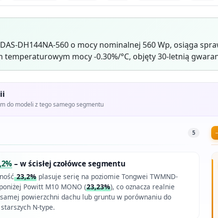
 DAS-DH144NA-560 o mocy nominalnej 560 Wp, osiąga spra
 temperaturowym mocy -0.30%/°C, objęty 30-letnią gwaran
ii
iem do modeli z tego samego segmentu
5
,2%
– w ścisłej czołówce segmentu
ność
23,2%
plasuje serię na poziomie Tongwei TWMND-
ż poniżej Powitt M10 MONO (
23,23%
), co oznacza realnie
ej samej powierzchni dachu lub gruntu w porównaniu do
 starszych N-type.