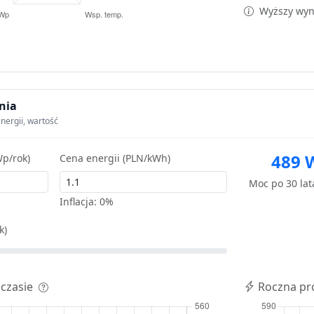
Wyższy wyni
nia
nergii, wartość
489 
p/rok)
Cena energii (PLN/kWh)
Moc po 30 la
Inflacja:
0%
k)
 czasie
Roczna pr