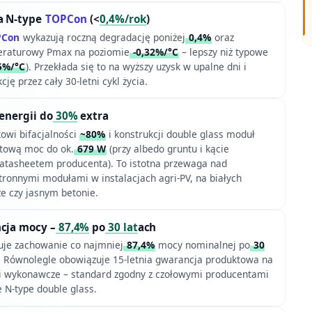
a N-type
TOPCon
(<
0,4%/rok
)
PCon
wykazują roczną degradację poniżej
0,4%
oraz
eraturowy Pmax na poziomie
-0,32%/°C
– lepszy niż typowe
5%/°C
). Przekłada się to na wyższy uzysk w upalne dni i
cję przez cały 30-letni cykl życia.
 energii do
30%
extra
owi bifacjalności
~80%
i konstrukcji double glass moduł
tową moc do ok.
679 W
(przy albedo gruntu i kącie
datasheetem producenta). To istotna przewaga nad
tronnymi modułami w instalacjach agri-PV, na białych
 czy jasnym betonie.
ncja mocy –
87,4%
po
30 lat
ach
uje zachowanie co najmniej
87,4%
mocy nominalnej po
30
i. Równolegle obowiązuje 15-letnia gwarancja produktowa na
i wykonawcze – standard zgodny z czołowymi producentami
N-type double glass.