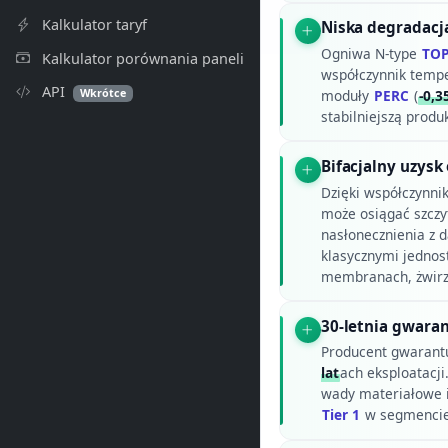
Kalkulator taryf
Niska degradacj
Ogniwa N-type
TO
Kalkulator porównania paneli
współczynnik temp
API
Wkrótce
moduły
PERC
(
-0,3
stabilniejszą produk
Bifacjalny uzysk
Dzięki współczynnik
może osiągać szczy
nasłonecznienia z 
klasycznymi jednos
membranach, żwirze
30-letnia gwara
Producent gwarant
lat
ach eksploatacj
wady materiałowe 
Tier 1
w segmencie 