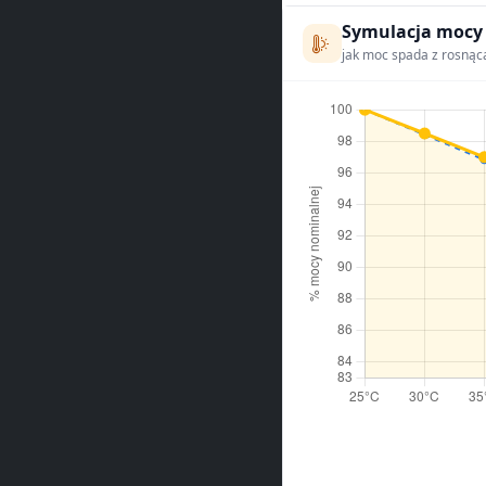
Symulacja mocy
jak moc spada z rosnąc