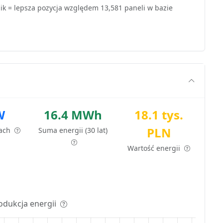
k = lepsza pozycja względem 13,581 paneli w bazie
W
16.4 MWh
18.1 tys.
PLN
tach
Suma energii (30 lat)
Wartość energii
odukcja energii