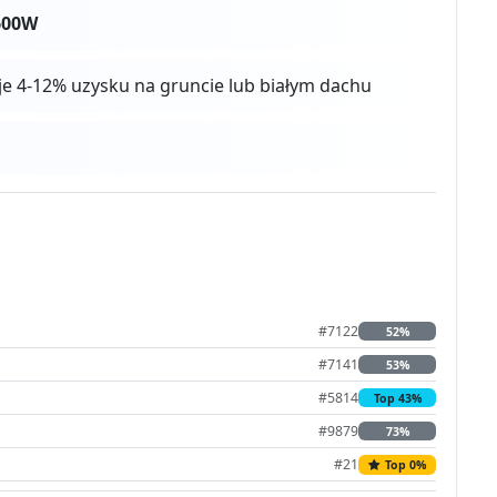
600W
aje 4-12% uzysku na gruncie lub białym dachu
#7122
52%
#7141
53%
#5814
Top 43%
#9879
73%
#21
Top 0%