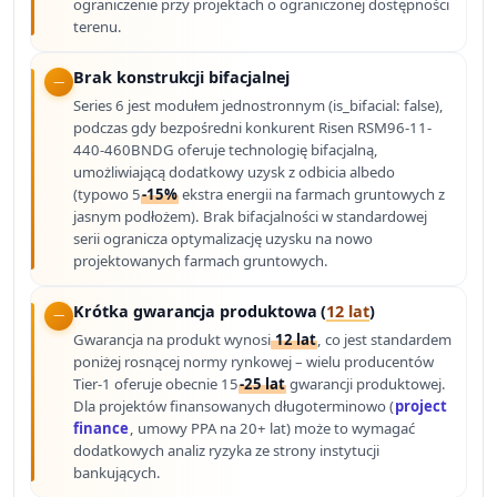
ograniczenie przy projektach o ograniczonej dostępności
terenu.
Brak konstrukcji bifacjalnej
Series 6 jest modułem jednostronnym (is_bifacial: false),
podczas gdy bezpośredni konkurent Risen RSM96-11-
440-460BNDG oferuje technologię bifacjalną,
umożliwiającą dodatkowy uzysk z odbicia albedo
(typowo 5
-15%
ekstra energii na farmach gruntowych z
jasnym podłożem). Brak bifacjalności w standardowej
serii ogranicza optymalizację uzysku na nowo
projektowanych farmach gruntowych.
Krótka gwarancja produktowa (
12 lat
)
Gwarancja na produkt wynosi
12 lat
, co jest standardem
poniżej rosnącej normy rynkowej – wielu producentów
Tier-1 oferuje obecnie 15
-25 lat
gwarancji produktowej.
Dla projektów finansowanych długoterminowo (
project
finance
, umowy PPA na 20+ lat) może to wymagać
dodatkowych analiz ryzyka ze strony instytucji
bankujących.