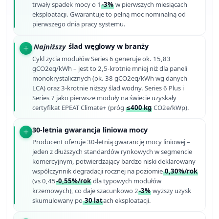
trwały spadek mocy o 1
-3%
w pierwszych miesiącach
eksploatacji. Gwarantuje to pełną moc nominalną od
pierwszego dnia pracy systemu.
Najniższy
ślad węglowy w branży
Cykl życia modułów Series 6 generuje ok. 15,83
gCO2eq/kWh – jest to 2,5-krotnie mniej niż dla paneli
monokrystalicznych (ok. 38 gCO2eq/kWh wg danych
LCA) oraz 3-krotnie niższy ślad wodny. Series 6 Plus i
Series 7 jako pierwsze moduły na świecie uzyskały
certyfikat EPEAT Climate+ (próg
≤400 kg
CO2e/kWp).
30-letnia gwarancja liniowa mocy
Producent oferuje 30-letnią gwarancję mocy liniowej –
jeden z dłuższych standardów rynkowych w segmencie
komercyjnym, potwierdzający bardzo niski deklarowany
współczynnik degradacji rocznej na poziomie
0,30%/rok
(vs 0,45
-0,55%/rok
dla typowych modułów
krzemowych), co daje szacunkowo 2
-3%
wyższy uzysk
skumulowany po
30 lat
ach eksploatacji.