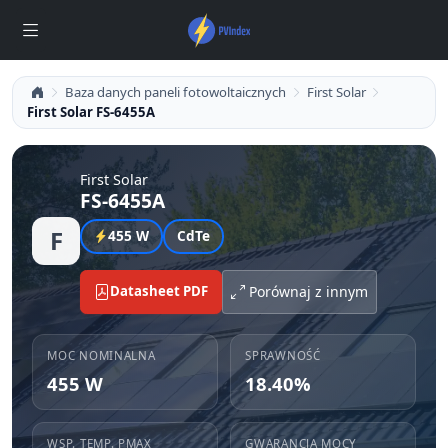
Baza danych paneli fotowoltaicznych
First Solar
First Solar FS-6455A
First Solar
FS-6455A
F
455 W
CdTe
Datasheet PDF
Porównaj z innym
MOC NOMINALNA
SPRAWNOŚĆ
455 W
18.40%
WSP. TEMP. PMAX
GWARANCJA MOCY