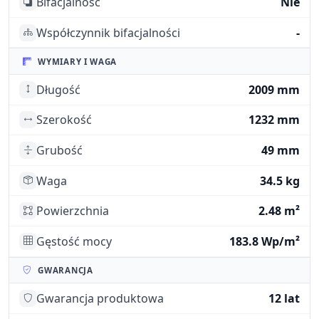
Bifacjalność
Nie
Współczynnik bifacjalności
-
WYMIARY I WAGA
Długość
2009 mm
Szerokość
1232 mm
Grubość
49 mm
Waga
34.5 kg
Powierzchnia
2.48 m²
Gęstość mocy
183.8 Wp/m²
GWARANCJA
Gwarancja produktowa
12 lat