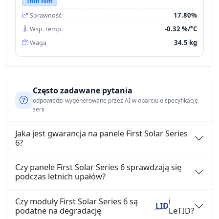
Thin film
17.80%
Sprawność
-0.32 %/°C
Wsp. temp.
34.5 kg
Waga
Często zadawane pytania
odpowiedzi wygenerowane przez AI w oparciu o specyfikację
serii
Jaka jest gwarancja na panele First Solar Series
6?
Czy panele First Solar Series 6 sprawdzają się
podczas letnich upałów?
Czy moduły First Solar Series 6 są
i
LID
podatne na degradację
LeTID?