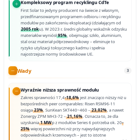
Kompleksowy program recyklingu CdTe
First Solar to jedyny producent na świecie z własnym,
przedfinansowanym programem odbioru i recyklingu
modułów po zakończeniu eksploatacji (działającym od
2005 rok
u). W 2023 r. średni globalny wskaźnik odzysku
materiałów wyniósł
95%
, obejmując szkło, aluminium,
stal oraz materiał półprzewodnikowy – eliminuje to
ryzyko utylizacji toksycznego kadmu i spełnia
najostrzejsze normy środowiskowe UE.
Wady
3
Wyraźnie niższa sprawność modułu
Zakres sprawności 17,4
-18,6%
jest znacząco niższy niż u
bezpośrednich peer comparables: Risen RSM96-11
osiąga
23%
, SunKean SKT440~460 –
23,02%
, a nawet
Zonergy ZPM MH3-72 –
21,16%
. Oznacza to, że dla
uzyskania
1 MW
p z modułów Series 6 potrzeba ok. 20
-
25%
więcej powierzchni niż przy najwydajniejszych
odpowiednikach krzemowych – jest to istotne