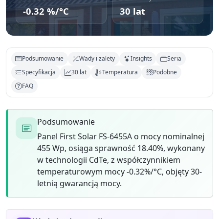
-0.32 %/°C
30 lat
Podsumowanie
Wady i zalety
Insights
Seria
Specyfikacja
30 lat
Temperatura
Podobne
FAQ
Podsumowanie
Panel First Solar FS-6455A o mocy nominalnej
455 Wp, osiąga sprawność 18.40%, wykonany
w technologii CdTe, z współczynnikiem
temperaturowym mocy -0.32%/°C, objęty 30-
letnią gwarancją mocy.