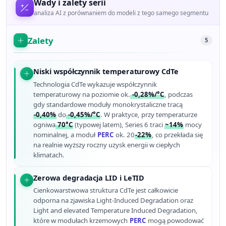
Wady i zalety serii
analiza AI z porównaniem do modeli z tego samego segmentu
Zalety
5
Niski współczynnik temperaturowy CdTe
Technologia CdTe wykazuje współczynnik
temperaturowy na poziomie ok.
-0,28%/°C
, podczas
gdy standardowe moduły monokrystaliczne tracą
-0,40%
do
-0,45%/°C
. W praktyce, przy temperaturze
ogniwa
70°C
(typowej latem), Series 6 traci
~14%
mocy
nominalnej, a moduł
PERC
ok. 20
-22%
, co przekłada się
na realnie wyższy roczny uzysk energii w ciepłych
klimatach.
Zerowa degradacja LID i LeTID
Cienkowarstwowa struktura CdTe jest całkowicie
odporna na zjawiska Light-Induced Degradation oraz
Light and elevated Temperature Induced Degradation,
które w modułach krzemowych
PERC
mogą powodować