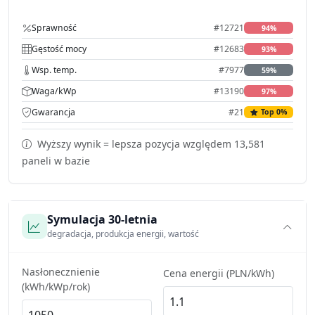
Sprawność
#12721
94%
Gęstość mocy
#12683
93%
Wsp. temp.
#7977
59%
Waga/kWp
#13190
97%
Gwarancja
#21
Top 0%
Wyższy wynik = lepsza pozycja względem 13,581
paneli w bazie
Symulacja 30-letnia
degradacja, produkcja energii, wartość
Nasłonecznienie
Cena energii (PLN/kWh)
(kWh/kWp/rok)