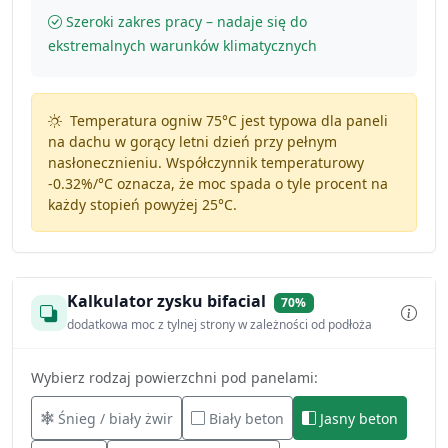
Szeroki zakres pracy – nadaje się do
ekstremalnych warunków klimatycznych
Temperatura ogniw 75°C jest typowa dla paneli
na dachu w gorący letni dzień przy pełnym
nasłonecznieniu. Współczynnik temperaturowy
-0.32%/°C
oznacza, że moc spada o tyle procent na
każdy stopień powyżej 25°C.
Kalkulator zysku bifacial
70%
dodatkowa moc z tylnej strony w zależności od podłoża
Wybierz rodzaj powierzchni pod panelami:
Śnieg / biały żwir
Biały beton
Jasny beton