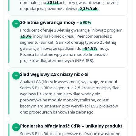
nominalnej po
30 lat
ach, przy gwarantowanej rocznej
degradacji na poziomie zaledwie
0,3%/rok
.
30-letnia gwarancja mocy –
≥90%
Producent oferuje 30-letnią gwarancję liniową z progiem
≥90%
mocy na koniec okresu. Peer comparables z
segmentu (Sunket, Gamko) oferują typowo 25-letnią
gwarancję liniową ze spadkiem do
~84,8%
mocy.
Różnica ta istotnie wpływa na modele finansowe
projektów długoterminowych (NPV, IRR).
Ślad węglowy 2,5x niższy niż c-Si
Analiza LCA (lifecycle assessment) wykazuje, że moduł
Series 6 Plus Bifacial generuje 2,5-krotnie mniejszy ślad
węglowy i 3-krotnie mniejszy ślad wodny niż
porównywalne moduły monokrystaliczne, co jest
istotnym argumentem przy weryfikacji ESG projektów
oraz procedurach bankowania zielonego.
Pionierska bifacjalność CdTe – unikalny produkt
Series 6 Plus Bifacial to pierwsze na świecie dwustronne