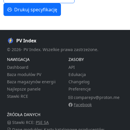
Drukuj specyfikację
PV Index
© 2026- PV Index. Wszelkie prawa zastrzeżone.
NAWIGACJA
ZASOBY
Dashboard
API
Baza modułów PV
Edukacja
Baza magazynów energii
Changelog
Najlepsze panele
Preferencje
Stawki RCE
comparepv@proton.me
Facebook
ŹRÓDŁA DANYCH
Stawki RCE:
PSE SA
Dane modułów: Karty katalogowe producentów