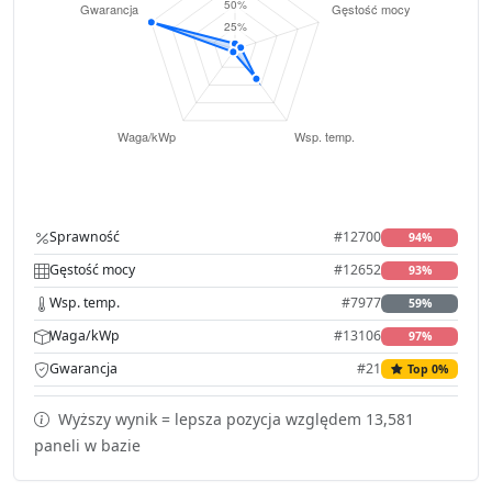
Sprawność
#12700
94%
Gęstość mocy
#12652
93%
Wsp. temp.
#7977
59%
Waga/kWp
#13106
97%
Gwarancja
#21
Top 0%
Wyższy wynik = lepsza pozycja względem 13,581
paneli w bazie