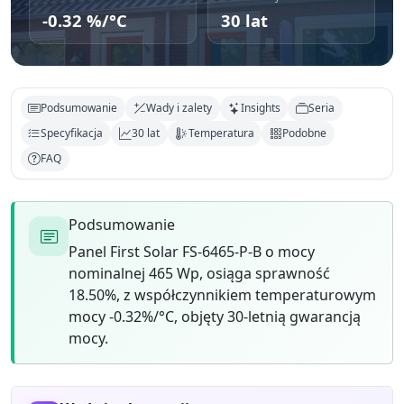
-0.32 %/°C
30 lat
Podsumowanie
Wady i zalety
Insights
Seria
Specyfikacja
30 lat
Temperatura
Podobne
FAQ
Podsumowanie
Panel First Solar FS-6465-P-B o mocy
nominalnej 465 Wp, osiąga sprawność
18.50%, z współczynnikiem temperaturowym
mocy -0.32%/°C, objęty 30-letnią gwarancją
mocy.