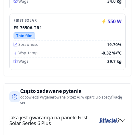
34.0 kg
Waga
FIRST SOLAR
550 W
FS-7550A-TR1
Thin film
19.70%
Sprawność
-0.32 %/°C
Wsp. temp.
39.7 kg
Waga
Często zadawane pytania
odpowiedzi wygenerowane przez AI w oparciu o specyfikację
serii
Jaka jest gwarancja na panele First
Bifacial
?
Solar Series 6 Plus