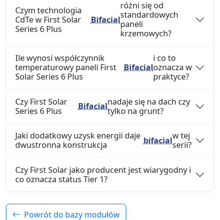
różni się od
Czym technologia
standardowych
CdTe w First Solar
Bifacial
paneli
Series 6 Plus
krzemowych?
Ile wynosi współczynnik
i co to
temperaturowy paneli First
Bifacial
oznacza w
Solar Series 6 Plus
praktyce?
Czy First Solar
nadaje się na dach czy
Bifacial
Series 6 Plus
tylko na grunt?
Jaki dodatkowy uzysk energii daje
w tej
bifacial
dwustronna konstrukcja
serii?
Czy First Solar jako producent jest wiarygodny i
co oznacza status Tier 1?
Powrót do bazy modułów