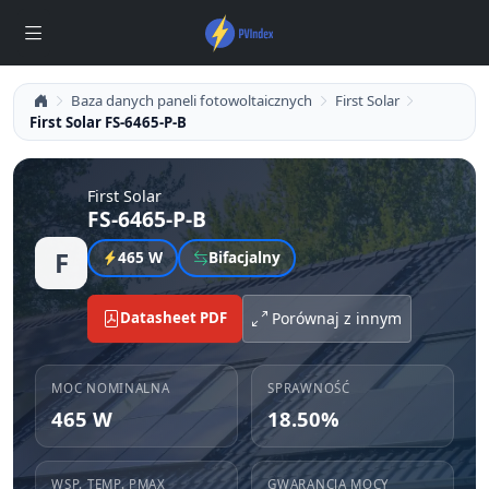
Baza danych paneli fotowoltaicznych
First Solar
First Solar FS-6465-P-B
First Solar
FS-6465-P-B
F
465 W
Bifacjalny
Datasheet PDF
Porównaj z innym
MOC NOMINALNA
SPRAWNOŚĆ
465 W
18.50%
WSP. TEMP. PMAX
GWARANCJA MOCY