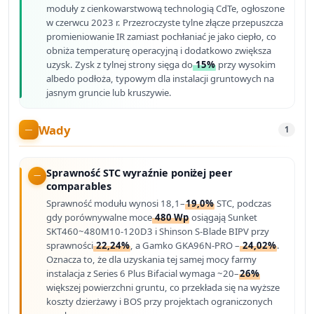
moduły z cienkowarstwową technologią CdTe, ogłoszone
w czerwcu 2023 r. Przezroczyste tylne złącze przepuszcza
promieniowanie IR zamiast pochłaniać je jako ciepło, co
obniża temperaturę operacyjną i dodatkowo zwiększa
uzysk. Zysk z tylnej strony sięga do
15%
przy wysokim
albedo podłoża, typowym dla instalacji gruntowych na
jasnym gruncie lub kruszywie.
Wady
1
Sprawność STC wyraźnie poniżej peer
comparables
Sprawność modułu wynosi 18,1–
19,0%
STC, podczas
gdy porównywalne moce
480 Wp
osiągają Sunket
SKT460~480M10-120D3 i Shinson S-Blade BIPV przy
sprawności
22,24%
, a Gamko GKA96N-PRO –
24,02%
.
Oznacza to, że dla uzyskania tej samej mocy farmy
instalacja z Series 6 Plus Bifacial wymaga ~20–
26%
większej powierzchni gruntu, co przekłada się na wyższe
koszty dzierżawy i BOS przy projektach ograniczonych