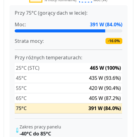
Przy 75°C (gorący dach w lecie):
Moc:
391 W (84.0%)
Strata mocy:
-16.0%
Przy różnych temperaturach:
25°C (STC)
465 W (100%)
45°C
435 W (93.6%)
55°C
420 W (90.4%)
65°C
405 W (87.2%)
75°C
391 W (84.0%)
Zakres pracy panelu
-40°C do 85°C