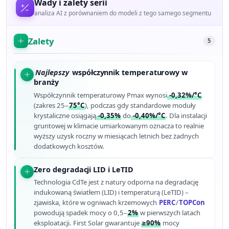
Wady i zalety serii
analiza AI z porównaniem do modeli z tego samego segmentu
Zalety
5
Najlepszy
współczynnik temperaturowy w
branży
Współczynnik temperaturowy Pmax wynosi
-0,32%/°C
(zakres 25–
75°C
), podczas gdy standardowe moduły
krystaliczne osiągają
-0,35%
do
-0,40%/°C
. Dla instalacji
gruntowej w klimacie umiarkowanym oznacza to realnie
wyższy uzysk roczny w miesiącach letnich bez żadnych
dodatkowych kosztów.
Zero degradacji LID i LeTID
Technologia CdTe jest z natury odporna na degradację
indukowaną światłem (LID) i temperaturą (LeTID) –
zjawiska, które w ogniwach krzemowych
PERC
/
TOPCon
powodują spadek mocy o 0,5–
2%
w pierwszych latach
eksploatacji. First Solar gwarantuje
≥90%
mocy