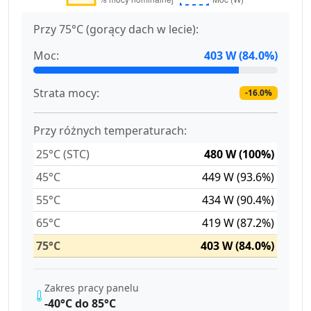
Przy 75°C (gorący dach w lecie):
Moc:
403 W (84.0%)
Strata mocy:
-16.0%
Przy różnych temperaturach:
25°C (STC)
480 W (100%)
45°C
449 W (93.6%)
55°C
434 W (90.4%)
65°C
419 W (87.2%)
75°C
403 W (84.0%)
Zakres pracy panelu
-40°C do 85°C