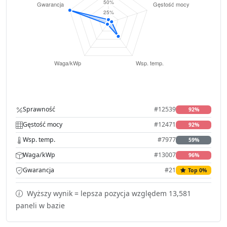
Sprawność
#12539
92%
Gęstość mocy
#12471
92%
Wsp. temp.
#7977
59%
Waga/kWp
#13007
96%
Gwarancja
#21
Top 0%
Wyższy wynik = lepsza pozycja względem 13,581
paneli w bazie