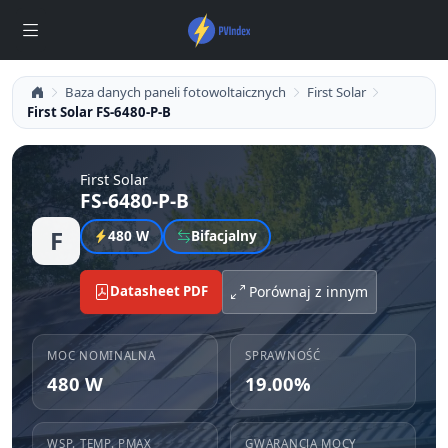
Baza danych paneli fotowoltaicznych
First Solar
First Solar FS-6480-P-B
First Solar
FS-6480-P-B
F
480 W
Bifacjalny
Datasheet PDF
Porównaj z innym
MOC NOMINALNA
SPRAWNOŚĆ
480 W
19.00%
WSP. TEMP. PMAX
GWARANCJA MOCY