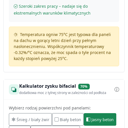
Szeroki zakres pracy – nadaje się do
ekstremalnych warunków klimatycznych
Temperatura ogniw 75°C jest typowa dla paneli
na dachu w gorący letni dzień przy pełnym
nasłonecznieniu. Współczynnik temperaturowy
-0.32%/°C
oznacza, że moc spada o tyle procent na
każdy stopień powyżej 25°C.
Kalkulator zysku bifacial
70%
dodatkowa moc z tylnej strony w zależności od podłoża
Wybierz rodzaj powierzchni pod panelami:
Śnieg / biały żwir
Biały beton
Jasny beton