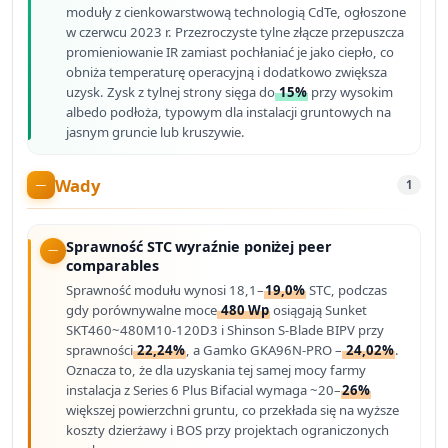
moduły z cienkowarstwową technologią CdTe, ogłoszone
w czerwcu 2023 r. Przezroczyste tylne złącze przepuszcza
promieniowanie IR zamiast pochłaniać je jako ciepło, co
obniża temperaturę operacyjną i dodatkowo zwiększa
uzysk. Zysk z tylnej strony sięga do
15%
przy wysokim
albedo podłoża, typowym dla instalacji gruntowych na
jasnym gruncie lub kruszywie.
Wady
1
Sprawność STC wyraźnie poniżej peer
comparables
Sprawność modułu wynosi 18,1–
19,0%
STC, podczas
gdy porównywalne moce
480 Wp
osiągają Sunket
SKT460~480M10-120D3 i Shinson S-Blade BIPV przy
sprawności
22,24%
, a Gamko GKA96N-PRO –
24,02%
.
Oznacza to, że dla uzyskania tej samej mocy farmy
instalacja z Series 6 Plus Bifacial wymaga ~20–
26%
większej powierzchni gruntu, co przekłada się na wyższe
koszty dzierżawy i BOS przy projektach ograniczonych