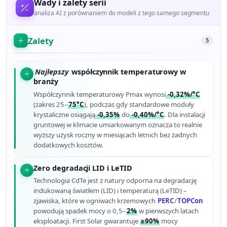
Wady i zalety serii
analiza AI z porównaniem do modeli z tego samego segmentu
Zalety
5
Najlepszy
współczynnik temperaturowy w
branży
Współczynnik temperaturowy Pmax wynosi
-0,32%/°C
(zakres 25–
75°C
), podczas gdy standardowe moduły
krystaliczne osiągają
-0,35%
do
-0,40%/°C
. Dla instalacji
gruntowej w klimacie umiarkowanym oznacza to realnie
wyższy uzysk roczny w miesiącach letnich bez żadnych
dodatkowych kosztów.
Zero degradacji LID i LeTID
Technologia CdTe jest z natury odporna na degradację
indukowaną światłem (LID) i temperaturą (LeTID) –
zjawiska, które w ogniwach krzemowych
PERC
/
TOPCon
powodują spadek mocy o 0,5–
2%
w pierwszych latach
eksploatacji. First Solar gwarantuje
≥90%
mocy