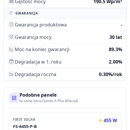
Gęstość mocy
190.5 Wp/m²
GWARANCJA
Gwarancja produktowa
-
Gwarancja mocy
30 lat
Moc na koniec gwarancji
89.3%
Degradacja w 1. roku
2.00%
Degradacja roczna
0.30%/rok
Podobne panele
ta sama seria (Series 6 Plus Bifacial)
FIRST SOLAR
455 W
FS-6455-P-B