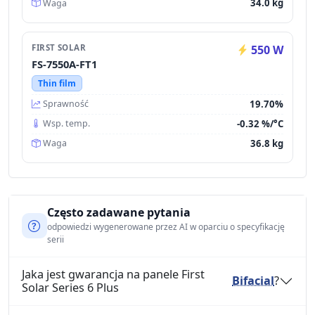
34.0 kg
Waga
FIRST SOLAR
550 W
FS-7550A-FT1
Thin film
19.70%
Sprawność
-0.32 %/°C
Wsp. temp.
36.8 kg
Waga
Często zadawane pytania
odpowiedzi wygenerowane przez AI w oparciu o specyfikację
serii
Jaka jest gwarancja na panele First
Bifacial
?
Solar Series 6 Plus