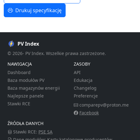
Drukuj specyfikację
PV Index
© 2026- PV Index. Wszelkie prawa zastrzeżone.
NAWIGACJA
ZASOBY
Dashboard
API
Baza modułów PV
Edukacja
Baza magazynów energii
Changelog
Najlepsze panele
Preferencje
Stawki RCE
comparepv@proton.me
Facebook
ŹRÓDŁA DANYCH
Stawki RCE:
PSE SA
Dane modułów: Karty katalogowe producentów