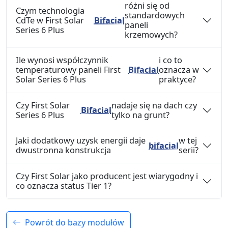
różni się od
Czym technologia
standardowych
CdTe w First Solar
Bifacial
paneli
Series 6 Plus
krzemowych?
Ile wynosi współczynnik
i co to
temperaturowy paneli First
Bifacial
oznacza w
Solar Series 6 Plus
praktyce?
Czy First Solar
nadaje się na dach czy
Bifacial
Series 6 Plus
tylko na grunt?
Jaki dodatkowy uzysk energii daje
w tej
bifacial
dwustronna konstrukcja
serii?
Czy First Solar jako producent jest wiarygodny i
co oznacza status Tier 1?
Powrót do bazy modułów