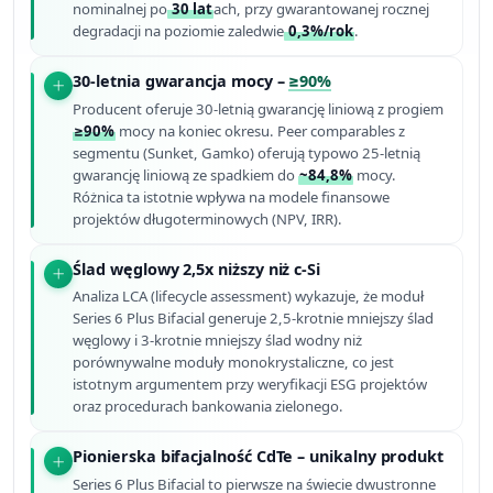
nominalnej po
30 lat
ach, przy gwarantowanej rocznej
degradacji na poziomie zaledwie
0,3%/rok
.
30-letnia gwarancja mocy –
≥90%
Producent oferuje 30-letnią gwarancję liniową z progiem
≥90%
mocy na koniec okresu. Peer comparables z
segmentu (Sunket, Gamko) oferują typowo 25-letnią
gwarancję liniową ze spadkiem do
~84,8%
mocy.
Różnica ta istotnie wpływa na modele finansowe
projektów długoterminowych (NPV, IRR).
Ślad węglowy 2,5x niższy niż c-Si
Analiza LCA (lifecycle assessment) wykazuje, że moduł
Series 6 Plus Bifacial generuje 2,5-krotnie mniejszy ślad
węglowy i 3-krotnie mniejszy ślad wodny niż
porównywalne moduły monokrystaliczne, co jest
istotnym argumentem przy weryfikacji ESG projektów
oraz procedurach bankowania zielonego.
Pionierska bifacjalność CdTe – unikalny produkt
Series 6 Plus Bifacial to pierwsze na świecie dwustronne