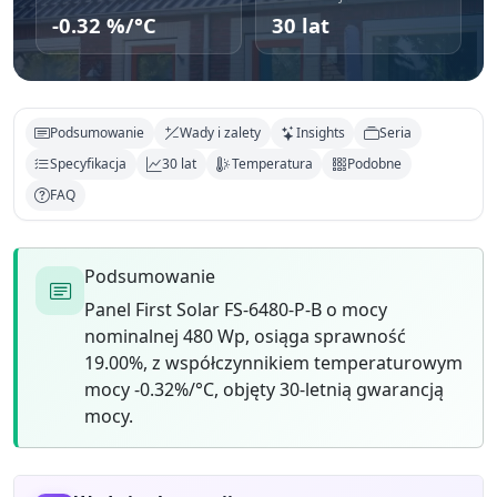
-0.32 %/°C
30 lat
Podsumowanie
Wady i zalety
Insights
Seria
Specyfikacja
30 lat
Temperatura
Podobne
FAQ
Podsumowanie
Panel First Solar FS-6480-P-B o mocy
nominalnej 480 Wp, osiąga sprawność
19.00%, z współczynnikiem temperaturowym
mocy -0.32%/°C, objęty 30-letnią gwarancją
mocy.