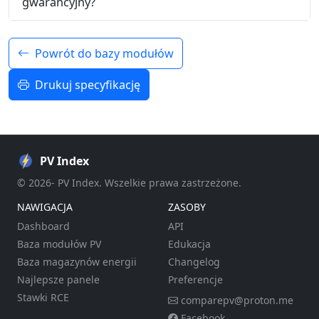
gwarancyjny?
Powrót do bazy modułów
Drukuj specyfikację
PV Index
© 2026- PV Index. Wszelkie prawa zastrzeżone.
NAWIGACJA
ZASOBY
Dashboard
API
Baza modułów PV
Edukacja
Baza magazynów energii
Changelog
Najlepsze panele
Preferencje
Stawki RCE
comparepv@proton.me
Facebook