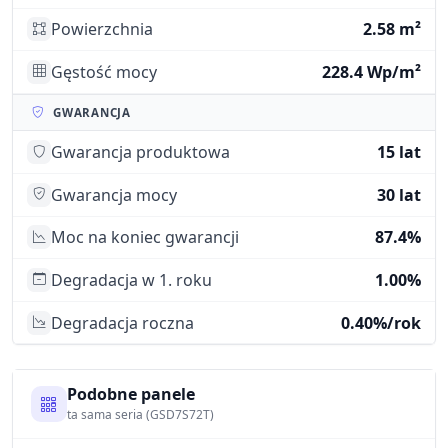
Powierzchnia
2.58 m²
Gęstość mocy
228.4 Wp/m²
GWARANCJA
Gwarancja produktowa
15 lat
Gwarancja mocy
30 lat
Moc na koniec gwarancji
87.4%
Degradacja w 1. roku
1.00%
Degradacja roczna
0.40%/rok
Podobne panele
ta sama seria (GSD7S72T)