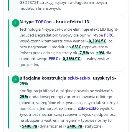
GSD7S72T atrakcyjniejszym w długoterminowych
modelach finansowych.
N-type
TOPCon
– brak efektu LID
Technologia N-type całkowicie eliminuje efekt LID (Light-
Induced Degradation) typowy dla ogniw P-type
PERC
.
Współczynnik temperaturowy wynosi –
0,30%/°C
, co
przy nagrzewaniu modułu do
65°C
(typowe lato w
Polsce) przekłada się na straty ok.
7,5%
vs.
~9%
dla
standardowego
PERC
(–
0,35%/°C
) – realny zysk w
gorące dni.
Bifacjalna konstrukcja
szkło-szkło
, uzysk tył 5–
25%
Konfiguracja bifacial dual glass pozwala pozyskiwać 5–
25%
dodatkowej energii z promieniowania odbitego
(albedo), szczególnie efektywna na jasnych lub śnieżnych
podłożach. Jednocześnie laminat
szkło-szkło
wydłuża
żywotność mechaniczną i zapewnia wysoką odporność
na obciążenia wiatrem i śniegiem – typowe normy to
>
5400 Pa
(dynamiczne) i >
2400 Pa
(statyczne).