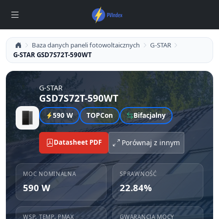
Baza danych paneli fotowoltaicznych
G-STAR
G-STAR GSD7S72T-590WT
G-STAR
GSD7S72T-590WT
590 W
TOPCon
Bifacjalny
Datasheet PDF
Porównaj z innym
MOC NOMINALNA
SPRAWNOŚĆ
590 W
22.84%
WSP. TEMP. PMAX
GWARANCJA MOCY