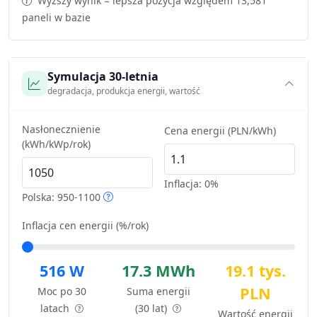
Wyższy wynik = lepsza pozycja względem 13,581
paneli w bazie
Symulacja 30-letnia
degradacja, produkcja energii, wartość
Nasłonecznienie
Cena energii (PLN/kWh)
(kWh/kWp/rok)
Inflacja:
0%
Polska: 950-1100
Inflacja cen energii (%/rok)
516 W
17.3 MWh
19.1 tys.
PLN
Moc po 30
Suma energii
latach
(30 lat)
Wartość energii