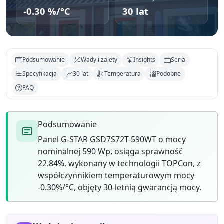
-0.30 %/°C
30 lat
Podsumowanie
Wady i zalety
Insights
Seria
Specyfikacja
30 lat
Temperatura
Podobne
FAQ
Podsumowanie
Panel G-STAR GSD7S72T-590WT o mocy
nominalnej 590 Wp, osiąga sprawność
22.84%, wykonany w technologii TOPCon, z
współczynnikiem temperaturowym mocy
-0.30%/°C, objęty 30-letnią gwarancją mocy.