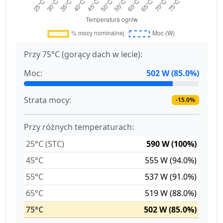
Przy 75°C (gorący dach w lecie):
Moc:
502 W (85.0%)
Strata mocy:
-15.0%
Przy różnych temperaturach:
25°C (STC)
590 W (100%)
45°C
555 W (94.0%)
55°C
537 W (91.0%)
65°C
519 W (88.0%)
75°C
502 W (85.0%)