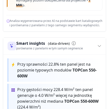
wymagany poziom ubezpieczenia dla projektów >
1
MW
p.
Analiza wygenerowana przez AI na podstawie kart katalogowych
i porównania z panelami z tego samego segmentu wydajności.
Smart insights
(data-driven)
porównanie z panelami w tym samym segmencie
Przy sprawności 22.8% ten panel jest na
poziomie typowych modułów
TOPCon 550-
600W
Przy gęstości mocy 228.4 W/m² ten panel
generuje o 4.0 W/m² więcej na jednostkę
powierzchni niż mediana
TOPCon 550-600W
(224.4 W/m²)