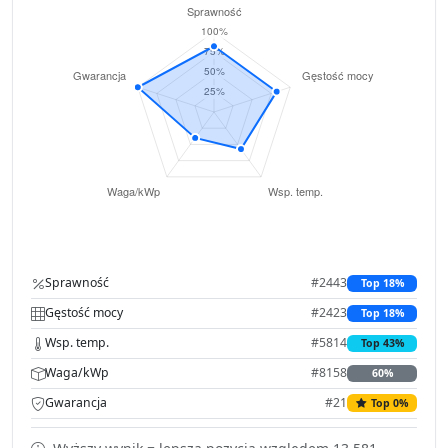
Sprawność
#2443
Top 18%
Gęstość mocy
#2423
Top 18%
Wsp. temp.
#5814
Top 43%
Waga/kWp
#8158
60%
Gwarancja
#21
Top 0%