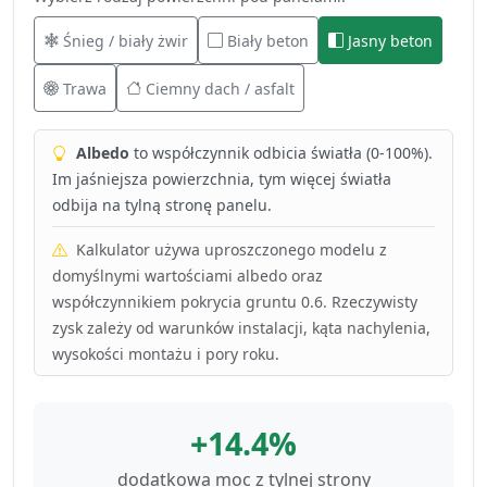
Śnieg / biały żwir
Biały beton
Jasny beton
Trawa
Ciemny dach / asfalt
Albedo
to współczynnik odbicia światła (0-100%).
Im jaśniejsza powierzchnia, tym więcej światła
odbija na tylną stronę panelu.
Kalkulator używa uproszczonego modelu z
domyślnymi wartościami albedo oraz
współczynnikiem pokrycia gruntu 0.6. Rzeczywisty
zysk zależy od warunków instalacji, kąta nachylenia,
wysokości montażu i pory roku.
+14.4%
dodatkowa moc z tylnej strony