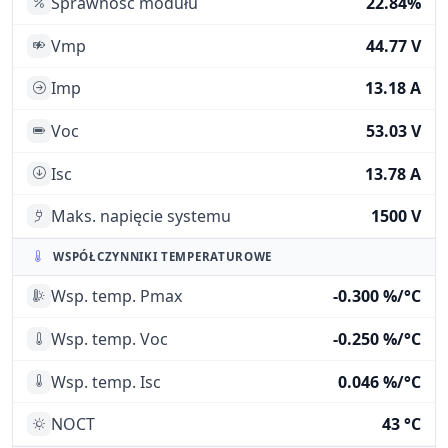
Sprawność modułu
22.84%
Vmp
44.77 V
Imp
13.18 A
Voc
53.03 V
Isc
13.78 A
Maks. napięcie systemu
1500 V
WSPÓŁCZYNNIKI TEMPERATUROWE
Wsp. temp. Pmax
-0.300 %/°C
Wsp. temp. Voc
-0.250 %/°C
Wsp. temp. Isc
0.046 %/°C
NOCT
43 °C