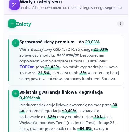
Wady i zalety serii
analiza AI z porównaniem do modeli z tego samego segmentu
Zalety
5
Sprawność klasy premium – do
23,03%
Wariant szczytowy GSD7S72T-595 osiąga
23,03%
sprawności modułu,
dorównując
bezpośrednim
odpowiednikom Solarspace Lumina II i Ulica Solar
TOPCon
(oba
23,03%
) i wyraźnie wyprzedzając Sunova
TS-BW78 (
21,3%
). Oznacza to ok.
8%
więcej energii z tej
samej powierzchni niż wspomniany konkurent Sunova.
30-letnia gwarancja liniowa, degradacja
0,40%/rok
Producent deklaruje liniową gwarancję na moc przez
30
lat
z roczną degradacją
≤0,40%
– oznacza to
zachowanie ok.
88%
mocy nominalnej po
30 lat
ach.
Większość modułów Tier-1 (np. Jinko, Trina) oferuje 25-
letnią gwarancję ze spadkiem do
~84,8%
, co czyni