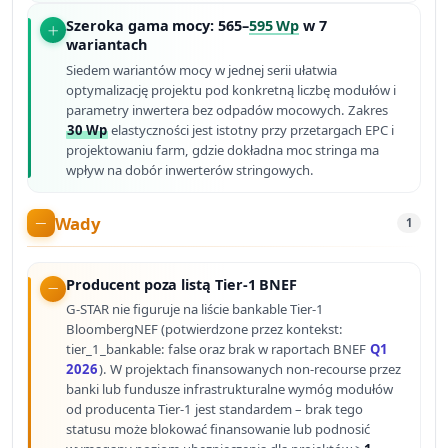
Szeroka gama mocy: 565–
595 Wp
w 7
wariantach
Siedem wariantów mocy w jednej serii ułatwia
optymalizację projektu pod konkretną liczbę modułów i
parametry inwertera bez odpadów mocowych. Zakres
30 Wp
elastyczności jest istotny przy przetargach EPC i
projektowaniu farm, gdzie dokładna moc stringa ma
wpływ na dobór inwerterów stringowych.
Wady
1
Producent poza listą Tier-1 BNEF
G-STAR nie figuruje na liście bankable Tier-1
BloombergNEF (potwierdzone przez kontekst:
tier_1_bankable: false oraz brak w raportach BNEF
Q1
2026
). W projektach finansowanych non-recourse przez
banki lub fundusze infrastrukturalne wymóg modułów
od producenta Tier-1 jest standardem – brak tego
statusu może blokować finansowanie lub podnosić