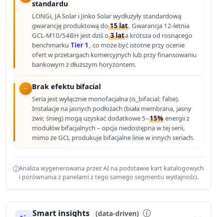
standardu
LONGi, JA Solar i Jinko Solar wydłużyły standardową
gwarancję produktową do
15 lat
. Gwarancja 12-letnia
GCL-M10/54BH jest dziś o
3 lat
a krótsza od rosnącego
benchmarku
Tier 1
, co może być istotne przy ocenie
ofert w przetargach komercyjnych lub przy finansowaniu
bankowym z dłuższym horyzontem.
Brak efektu bifacial
Seria jest wyłącznie monofacjalna (is_bifacial: false).
Instalacje na jasnych podłożach (biała membrana, jasny
żwir, śnieg) mogą uzyskać dodatkowe 5–
15%
energii z
modułów bifacjalnych – opcja niedostępna w tej serii,
mimo że GCL produkuje bifacjalne linie w innych seriach.
Analiza wygenerowana przez AI na podstawie kart katalogowych
i porównania z panelami z tego samego segmentu wydajności.
Smart insights
(data-driven)