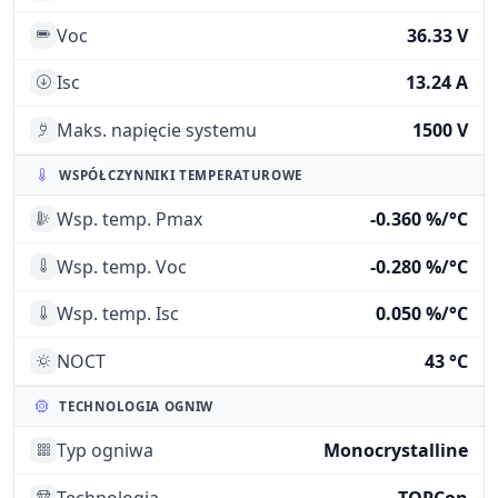
Voc
36.33 V
Isc
13.24 A
Maks. napięcie systemu
1500 V
WSPÓŁCZYNNIKI TEMPERATUROWE
Wsp. temp. Pmax
-0.360 %/°C
Wsp. temp. Voc
-0.280 %/°C
Wsp. temp. Isc
0.050 %/°C
NOCT
43 °C
TECHNOLOGIA OGNIW
Typ ogniwa
Monocrystalline
Technologia
TOPCon