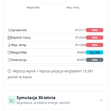
Sprawność
#12111
89%
Gęstość mocy
#12042
89%
Wsp. temp.
#11896
88%
Waga/kWp
#6804
Top 50%
Gwarancja
#9391
69%
Wyższy wynik = lepsza pozycja względem 13,581
paneli w bazie
Symulacja 30-letnia
degradacja, produkcja energii, wartość