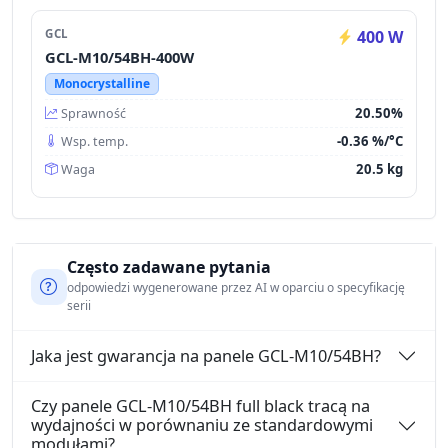
GCL
400 W
GCL-M10/54BH-400W
Monocrystalline
20.50%
Sprawność
-0.36 %/°C
Wsp. temp.
20.5 kg
Waga
Często zadawane pytania
odpowiedzi wygenerowane przez AI w oparciu o specyfikację
serii
Jaka jest gwarancja na panele GCL-M10/54BH?
Czy panele GCL-M10/54BH full black tracą na
wydajności w porównaniu ze standardowymi
modułami?