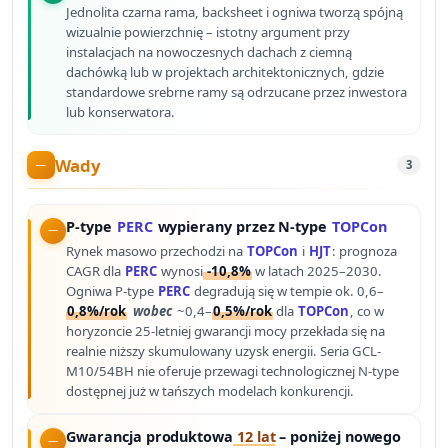
Jednolita czarna rama, backsheet i ogniwa tworzą spójną
wizualnie powierzchnię – istotny argument przy
instalacjach na nowoczesnych dachach z ciemną
dachówką lub w projektach architektonicznych, gdzie
standardowe srebrne ramy są odrzucane przez inwestora
lub konserwatora.
Wady
3
P-type
PERC
wypierany przez N-type
TOPCon
Rynek masowo przechodzi na
TOPCon
i
HJT
: prognoza
CAGR dla
PERC
wynosi
-10,8%
w latach 2025–2030.
Ogniwa P-type
PERC
degradują się w tempie ok. 0,6–
0,8%/rok
wobec
~0,4–
0,5%/rok
dla
TOPCon
, co w
horyzoncie 25-letniej gwarancji mocy przekłada się na
realnie niższy skumulowany uzysk energii. Seria GCL-
M10/54BH nie oferuje przewagi technologicznej N-type
dostępnej już w tańszych modelach konkurencji.
Gwarancja produktowa
12 lat
– poniżej nowego