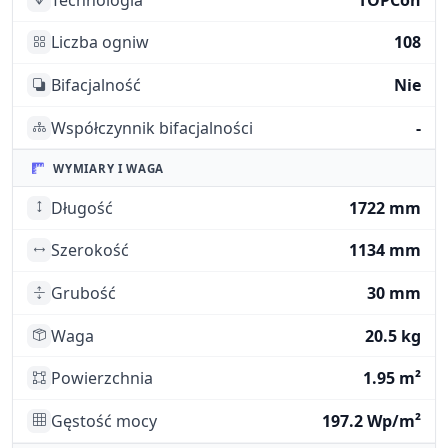
Liczba ogniw
108
Bifacjalność
Nie
Współczynnik bifacjalności
-
WYMIARY I WAGA
Długość
1722 mm
Szerokość
1134 mm
Grubość
30 mm
Waga
20.5 kg
Powierzchnia
1.95 m²
Gęstość mocy
197.2 Wp/m²