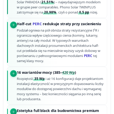
Solar PARADEA (
21,51%
) – najwydajniejszym modelom
w grupie peer comparables. Phono Solar TWINPLUS
zatrzymuje się na
20,98%
, czyli o ponad
0,5 pp
niżej.
Half-cut
PERC
redukuje straty przy zacienieniu
Podział ogniwa na pół obniża straty rezystancyjne I²R i
ogranicza wpływ częściowego cienia (kominy, lukarny,
anteny) na cały moduł. W typowych warunkach
dachowych instalacji prosumenckich architektura half-
cut przekłada się na mierzalnie wyższy uzysk dobowy w
porównaniu z pełnoogniwowymi modułami
PERC
tej
samej klasy mocy.
16 wariantów mocy (385–
420 Wp
)
Rozpiętość
35 Wp
i aż 16 konfiguracji daje projektantom
instalacji elastyczność w precyzyjnym dopasowaniu liczby
modułów do dostępnej powierzchni dachu i wymaganej
mocy systemu – bez konieczności sięgania po inną serię
lub producenta.
Estetyka full black dla budownictwa premium