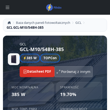
Baza danych paneli fotowoltaicznych
GCL
GCL GCL-M10/54BH-385
GCL
GCL-M10/54BH-385
385 W
TOPCon
Datasheet PDF
Porównaj z innym
MOC NOMINALNA
SPRAWNOŚĆ
385 W
19.70%
WSP. TEMP. PMAX
GWARANCJA MOCY