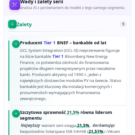
Wady i zalety serii
analiza AI z porównaniem do modeli z tego samego segmentu
Zalety
5
Producent
Tier 1
BNEF – bankable od lat
GCL System Integration (GCL-SI) nieprzerwanie figuruje
na liście bankable
Tier 1
Bloomberg New Energy
Finance, co potwierdza zdolność do finansowania
projektów długiem nieregresywnym przez niezależne
banki. Producent aktywny od 1990 r., jeden z
największych dostawców modułów PV na świecie. Status
bankable jest kluczowy dla instalacji komercyjnych i
prosumenckich wymagających finansowania
zewnętrznego.
Szczytowa sprawność
21,5%
równa liderom
segmentu
Najwyższy
wariant serii osiąga
21,5%
,
dorównując
bezpośrednio Solarspace SS8-54HSB (
21,51%
) i Vikram