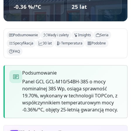
-0.36 %/°C
25 lat
Podsumowanie
Wady i zalety
Insights
Seria
Specyfikacja
30 lat
Temperatura
Podobne
FAQ
Podsumowanie
Panel GCL GCL-M10/54BH-385 o mocy
nominalnej 385 Wp, osiąga sprawność
19.70%, wykonany w technologii TOPCon, z
współczynnikiem temperaturowym mocy
-0.36%/°C, objęty 25-letnią gwarancją mocy.