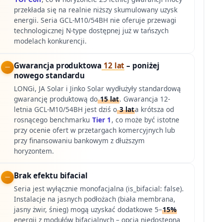
przekłada się na realnie niższy skumulowany uzysk
energii. Seria GCL-M10/54BH nie oferuje przewagi
technologicznej N-type dostępnej już w tańszych
modelach konkurencji.
Gwarancja produktowa
12 lat
– poniżej
nowego standardu
LONGi, JA Solar i Jinko Solar wydłużyły standardową
gwarancję produktową do
15 lat
. Gwarancja 12-
letnia GCL-M10/54BH jest dziś o
3 lat
a krótsza od
rosnącego benchmarku
Tier 1
, co może być istotne
przy ocenie ofert w przetargach komercyjnych lub
przy finansowaniu bankowym z dłuższym
horyzontem.
Brak efektu bifacial
Seria jest wyłącznie monofacjalna (is_bifacial: false).
Instalacje na jasnych podłożach (biała membrana,
jasny żwir, śnieg) mogą uzyskać dodatkowe 5–
15%
energii z modułów bifacjalnych – opcja niedostępna