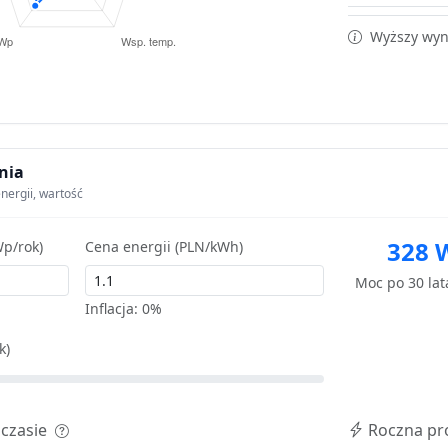
Wyższy wyni
nia
nergii, wartość
328 
p/rok)
Cena energii (PLN/kWh)
Moc po 30 la
Inflacja:
0%
k)
 czasie
Roczna pr