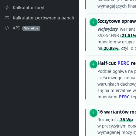
wymagających fina
Kalkulator taryf
Kalkulator porównania paneli
Szczytowa spra
API
Wkrótce
Najwyższy
wariant 
SS8-54HSB (
21,51
modelom w grupie 
na
20,98%
, czyli o
Half-cut
PERC
re
Podział ogniwa na p
częściowego cienia
warunkach dachowyc
się na mierzalnie
modułami
PERC
te
16 wariantów mo
Rozpiętość
35 Wp
i
w precyzyjnym dopa
wymaganej mocy sys