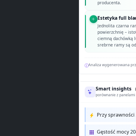
producenta.
Estetyka full b
Jednolita czarna r
powierzchnię – ist
ciemną dachówką lu
srebrne ramy są od
Analiza wygenerowana prz
Smart insights
porównanie z panelam
Przy sprawności
Gęstość mocy 2