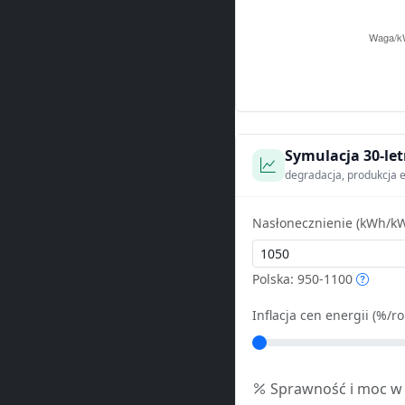
Symulacja 30-let
degradacja, produkcja e
Nasłonecznienie (kWh/kW
Polska: 950-1100
Inflacja cen energii (%/ro
Sprawność i moc w