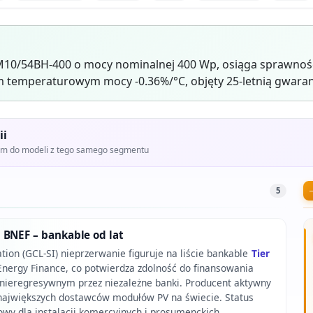
10/54BH-400 o mocy nominalnej 400 Wp, osiąga sprawność
 temperaturowym mocy -0.36%/°C, objęty 25-letnią gwaran
ii
iem do modeli z tego samego segmentu
5
BNEF – bankable od lat
ion (GCL-SI) nieprzerwanie figuruje na liście bankable
Tier
ergy Finance, co potwierdza zdolność do finansowania
nieregresywnym przez niezależne banki. Producent aktywny
z największych dostawców modułów PV na świecie. Status
owy dla instalacji komercyjnych i prosumenckich