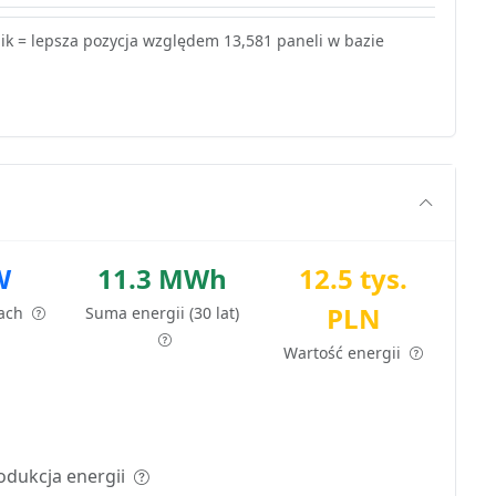
k = lepsza pozycja względem 13,581 paneli w bazie
W
11.3 MWh
12.5 tys.
PLN
tach
Suma energii (30 lat)
Wartość energii
odukcja energii