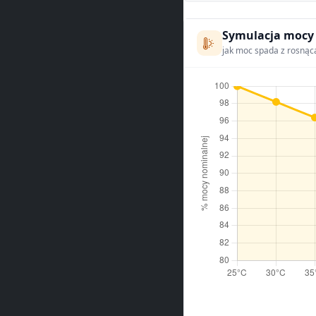
Symulacja mocy
jak moc spada z rosnąc