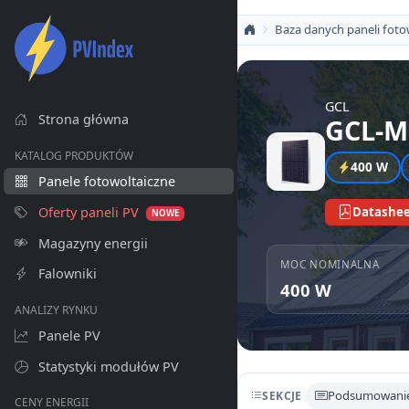
Baza danych paneli foto
GCL
Strona główna
GCL-M
KATALOG PRODUKTÓW
400 W
Panele fotowoltaiczne
Oferty paneli PV
Datashee
NOWE
Magazyny energii
MOC NOMINALNA
Falowniki
400 W
ANALIZY RYNKU
Panele PV
Statystyki modułów PV
Podsumowani
SEKCJE
CENY ENERGII