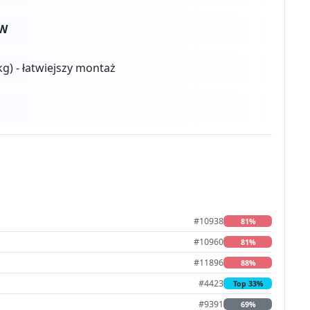
0W
kg) - łatwiejszy montaż
#10938
81%
#10960
81%
#11896
88%
#4423
Top 33%
#9391
69%