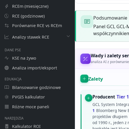
RCEm (miesięczne)
RCE (godzinowe)
Podsumowanie
Porównanie RCE vs RCEm
Panel GCL GCL-M
współczynnikiem
Analizy stawek RCE
DANE PSE
Wady i zalety ser
KSE na żywo
analiza AI z porównan
Analiza import/eksport
Zalety
EDUKACJA
Bilansowanie godzinowe
Producent
Tier 1
PVGIS kalkulator
GCL System Integrat
Różne moce paneli
1
Bloomberg New En
projektów długiem 
NARZĘDZIA
od 1990 r., jeden 
Kalkulator ROI
bankable jest klucz