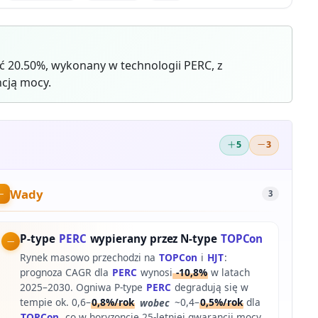
 20.50%, wykonany w technologii PERC, z
cją mocy.
5
3
Wady
3
P-type
PERC
wypierany przez N-type
TOPCon
Rynek masowo przechodzi na
TOPCon
i
HJT
:
prognoza CAGR dla
PERC
wynosi
-10,8%
w latach
2025–2030. Ogniwa P-type
PERC
degradują się w
tempie ok. 0,6–
0,8%/rok
wobec
~0,4–
0,5%/rok
dla
TOPCon
, co w horyzoncie 25-letniej gwarancji mocy