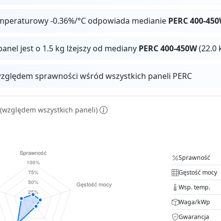
mperaturowy -0.36%/°C odpowiada medianie
PERC 400-45
panel jest o 1.5 kg lżejszy od mediany
PERC 400-450W
(22.0 
zględem sprawności wśród wszystkich paneli PERC
(względem wszystkich paneli)
Sprawność
Gęstość mocy
Wsp. temp.
Waga/kWp
Gwarancja