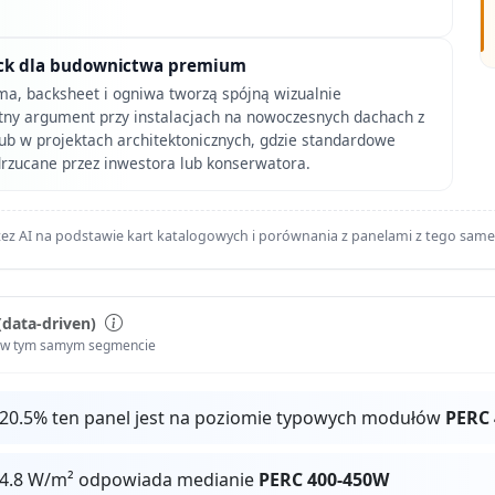
lack dla budownictwa premium
ama, backsheet i ogniwa tworzą spójną wizualnie
otny argument przy instalacjach na nowoczesnych dachach z
b w projektach architektonicznych, gdzie standardowe
rzucane przez inwestora lub konserwatora.
ez AI na podstawie kart katalogowych i porównania z panelami z tego sam
(data-driven)
i w tym samym segmencie
 20.5% ten panel jest na poziomie typowych modułów
PERC
04.8 W/m² odpowiada medianie
PERC 400-450W