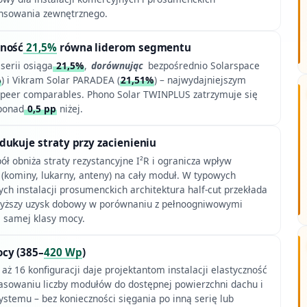
nsowania zewnętrznego.
wność
21,5%
równa liderom segmentu
serii osiąga
21,5%
,
dorównując
bezpośrednio Solarspace
%
) i Vikram Solar PARADEA (
21,51%
) – najwydajniejszym
peer comparables. Phono Solar TWINPLUS zatrzymuje się
 ponad
0,5 pp
niżej.
dukuje straty przy zacienieniu
ół obniża straty rezystancyjne I²R i ogranicza wpływ
 (kominy, lukarny, anteny) na cały moduł. W typowych
h instalacji prosumenckich architektura half-cut przekłada
 wyższy uzysk dobowy w porównaniu z pełnoogniwowymi
j samej klasy mocy.
cy (385–
420 Wp
)
 aż 16 konfiguracji daje projektantom instalacji elastyczność
sowaniu liczby modułów do dostępnej powierzchni dachu i
temu – bez konieczności sięgania po inną serię lub