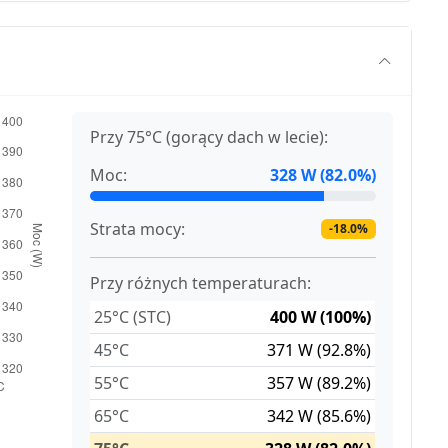
Przy 75°C (gorący dach w lecie):
Moc:
328 W (82.0%)
Strata mocy:
-18.0%
Przy różnych temperaturach:
25°C (STC)
400 W (100%)
45°C
371 W (92.8%)
55°C
357 W (89.2%)
65°C
342 W (85.6%)