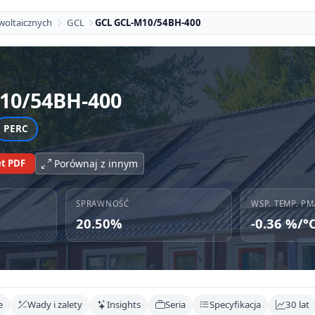
woltaicznych
GCL
GCL GCL-M10/54BH-400
10/54BH-400
PERC
t PDF
Porównaj z innym
SPRAWNOŚĆ
WSP. TEMP. PM
20.50%
-0.36 %/°
e
Wady i zalety
Insights
Seria
Specyfikacja
30 lat