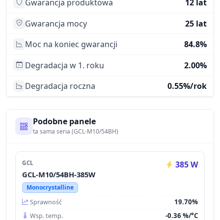
Gwarancja produktowa
12 lat
Gwarancja mocy
25 lat
Moc na koniec gwarancji
84.8%
Degradacja w 1. roku
2.00%
Degradacja roczna
0.55%/rok
Podobne panele
ta sama seria (GCL-M10/54BH)
GCL
385 W
GCL-M10/54BH-385W
Monocrystalline
19.70%
Sprawność
-0.36 %/°C
Wsp. temp.