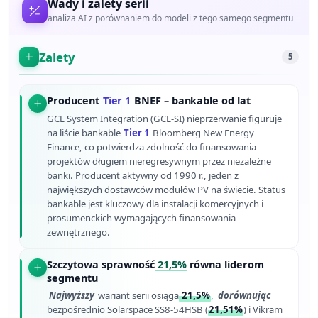
Wady i zalety serii
analiza AI z porównaniem do modeli z tego samego segmentu
Zalety
5
Producent
Tier 1
BNEF – bankable od lat
GCL System Integration (GCL-SI) nieprzerwanie figuruje
na liście bankable
Tier 1
Bloomberg New Energy
Finance, co potwierdza zdolność do finansowania
projektów długiem nieregresywnym przez niezależne
banki. Producent aktywny od 1990 r., jeden z
największych dostawców modułów PV na świecie. Status
bankable jest kluczowy dla instalacji komercyjnych i
prosumenckich wymagających finansowania
zewnętrznego.
Szczytowa sprawność
21,5%
równa liderom
segmentu
Najwyższy
wariant serii osiąga
21,5%
,
dorównując
bezpośrednio Solarspace SS8-54HSB (
21,51%
) i Vikram