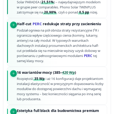
Solar PARADEA (
21,51%
) – najwydajniejszym modelom
w grupie peer comparables. Phono Solar TWINPLUS
zatrzymuje się na
20,98%
, czyli o ponad
0,5 pp
niżej.
Half-cut
PERC
redukuje straty przy zacienieniu
Podział ogniwa na pół obniża straty rezystancyjne I²R i
ogranicza wpływ częściowego cienia (kominy, lukarny,
anteny) na cały moduł. W typowych warunkach
dachowych instalacji prosumenckich architektura half-
cut przekłada się na mierzalnie wyższy uzysk dobowy w
porównaniu z pełnoogniwowymi modułami
PERC
tej
samej klasy mocy.
16 wariantów mocy (385–
420 Wp
)
Rozpiętość
35 Wp
i aż 16 konfiguracji daje projektantom
instalacji elastyczność w precyzyjnym dopasowaniu liczby
modułów do dostępnej powierzchni dachu i wymaganej
mocy systemu – bez konieczności sięgania po inną serię
lub producenta.
Estetyka full black dla budownictwa premium