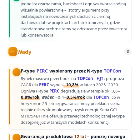
Jednolita czarna rama, backsheet i ogniwa tworzą spójną
wizualnie powierzchnię – istotny argument przy
instalacjach na nowoczesnych dachach z ciemną
dachówką lub w projektach architektonicznych, gdzie
standardowe srebrne ramy są odrzucane przez inwestora
lub konserwatora.
Wady
3
P-type
PERC
wypierany przez N-type
TOPCon
Rynek masowo przechodzi na
TOPCon
i
HJT
: prognoza
CAGR dla
PERC
wynosi
-10,8%
w latach 2025–2030.
Ogniwa P-type
PERC
degradują się w tempie ok. 0,6–
0,8%/rok
wobec
~0,4–
0,5%/rok
dla
TOPCon
, co w
horyzoncie 25-letniej gwarancji mocy przekłada się na
realnie niższy skumulowany uzysk energii. Seria GCL-
M10/54BH nie oferuje przewagi technologicznej N-type
dostępnej już w tańszych modelach konkurencji.
Gwarancja produktowa
12 lat
– poniżej nowego