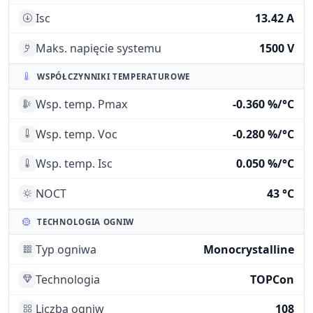
Isc
13.42 A
Maks. napięcie systemu
1500 V
WSPÓŁCZYNNIKI TEMPERATUROWE
Wsp. temp. Pmax
-0.360 %/°C
Wsp. temp. Voc
-0.280 %/°C
Wsp. temp. Isc
0.050 %/°C
NOCT
43 °C
TECHNOLOGIA OGNIW
Typ ogniwa
Monocrystalline
Technologia
TOPCon
Liczba ogniw
108