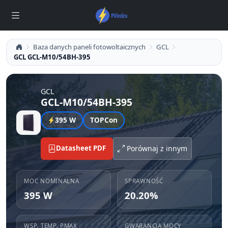
Baza danych paneli fotowoltaicznych
GCL
GCL GCL-M10/54BH-395
GCL
GCL-M10/54BH-395
395 W
TOPCon
Datasheet PDF
Porównaj z innym
MOC NOMINALNA
SPRAWNOŚĆ
395 W
20.20%
WSP. TEMP. PMAX
GWARANCJA MOCY