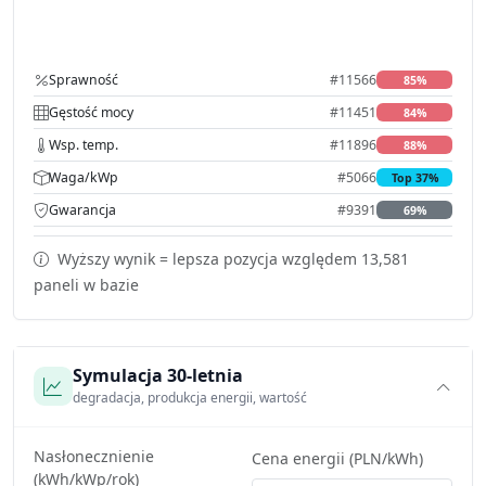
Sprawność
#11566
85%
Gęstość mocy
#11451
84%
Wsp. temp.
#11896
88%
Waga/kWp
#5066
Top 37%
Gwarancja
#9391
69%
Wyższy wynik = lepsza pozycja względem 13,581
paneli w bazie
Symulacja 30-letnia
degradacja, produkcja energii, wartość
Nasłonecznienie
Cena energii (PLN/kWh)
(kWh/kWp/rok)