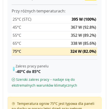
Przy różnych temperaturach:
25°C (STC)
395 W (100%)
45°C
367 W (92.8%)
55°C
352 W (89.2%)
65°C
338 W (85.6%)
75°C
324 W (82.0%)
Zakres pracy panelu
-40°C do 85°C
Szeroki zakres pracy – nadaje się do
ekstremalnych warunków klimatycznych
Temperatura ogniw 75°C jest typowa dla paneli
na dachu w gorący letni dzień przy pełnym