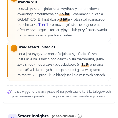
standardu
LONGi, JA Solar i Jinko Solar wydłużyły standardową
gwarancję produktową do
15 lat
. Gwarancja 12-letnia
GCL-M10/54BH jest dziś o
3 lat
a krótsza od rosnącego
benchmarku
Tier 1
, co może być istotne przy ocenie
ofert w przetargach komercyjnych lub przy finansowaniu
bankowym z dłuższym horyzontem.
Brak efektu bifacial
Seria jest wyłącznie monofacjalna (is_bifacial: false).
Instalacje na jasnych podłożach (biała membrana, jasny
żwir, śnieg) mogą uzyskać dodatkowe 5–
15%
energii z
modułów bifacjalnych – opcja niedostępna w tej serii,
mimo że GCL produkuje bifacjalne linie w innych seriach.
Analiza wygenerowana przez AI na podstawie kart katalogowych
i porównania z panelami z tego samego segmentu wydajności.
Smart insights
(data-driven)