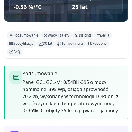
-0.36 %/°C
25 lat
Podsumowanie
Wady i zalety
Insights
Seria
Specyfikacja
30 lat
Temperatura
Podobne
FAQ
Podsumowanie
Panel GCL GCL-M10/54BH-395 o mocy
nominalnej 395 Wp, osiąga sprawność
20.20%, wykonany w technologii TOPCon, z
współczynnikiem temperaturowym mocy
-0.36%/°C, objęty 25-letnią gwarancją mocy.