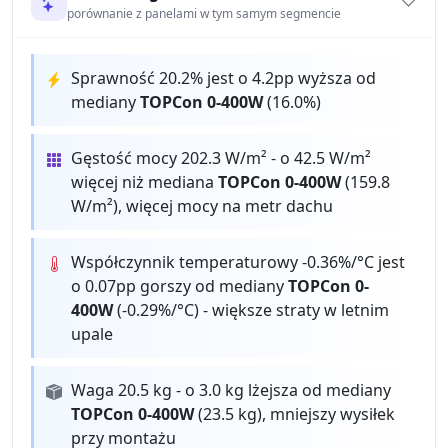
porównanie z panelami w tym samym segmencie
Sprawność 20.2% jest o 4.2pp wyższa od
mediany
TOPCon 0-400W
(16.0%)
Gęstość mocy 202.3 W/m² - o 42.5 W/m²
więcej niż mediana
TOPCon 0-400W
(159.8
W/m²), więcej mocy na metr dachu
Współczynnik temperaturowy -0.36%/°C jest
o 0.07pp gorszy od mediany
TOPCon 0-
400W
(-0.29%/°C) - większe straty w letnim
upale
Waga 20.5 kg - o 3.0 kg lżejsza od mediany
TOPCon 0-400W
(23.5 kg), mniejszy wysiłek
przy montażu