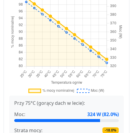
Przy 75°C (gorący dach w lecie):
Moc:
324 W (82.0%)
Strata mocy:
-18.0%