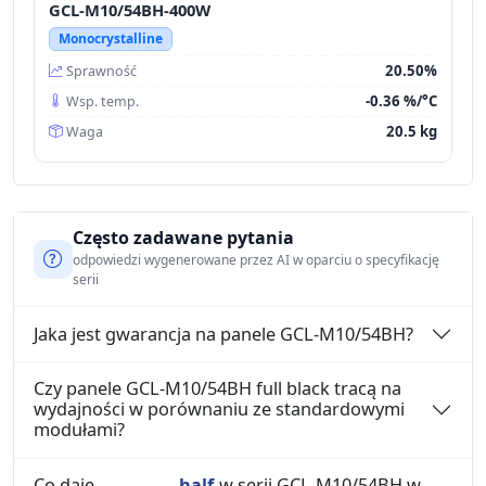
GCL-M10/54BH-400W
Monocrystalline
20.50%
Sprawność
-0.36 %/°C
Wsp. temp.
20.5 kg
Waga
Często zadawane pytania
odpowiedzi wygenerowane przez AI w oparciu o specyfikację
serii
Jaka jest gwarancja na panele GCL-M10/54BH?
Czy panele GCL-M10/54BH full black tracą na
wydajności w porównaniu ze standardowymi
modułami?
Co daje
half-
w serii GCL-M10/54BH w