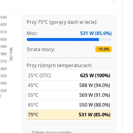
Przy 75°C (gorący dach w lecie):
Moc:
531 W (85.0%)
Strata mocy:
-15.0%
Przy różnych temperaturach:
25°C (STC)
625 W (100%)
45°C
588 W (94.0%)
55°C
569 W (91.0%)
65°C
550 W (88.0%)
75°C
531 W (85.0%)
Zakres pracy panelu