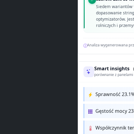
Siedem wariantów 
dopasowanie string
optymizatorów. Jest
rolniczych i przem
Analiza wygenerowana prz
Smart insights
porównanie z panelam
Sprawność 23.1
Gęstość mocy 231
Współczynnik te