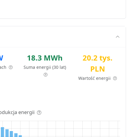
W
18.3 MWh
20.2 tys.
PLN
tach
Suma energii (30 lat)
Wartość energii
odukcja energii