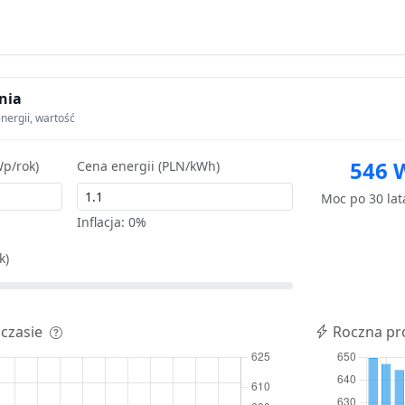
nia
nergii, wartość
546 
p/rok)
Cena energii (PLN/kWh)
Moc po 30 la
Inflacja:
0%
k)
 czasie
Roczna pr