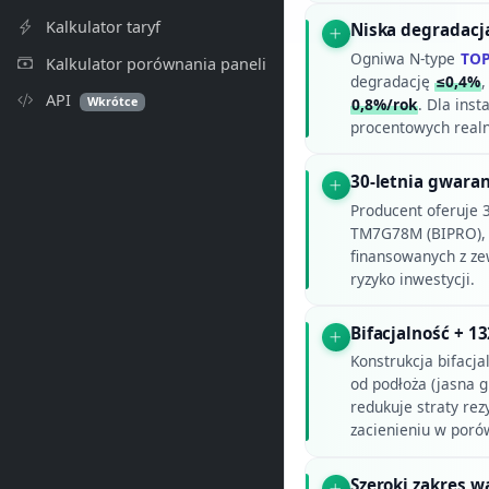
Kalkulator taryf
Niska degradacj
Ogniwa N-type
TO
Kalkulator porównania paneli
degradację
≤0,4%
,
API
Wkrótce
0,8%/rok
. Dla inst
procentowych real
30-letnia gwara
Producent oferuje 3
TM7G78M (BIPRO), 
finansowanych z ze
ryzyko inwestycji.
Bifacjalność + 
Konstrukcja bifacj
od podłoża (jasna 
redukuje straty re
zacienieniu w porów
Szeroki zakres 