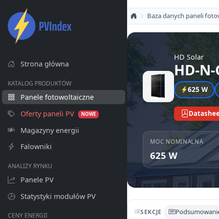
Baza danych paneli foto
HD Solar
Strona główna
HD-N-
KATALOG PRODUKTÓW
625 W
Panele fotowoltaiczne
Oferty paneli PV
Datashee
NOWE
Magazyny energii
MOC NOMINALNA
Falowniki
625 W
ANALIZY RYNKU
Panele PV
Statystyki modułów PV
Podsumowani
SEKCJE
CENY ENERGII