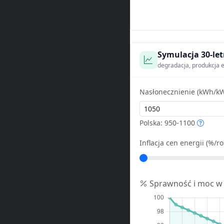
Symulacja 30-let
degradacja, produkcja e
Nasłonecznienie (kWh/kW
Polska: 950-1100
Inflacja cen energii (%/ro
Sprawność i moc w