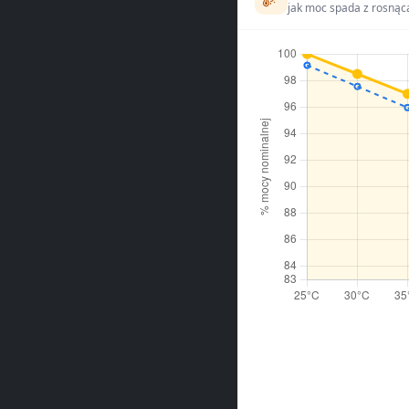
jak moc spada z rosnąc