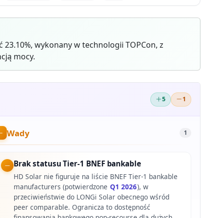
ć 23.10%, wykonany w technologii TOPCon, z
cją mocy.
5
1
Wady
1
Brak statusu Tier-1 BNEF bankable
HD Solar nie figuruje na liście BNEF Tier-1 bankable
manufacturers (potwierdzone
Q1 2026
), w
przeciwieństwie do LONGi Solar obecnego wśród
peer comparable. Ogranicza to dostępność
finansowania bankowego non-recourse dla dużych