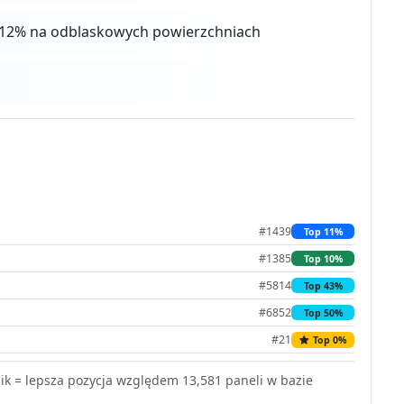
 4-12% na odblaskowych powierzchniach
#1439
Top 11%
#1385
Top 10%
#5814
Top 43%
#6852
Top 50%
#21
Top 0%
k = lepsza pozycja względem 13,581 paneli w bazie