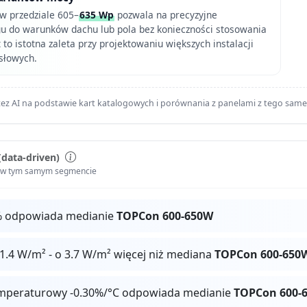
w przedziale 605–
635 Wp
pozwala na precyzyjne
u do warunków dachu lub pola bez konieczności stosowania
 to istotna zaleta przy projektowaniu większych instalacji
ysłowych.
ez AI na podstawie kart katalogowych i porównania z panelami z tego sam
(data-driven)
i w tym samym segmencie
% odpowiada medianie
TOPCon 600-650W
.4 W/m² - o 3.7 W/m² więcej niż mediana
TOPCon 600-650
mperaturowy -0.30%/°C odpowiada medianie
TOPCon 600-