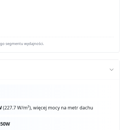
ego segmentu wydajności.
W
(227.7 W/m²), więcej mocy na metr dachu
650W