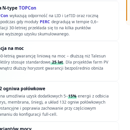
a N-type
TOPCon
PCon
wykazują odporność na LID i LeTID oraz roczną
 podczas gdy moduły
PERC
degradują w tempie 0,6–
alacji 30-letniej przekłada się to na kilka punktów
nie wyższego uzysku skumulowanego.
ncja na moc
0-letnią gwarancję liniową na moc – dłuższą niż Talesun
który stosuje standardowe
25 lat
. Dla projektów farm PV
wnątrz dłuższy horyzont gwarancji bezpośrednio obniża
132 ogniwa połówkowe
alna umożliwia uzysk dodatkowych 5–
15%
energii z odbicia
grys, membrana, śnieg), a układ 132 ogniw połówkowych
zystancyjne i poprawia zachowanie przy częściowym
naniu do konfiguracji full-cell.
wariantów mocy