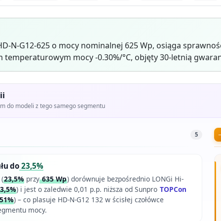
HD-N-G12-625 o mocy nominalnej 625 Wp, osiąga sprawnoś
 temperaturowym mocy -0.30%/°C, objęty 30-letnią gwaran
ii
iem do modeli z tego samego segmentu
5
łu do
23,5%
 (
23,5%
przy
635 Wp
) dorównuje bezpośrednio LONGi Hi-
3,5%
) i jest o zaledwie 0,01 p.p. niższa od Sunpro
TOPCon
,51%
) – co plasuje HD-N-G12 132 w ścisłej czołówce
egmentu mocy.