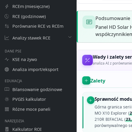
RCEm (miesięczne)
RCE (godzinowe)
Podsumowanie
Porównanie RCE vs RCEm
Panel HD Solar 
współczynnikiem
Analizy stawek RCE
DANE PSE
Wady i zalety ser
KSE na żywo
analiza AI z porównan
Analiza import/eksport
Zalety
EDUKACJA
Bilansowanie godzinowe
Sprawność modu
PVGIS kalkulator
Górna granica serii
Różne moce paneli
MO X10 Explorer (
2
210R BIFACIAL (
23
NARZĘDZIA
porównywalnego s
Kalkulator ROI