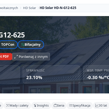
woltaicznych
HD Solar
HD Solar HD-N-G12-625
G12-625
TOPCon
Bifacjalny
t PDF
Porównaj z innym
SPRAWNOŚĆ
WSP. TEMP. PM
23.10%
-0.30 %/°
e
Wady i zalety
Insights
Seria
Specyfikacja
30 lat