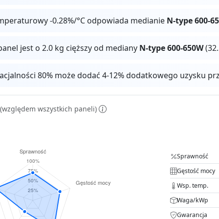
mperaturowy -0.28%/°C odpowiada medianie
N-type 600-6
panel jest o 2.0 kg cięższy od mediany
N-type 600-650W
(32.
facjalności 80% może dodać 4-12% dodatkowego uzysku pr
(względem wszystkich paneli)
Sprawność
Gęstość mocy
Wsp. temp.
Waga/kWp
Gwarancja