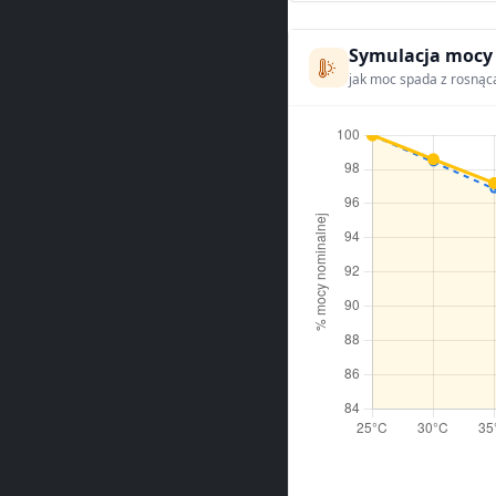
Symulacja mocy
jak moc spada z rosnąc