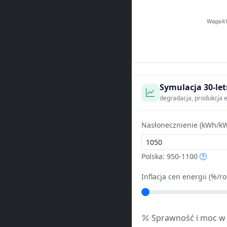
Symulacja 30-let
degradacja, produkcja e
Nasłonecznienie (kWh/kW
Polska: 950-1100
Inflacja cen energii (%/ro
Sprawność i moc w