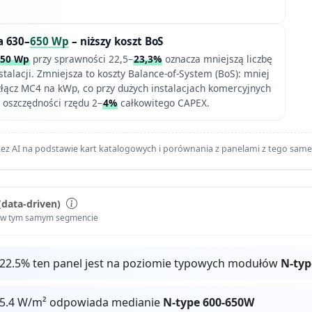
a 630–
650 Wp
– niższy koszt BoS
650 Wp
przy sprawności 22,5–
23,3%
oznacza mniejszą liczbę
alacji. Zmniejsza to koszty Balance-of-System (BoS): mniej
i złącz MC4 na kWp, co przy dużych instalacjach komercyjnych
 oszczędności rzędu 2–
4%
całkowitego CAPEX.
ez AI na podstawie kart katalogowych i porównania z panelami z tego sam
(data-driven)
i w tym samym segmencie
 22.5% ten panel jest na poziomie typowych modułów
N-typ
25.4 W/m² odpowiada medianie
N-type 600-650W