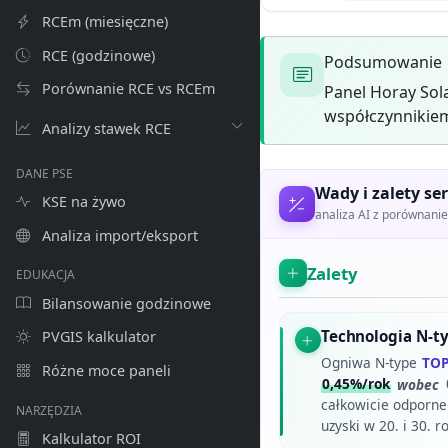
RCEm (miesięczne)
RCE (godzinowe)
Podsumowanie
Porównanie RCE vs RCEm
Panel Horay Sol
współczynnikiem
Analizy stawek RCE
DANE PSE
Wady i zalety ser
KSE na żywo
analiza AI z porównan
Analiza import/eksport
Zalety
EDUKACJA
Bilansowanie godzinowe
Technologia N-t
PVGIS kalkulator
Ogniwa N-type
TO
Różne moce paneli
0,45%/rok
wobec
całkowicie odporne 
NARZĘDZIA
uzyski w 20. i 30. 
Kalkulator ROI