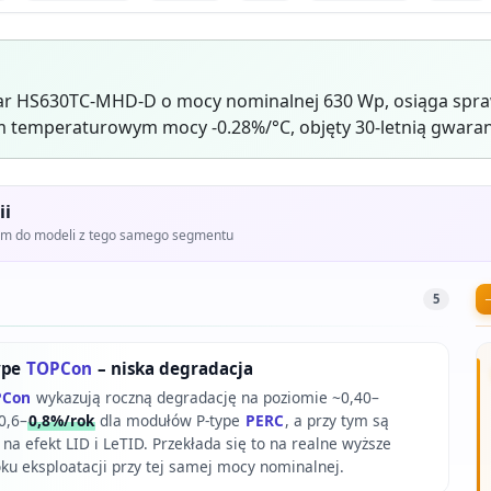
ar HS630TC-MHD-D o mocy nominalnej 630 Wp, osiąga spraw
 temperaturowym mocy -0.28%/°C, objęty 30-letnią gwaran
ii
iem do modeli z tego samego segmentu
5
ype
TOPCon
– niska degradacja
PCon
wykazują roczną degradację na poziomie ~0,40–
0,6–
0,8%/rok
dla modułów P-type
PERC
, a przy tym są
na efekt LID i LeTID. Przekłada się to na realne wyższe
roku eksploatacji przy tej samej mocy nominalnej.