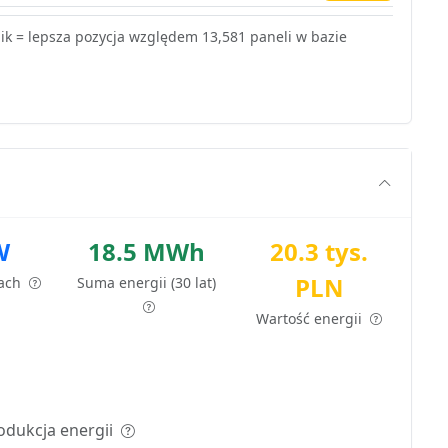
k = lepsza pozycja względem 13,581 paneli w bazie
W
18.5 MWh
20.3 tys.
PLN
tach
Suma energii (30 lat)
Wartość energii
odukcja energii