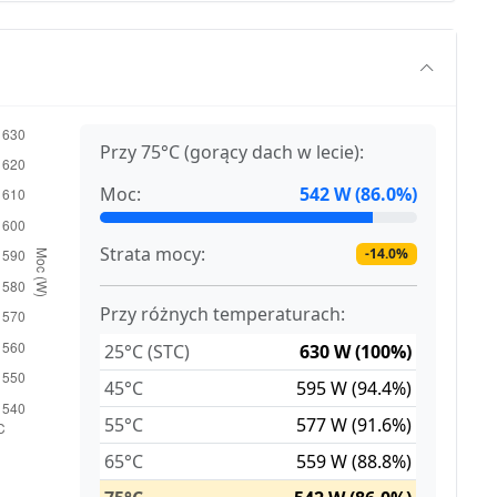
Przy 75°C (gorący dach w lecie):
Moc:
542 W (86.0%)
Strata mocy:
-14.0%
Przy różnych temperaturach:
25°C (STC)
630 W (100%)
45°C
595 W (94.4%)
55°C
577 W (91.6%)
65°C
559 W (88.8%)