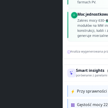
farmach PV.
Moc jednostkow
Zakres mocy 630–
modułów na MW inst
konstrukcji, kabli 
generuje mierzalne
Analiza wygenerowana prz
Smart insights
porównanie z panelam
Przy sprawności
Gęstość mocy 2