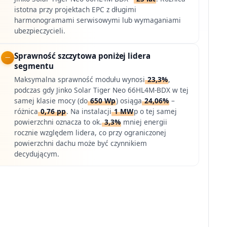
istotna przy projektach EPC z długimi
harmonogramami serwisowymi lub wymaganiami
ubezpieczycieli.
Sprawność szczytowa poniżej lidera
segmentu
Maksymalna sprawność modułu wynosi
23,3%
,
podczas gdy Jinko Solar Tiger Neo 66HL4M-BDX w tej
samej klasie mocy (do
650 Wp
) osiąga
24,06%
–
różnica
0,76 pp
. Na instalacji
1 MW
p o tej samej
powierzchni oznacza to ok.
3,3%
mniej energii
rocznie względem lidera, co przy ograniczonej
powierzchni dachu może być czynnikiem
decydującym.