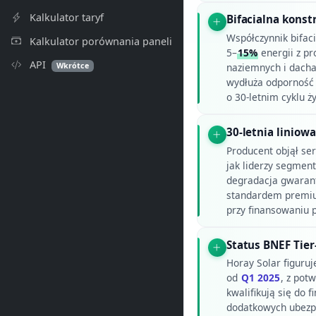
Kalkulator taryf
Bifacialna konst
Współczynnik bifac
Kalkulator porównania paneli
5–
15%
energii z pr
API
Wkrótce
naziemnych i dacha
wydłuża odporność 
o 30-letnim cyklu ży
30-letnia linio
Producent objął ser
jak liderzy segmen
degradacja gwaran
standardem premiu
przy finansowaniu 
Status BNEF Tier
Horay Solar figuru
od
Q1 2025
, z pot
kwalifikują się do 
dodatkowych ubezpi