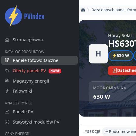
Baza danych paneli foto
Horay Solar
Strona główna
HS630
H
KATALOG PRODUKTÓW
630 W
Panele fotowoltaiczne
Oferty paneli PV
Datashee
NOWE
Magazyny energii
MOC NOMINALNA
Falowniki
630 W
ANALIZY RYNKU
Panele PV
Statystyki modułów PV
Podsumowani
SEKCJE
CENY ENERGII