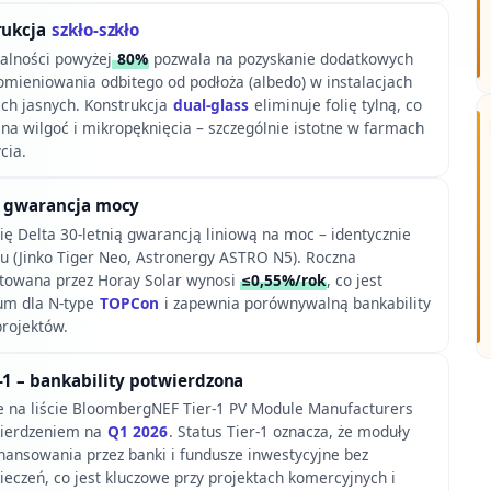
rukcja
szkło-szkło
ialności powyżej
80%
pozwala na pozyskanie dodatkowych
omieniowania odbitego od podłoża (albedo) w instalacjach
ch jasnych. Konstrukcja
dual-glass
eliminuje folię tylną, co
na wilgoć i mikropęknięcia – szczególnie istotne w farmach
cia.
wa gwarancja mocy
ię Delta 30-letnią gwarancją liniową na moc – identycznie
tu (Jinko Tiger Neo, Astronergy ASTRO N5). Roczna
towana przez Horay Solar wynosi
≤0,55%/rok
, co jest
m dla N-type
TOPCon
i zapewnia porównywalną bankability
projektów.
-1 – bankability potwierdzona
je na liście BloombergNEF Tier-1 PV Module Manufacturers
wierdzeniem na
Q1 2026
. Status Tier-1 oznacza, że moduły
finansowania przez banki i fundusze inwestycyjne bez
eczeń, co jest kluczowe przy projektach komercyjnych i