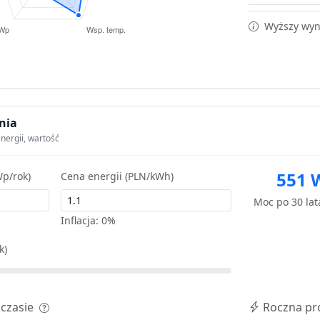
Wyższy wyni
nia
nergii, wartość
551 
p/rok)
Cena energii (PLN/kWh)
Moc po 30 la
Inflacja:
0%
k)
 czasie
Roczna pr