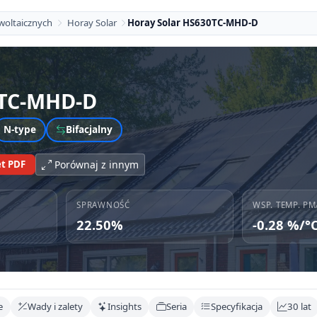
woltaicznych
Horay Solar
Horay Solar HS630TC-MHD-D
TC-MHD-D
N-type
Bifacjalny
t PDF
Porównaj z innym
SPRAWNOŚĆ
WSP. TEMP. PM
22.50%
-0.28 %/°
e
Wady i zalety
Insights
Seria
Specyfikacja
30 lat