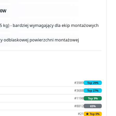
50W
5 kg) - bardziej wymagający dla ekip montażowych
zy odblaskowej powierzchni montażowej
#3989
Top 29%
#3688
Top 27%
#1198
Top 9%
#8812
65%
#21
Top 0%