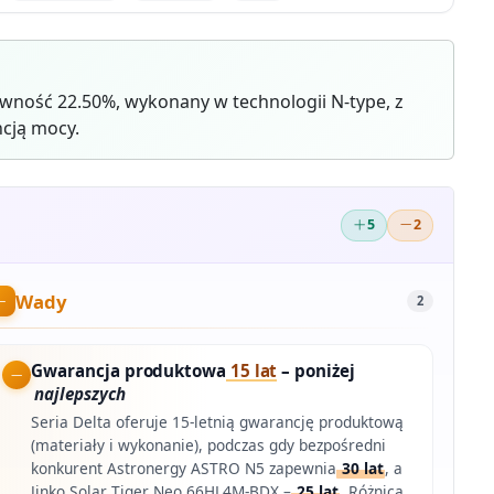
ność 22.50%, wykonany w technologii N-type, z
cją mocy.
5
2
Wady
2
Gwarancja produktowa
15 lat
– poniżej
najlepszych
Seria Delta oferuje 15-letnią gwarancję produktową
(materiały i wykonanie), podczas gdy bezpośredni
konkurent Astronergy ASTRO N5 zapewnia
30 lat
, a
Jinko Solar Tiger Neo 66HL4M-BDX –
25 lat
. Różnica