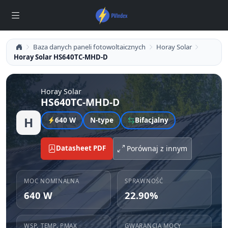
Baza danych paneli fotowoltaicznych
Horay Solar
Horay Solar HS640TC-MHD-D
Horay Solar
HS640TC-MHD-D
H
640 W
N-type
Bifacjalny
Datasheet PDF
Porównaj z innym
MOC NOMINALNA
SPRAWNOŚĆ
640 W
22.90%
WSP. TEMP. PMAX
GWARANCJA MOCY