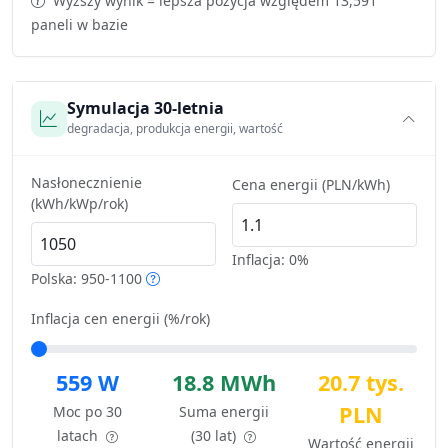
Wyższy wynik = lepsza pozycja względem 13,591
paneli w bazie
Symulacja 30-letnia
degradacja, produkcja energii, wartość
Nasłonecznienie
Cena energii (PLN/kWh)
(kWh/kWp/rok)
Inflacja:
0%
Polska: 950-1100
Inflacja cen energii (%/rok)
559 W
18.8 MWh
20.7 tys.
PLN
Moc po 30
Suma energii
latach
(30 lat)
Wartość energii