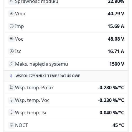
Sprawność modułu
22.90%
Vmp
40.79 V
Imp
15.69 A
Voc
48.08 V
Isc
16.71 A
Maks. napięcie systemu
1500 V
WSPÓŁCZYNNIKI TEMPERATUROWE
Wsp. temp. Pmax
-0.280 %/°C
Wsp. temp. Voc
-0.230 %/°C
Wsp. temp. Isc
0.040 %/°C
NOCT
45 °C