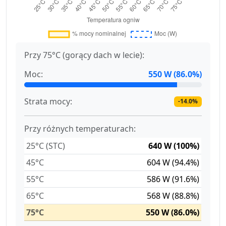
Przy 75°C (gorący dach w lecie):
Moc:
550 W (86.0%)
Strata mocy:
-14.0%
Przy różnych temperaturach:
25°C (STC)
640 W (100%)
45°C
604 W (94.4%)
55°C
586 W (91.6%)
65°C
568 W (88.8%)
75°C
550 W (86.0%)