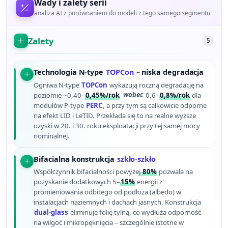
Wady i zalety serii
analiza AI z porównaniem do modeli z tego samego segmentu
Zalety
5
Technologia N-type
TOPCon
– niska degradacja
Ogniwa N-type
TOPCon
wykazują roczną degradację na
poziomie ~0,40–
0,45%/rok
wobec
0,6–
0,8%/rok
dla
modułów P-type
PERC
, a przy tym są całkowicie odporne
na efekt LID i LeTID. Przekłada się to na realne wyższe
uzyski w 20. i 30. roku eksploatacji przy tej samej mocy
nominalnej.
Bifacialna konstrukcja
szkło-szkło
Współczynnik bifacialności powyżej
80%
pozwala na
pozyskanie dodatkowych 5–
15%
energii z
promieniowania odbitego od podłoża (albedo) w
instalacjach naziemnych i dachach jasnych. Konstrukcja
dual-glass
eliminuje folię tylną, co wydłuża odporność
na wilgoć i mikropęknięcia – szczególnie istotne w