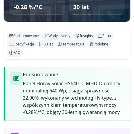
-0.28 %/°C
30 lat
Podsumowanie
Wady i zalety
Insights
Seria
Specyfikacja
30 lat
Temperatura
Podobne
FAQ
Podsumowanie
Panel Horay Solar HS640TC-MHD-D o mocy
nominalnej 640 Wp, osiąga sprawność
22.90%, wykonany w technologii N-type, z
współczynnikiem temperaturowym mocy
-0.28%/°C, objęty 30-letnią gwarancją mocy.