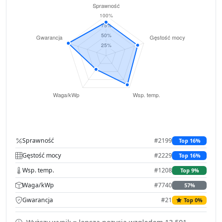
Sprawność
#2199
Top 16%
Gęstość mocy
#2229
Top 16%
Wsp. temp.
#1208
Top 9%
Waga/kWp
#7740
57%
Gwarancja
#21
Top 0%