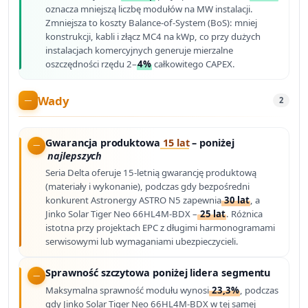
oznacza mniejszą liczbę modułów na MW instalacji.
Zmniejsza to koszty Balance-of-System (BoS): mniej
konstrukcji, kabli i złącz MC4 na kWp, co przy dużych
instalacjach komercyjnych generuje mierzalne
oszczędności rzędu 2–
4%
całkowitego CAPEX.
Wady
2
Gwarancja produktowa
15 lat
– poniżej
najlepszych
Seria Delta oferuje 15-letnią gwarancję produktową
(materiały i wykonanie), podczas gdy bezpośredni
konkurent Astronergy ASTRO N5 zapewnia
30 lat
, a
Jinko Solar Tiger Neo 66HL4M-BDX –
25 lat
. Różnica
istotna przy projektach EPC z długimi harmonogramami
serwisowymi lub wymaganiami ubezpieczycieli.
Sprawność szczytowa poniżej lidera segmentu
Maksymalna sprawność modułu wynosi
23,3%
, podczas
gdy Jinko Solar Tiger Neo 66HL4M-BDX w tej samej