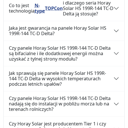
i dlaczego seria Horay
Co to jest
N-
TOPCon
Solar HS 199R-144 TC-D
technologia
type
Delta ją stosuje?
Jaka jest gwarancja na panele Horay Solar HS
199R-144 TC-D Delta?
Czy panele Horay Solar HS 199R-144 TC-D Delta
są bifacialne i ile dodatkowej energii można
uzyskać z tylnej strony modułu?
Jak sprawują się panele Horay Solar HS 199R-
144 TC-D Delta w wysokich temperaturach
podczas letnich upałów?
Czy panele Horay Solar HS 199R-144 TC-D Delta
nadają się do instalacji w pobliżu morza lub na
terenach rolniczych?
Czy Horay Solar jest producentem Tier 1 i czy