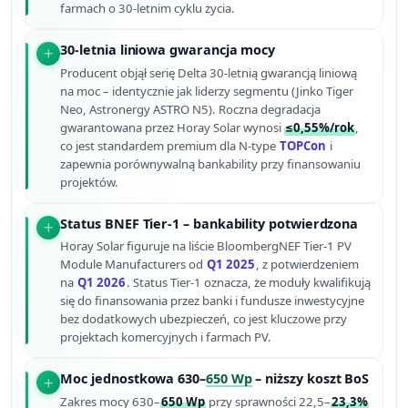
farmach o 30-letnim cyklu życia.
30-letnia liniowa gwarancja mocy
Producent objął serię Delta 30-letnią gwarancją liniową
na moc – identycznie jak liderzy segmentu (Jinko Tiger
Neo, Astronergy ASTRO N5). Roczna degradacja
gwarantowana przez Horay Solar wynosi
≤0,55%/rok
,
co jest standardem premium dla N-type
TOPCon
i
zapewnia porównywalną bankability przy finansowaniu
projektów.
Status BNEF Tier-1 – bankability potwierdzona
Horay Solar figuruje na liście BloombergNEF Tier-1 PV
Module Manufacturers od
Q1 2025
, z potwierdzeniem
na
Q1 2026
. Status Tier-1 oznacza, że moduły kwalifikują
się do finansowania przez banki i fundusze inwestycyjne
bez dodatkowych ubezpieczeń, co jest kluczowe przy
projektach komercyjnych i farmach PV.
Moc jednostkowa 630–
650 Wp
– niższy koszt BoS
Zakres mocy 630–
650 Wp
przy sprawności 22,5–
23,3%