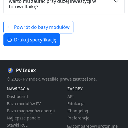
warto mu zaufać przy dużej inwestycji w
fotowoltaikę?
Powrót do bazy modułów
Drukuj specyfikację
PV Index
© 2026- PV Index. Wszelkie prawa zastrzeżone.
NAWIGACJA
ZASOBY
Dashboard
API
Baza modułów PV
Edukacja
Baza magazynów energii
Changelog
Najlepsze panele
Preferencje
Stawki RCE
comparepv@proton.me