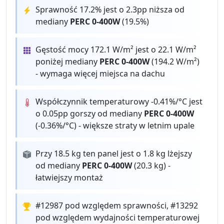
Sprawność 17.2% jest o 2.3pp niższa od
mediany
PERC 0-400W
(19.5%)
Gęstość mocy 172.1 W/m² jest o 22.1 W/m²
poniżej mediany
PERC 0-400W
(194.2 W/m²)
- wymaga więcej miejsca na dachu
Współczynnik temperaturowy -0.41%/°C jest
o 0.05pp gorszy od mediany
PERC 0-400W
(-0.36%/°C) - większe straty w letnim upale
Przy 18.5 kg ten panel jest o 1.8 kg lżejszy
od mediany
PERC 0-400W
(20.3 kg) -
łatwiejszy montaż
#12987 pod względem sprawności, #13292
pod względem wydajności temperaturowej