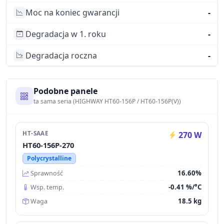
Moc na koniec gwarancji
-
Degradacja w 1. roku
-
Degradacja roczna
-
Podobne panele
ta sama seria (HIGHWAY HT60-156P / HT60-156P(V))
HT-SAAE
270 W
HT60-156P-270
Polycrystalline
16.60%
Sprawność
-0.41 %/°C
Wsp. temp.
18.5 kg
Waga