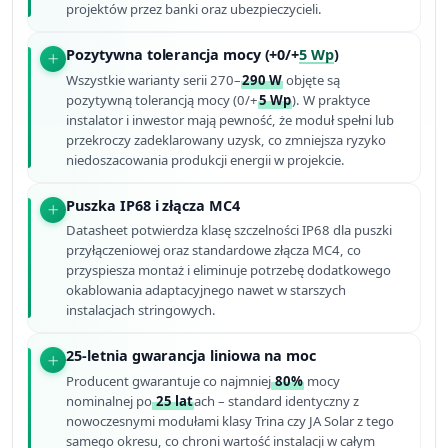
projektów przez banki oraz ubezpieczycieli.
Pozytywna tolerancja mocy (+0/+
5 Wp
)
Wszystkie warianty serii 270–
290 W
objęte są
pozytywną tolerancją mocy (0/+
5 Wp
). W praktyce
instalator i inwestor mają pewność, że moduł spełni lub
przekroczy zadeklarowany uzysk, co zmniejsza ryzyko
niedoszacowania produkcji energii w projekcie.
Puszka IP68 i złącza MC4
Datasheet potwierdza klasę szczelności IP68 dla puszki
przyłączeniowej oraz standardowe złącza MC4, co
przyspiesza montaż i eliminuje potrzebę dodatkowego
okablowania adaptacyjnego nawet w starszych
instalacjach stringowych.
25-letnia gwarancja liniowa na moc
Producent gwarantuje co najmniej
80%
mocy
nominalnej po
25 lat
ach – standard identyczny z
nowoczesnymi modułami klasy Trina czy JA Solar z tego
samego okresu, co chroni wartość instalacji w całym