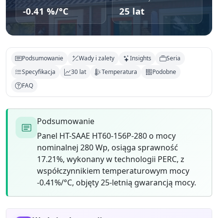
-0.41 %/°C
25 lat
Podsumowanie
Wady i zalety
Insights
Seria
Specyfikacja
30 lat
Temperatura
Podobne
FAQ
Podsumowanie
Panel HT-SAAE HT60-156P-280 o mocy
nominalnej 280 Wp, osiąga sprawność
17.21%, wykonany w technologii PERC, z
współczynnikiem temperaturowym mocy
-0.41%/°C, objęty 25-letnią gwarancją mocy.