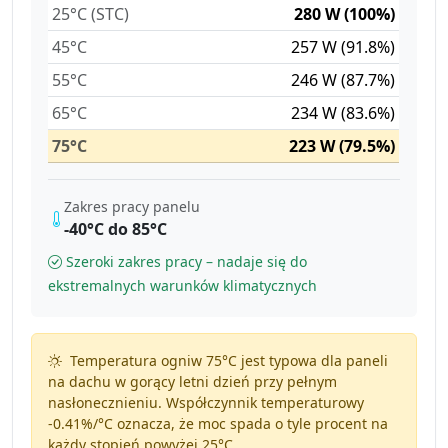
25°C (STC)
280 W (100%)
45°C
257 W (91.8%)
55°C
246 W (87.7%)
65°C
234 W (83.6%)
75°C
223 W (79.5%)
Zakres pracy panelu
-40°C do 85°C
Szeroki zakres pracy – nadaje się do
ekstremalnych warunków klimatycznych
Temperatura ogniw 75°C jest typowa dla paneli
na dachu w gorący letni dzień przy pełnym
nasłonecznieniu. Współczynnik temperaturowy
-0.41%/°C
oznacza, że moc spada o tyle procent na
każdy stopień powyżej 25°C.