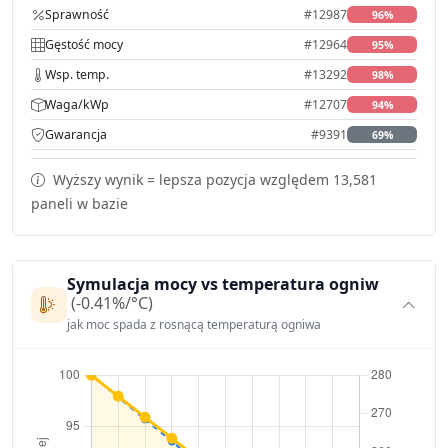
Sprawność
#12987
96%
Gęstość mocy
#12964
95%
Wsp. temp.
#13292
98%
Waga/kWp
#12707
94%
Gwarancja
#9391
69%
Wyższy wynik = lepsza pozycja względem 13,581
paneli w bazie
Symulacja mocy vs temperatura ogniw
(-0.41%/°C)
jak moc spada z rosnącą temperaturą ogniwa