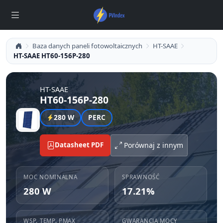
Baza danych paneli fotowoltaicznych
HT-SAAE
HT-SAAE HT60-156P-280
HT-SAAE
HT60-156P-280
280 W
PERC
Datasheet PDF
Porównaj z innym
MOC NOMINALNA
SPRAWNOŚĆ
280 W
17.21%
WSP. TEMP. PMAX
GWARANCJA MOCY