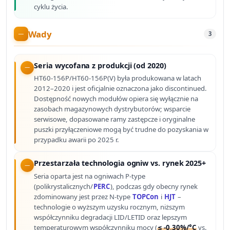
cyklu życia.
Wady
3
Seria wycofana z produkcji (od 2020)
HT60-156P/HT60-156P(V) była produkowana w latach
2012–2020 i jest oficjalnie oznaczona jako discontinued.
Dostępność nowych modułów opiera się wyłącznie na
zasobach magazynowych dystrybutorów; wsparcie
serwisowe, dopasowane ramy zastępcze i oryginalne
puszki przyłączeniowe mogą być trudne do pozyskania w
przypadku awarii po 2025 r.
Przestarzała technologia ogniw vs. rynek 2025+
Seria oparta jest na ogniwach P-type
(polikrystalicznych/
PERC
), podczas gdy obecny rynek
zdominowany jest przez N-type
TOPCon
i
HJT
–
technologie o wyższym uzysku rocznym, niższym
współczynniku degradacji LID/LETID oraz lepszym
temperaturowym współczynniku mocy (
≤ -0,30%/°C
vs.