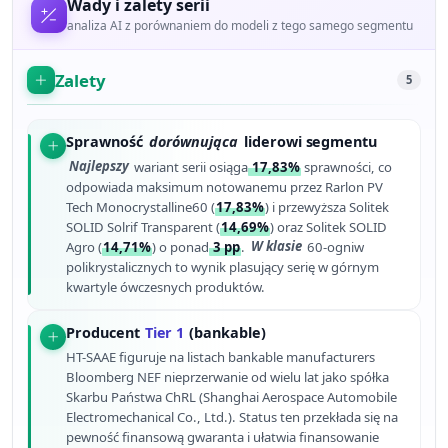
Wady i zalety serii
analiza AI z porównaniem do modeli z tego samego segmentu
Zalety
5
Sprawność
dorównująca
liderowi segmentu
Najlepszy
wariant serii osiąga
17,83%
sprawności, co
odpowiada maksimum notowanemu przez Rarlon PV
Tech Monocrystalline60 (
17,83%
) i przewyższa Solitek
SOLID Solrif Transparent (
14,69%
) oraz Solitek SOLID
Agro (
14,71%
) o ponad
3 pp
.
W klasie
60-ogniw
polikrystalicznych to wynik plasujący serię w górnym
kwartyle ówczesnych produktów.
Producent
Tier 1
(bankable)
HT-SAAE figuruje na listach bankable manufacturers
Bloomberg NEF nieprzerwanie od wielu lat jako spółka
Skarbu Państwa ChRL (Shanghai Aerospace Automobile
Electromechanical Co., Ltd.). Status ten przekłada się na
pewność finansową gwaranta i ułatwia finansowanie