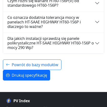
Czym różni się wariant HT60-156P(V) od
standardowego HT60-156P?
Co oznacza dodatnia tolerancja mocy w
panelach HT-SAAE HIGHWAY HT60-156P i
dlaczego to ważne?
Dla jakich instalacji sprawdzą się panele
polikrystaliczne HT-SAAE HIGHWAY HT60-156P o
mocy 290 Wp?
Powrót do bazy modułów
Drukuj specyfikację
PV Index