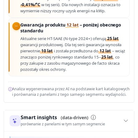
-0,41%/°C
w tej serii). Dla nowych instalacji oznacza to
wymiernie niższy roczny uzysk energii na kWp.
Gwarancja produktu
12 lat
– poniżej obecnego
standardu
Aktualne serie HT-SAAE (N-type 2024+) oferują
25 lat
gwarancji produktowej. Dla tej serii gwarancja wynosiła
pierwotnie
10 lat
i została przedłużona do
12 lat
– wciąż
znacząco poniżej rynkowego standardu 15–
25 lat
, co
przy zakupie z zasobu magazynowego de facto skraca
pozostały okres ochrony.
Analiza wygenerowana przez AI na podstawie kart katalogowych
i porównania z panelami z tego samego segmentu wydajności.
Smart insights
(data-driven)
porównanie z panelami w tym samym segmencie