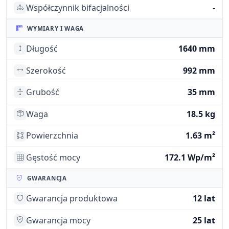
Współczynnik bifacjalności
-
WYMIARY I WAGA
Długość
1640 mm
Szerokość
992 mm
Grubość
35 mm
Waga
18.5 kg
Powierzchnia
1.63 m²
Gęstość mocy
172.1 Wp/m²
GWARANCJA
Gwarancja produktowa
12 lat
Gwarancja mocy
25 lat