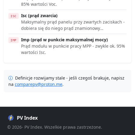
85% wartości Voc.
Isc (prąd zwarcia)
ISC
Maksymalny prąd panelu przy zwartych zaciskach -
dobiera się do niego prąd znamionowy
bezpieczników i przewodów DC.
Imp (prąd w punkcie maksymalnej mocy)
IMP
Prąd modułu w punkcie pracy MPP - zwykle ok. 95%
wartości Isc.
Definicje rozwijamy stale - jeśli czegoś brakuje, napisz
na
comparepv@proton.me
.
PV Index
© 2026- PV Index. Wszelkie prawa zastrzeżone.