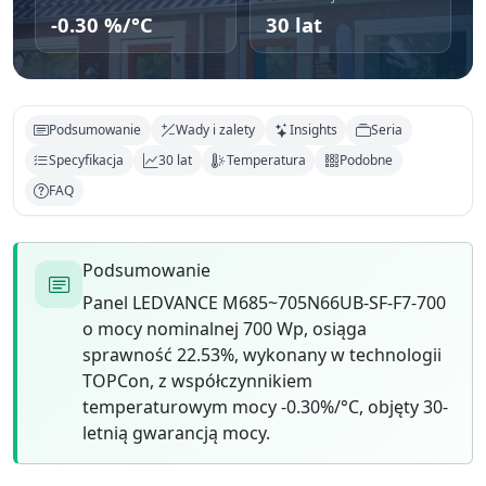
-0.30 %/°C
30 lat
Podsumowanie
Wady i zalety
Insights
Seria
Specyfikacja
30 lat
Temperatura
Podobne
FAQ
Podsumowanie
Panel LEDVANCE M685~705N66UB-SF-F7-700
o mocy nominalnej 700 Wp, osiąga
sprawność 22.53%, wykonany w technologii
TOPCon, z współczynnikiem
temperaturowym mocy -0.30%/°C, objęty 30-
letnią gwarancją mocy.