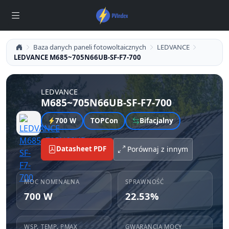
Baza danych paneli fotowoltaicznych
LEDVANCE
LEDVANCE M685~705N66UB-SF-F7-700
LEDVANCE
M685~705N66UB-SF-F7-700
700 W
TOPCon
Bifacjalny
Datasheet PDF
Porównaj z innym
MOC NOMINALNA
SPRAWNOŚĆ
700 W
22.53%
WSP. TEMP. PMAX
GWARANCJA MOCY