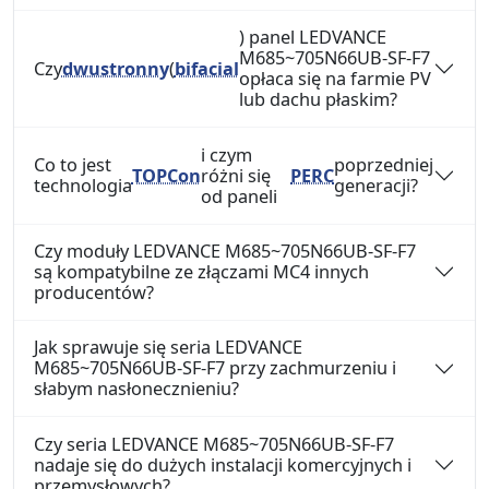
) panel LEDVANCE
M685~705N66UB-SF-F7
Czy
dwustronny
(
bifacial
opłaca się na farmie PV
lub dachu płaskim?
i czym
Co to jest
poprzedniej
TOPCon
różni się
PERC
technologia
generacji?
od paneli
Czy moduły LEDVANCE M685~705N66UB-SF-F7
są kompatybilne ze złączami MC4 innych
producentów?
Jak sprawuje się seria LEDVANCE
M685~705N66UB-SF-F7 przy zachmurzeniu i
słabym nasłonecznieniu?
Czy seria LEDVANCE M685~705N66UB-SF-F7
nadaje się do dużych instalacji komercyjnych i
przemysłowych?