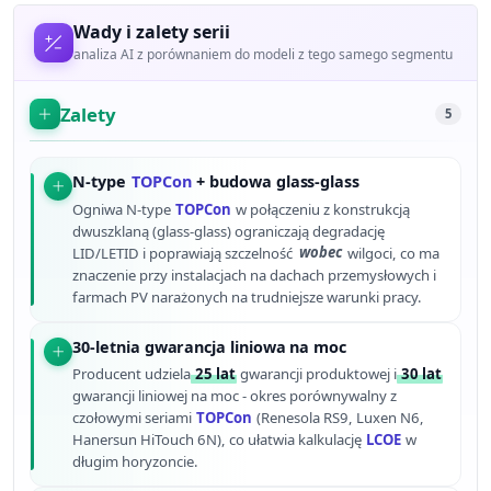
Wady i zalety serii
analiza AI z porównaniem do modeli z tego samego segmentu
Zalety
5
N-type
TOPCon
+ budowa glass-glass
Ogniwa N-type
TOPCon
w połączeniu z konstrukcją
dwuszklaną (glass-glass) ograniczają degradację
LID/LETID i poprawiają szczelność
wobec
wilgoci, co ma
znaczenie przy instalacjach na dachach przemysłowych i
farmach PV narażonych na trudniejsze warunki pracy.
30-letnia gwarancja liniowa na moc
Producent udziela
25 lat
gwarancji produktowej i
30 lat
gwarancji liniowej na moc - okres porównywalny z
czołowymi seriami
TOPCon
(Renesola RS9, Luxen N6,
Hanersun HiTouch 6N), co ułatwia kalkulację
LCOE
w
długim horyzoncie.