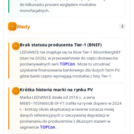
do kilkunastu procent względem modułów
monofacjalnych.
Wady
2
Brak statusu producenta Tier-1 (BNEF)
LEDVANCE nie znajduje się na liście Tier-1 BloombergNEF
(stan na 2026), w przeciwieństwie do części dostawców
porównywalnych serii
TOPCon
. Może to utrudniać
uzyskanie finansowania bankowego dla dużych farm PV,
gdzie banki często wymagają modułów z listy Tier-1.
Krótka historia marki na rynku PV
Marka LEDVANCE działa od 2016 r., a seria
M685~705N66UB-SF-F7 trafiła na rynek dopiero w 2024
r. - krótszy okres eksploatacji w terenie oznacza mniej
danych referencyjnych o rzeczywistej degradacji w
porównaniu do producentów z dłuższym stażem w
segmencie
TOPCon
.