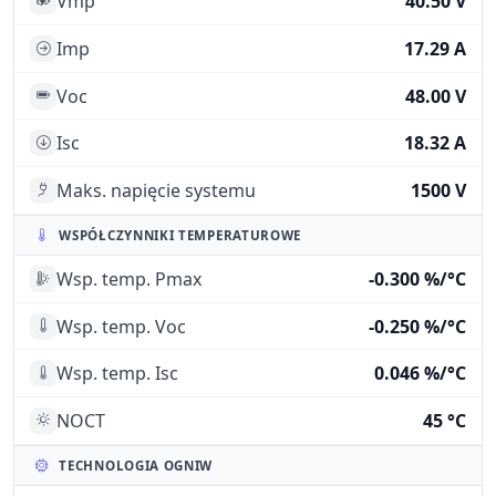
Vmp
40.50 V
Imp
17.29 A
Voc
48.00 V
Isc
18.32 A
Maks. napięcie systemu
1500 V
WSPÓŁCZYNNIKI TEMPERATUROWE
Wsp. temp. Pmax
-0.300 %/°C
Wsp. temp. Voc
-0.250 %/°C
Wsp. temp. Isc
0.046 %/°C
NOCT
45 °C
TECHNOLOGIA OGNIW