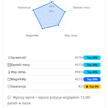
Sprawność
#3764
Top 28%
Gęstość mocy
#3770
Top 28%
Wsp. temp.
#5814
Top 43%
Waga/kWp
#2723
Top 20%
Gwarancja
#21
Top 0%
Wyższy wynik = lepsza pozycja względem 13,581
paneli w bazie