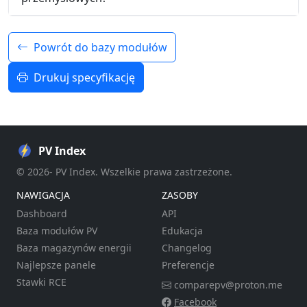
Powrót do bazy modułów
Drukuj specyfikację
PV Index
© 2026- PV Index. Wszelkie prawa zastrzeżone.
NAWIGACJA
ZASOBY
Dashboard
API
Baza modułów PV
Edukacja
Baza magazynów energii
Changelog
Najlepsze panele
Preferencje
Stawki RCE
comparepv@proton.me
Facebook