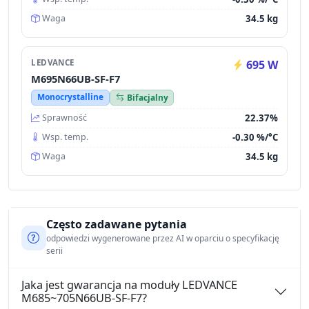
34.5 kg
Waga
LEDVANCE
695 W
M695N66UB-SF-F7
Monocrystalline
Bifacjalny
22.37%
Sprawność
-0.30 %/°C
Wsp. temp.
34.5 kg
Waga
Często zadawane pytania
odpowiedzi wygenerowane przez AI w oparciu o specyfikację
serii
Jaka jest gwarancja na moduły LEDVANCE
M685~705N66UB-SF-F7?