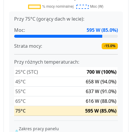
Przy 75°C (gorący dach w lecie):
Moc:
595 W (85.0%)
Strata mocy:
-15.0%
Przy różnych temperaturach:
25°C (STC)
700 W (100%)
45°C
658 W (94.0%)
55°C
637 W (91.0%)
65°C
616 W (88.0%)
75°C
595 W (85.0%)
Zakres pracy panelu