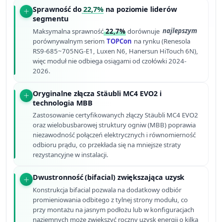
Sprawność do
22,7%
na poziomie liderów
segmentu
Maksymalna sprawność
22,7%
dorównuje
najlepszym
porównywalnym seriom
TOPCon
na rynku (Renesola
RS9-685~705NG-E1, Luxen N6, Hanersun HiTouch 6N),
więc moduł nie odbiega osiągami od czołówki 2024-
2026.
Oryginalne złącza Stäubli MC4 EVO2 i
technologia MBB
Zastosowanie certyfikowanych złączy Stäubli MC4 EVO2
oraz wielobusbarowej struktury ogniw (MBB) poprawia
niezawodność połączeń elektrycznych i równomierność
odbioru prądu, co przekłada się na mniejsze straty
rezystancyjne w instalacji.
Dwustronność (bifacial) zwiększająca uzysk
Konstrukcja bifacial pozwala na dodatkowy odbiór
promieniowania odbitego z tylnej strony modułu, co
przy montażu na jasnym podłożu lub w konfiguracjach
naziemnych może zwiększyć roczny uzysk energii o kilka