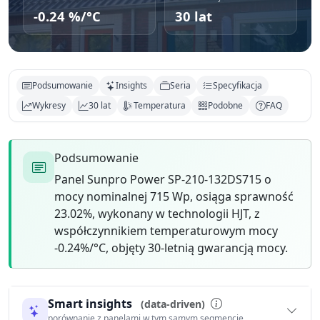
-0.24 %/°C
30 lat
Podsumowanie
Insights
Seria
Specyfikacja
Wykresy
30 lat
Temperatura
Podobne
FAQ
Podsumowanie
Panel Sunpro Power SP-210-132DS715 o
mocy nominalnej 715 Wp, osiąga sprawność
23.02%, wykonany w technologii HJT, z
współczynnikiem temperaturowym mocy
-0.24%/°C, objęty 30-letnią gwarancją mocy.
Smart insights
(data-driven)
porównanie z panelami w tym samym segmencie