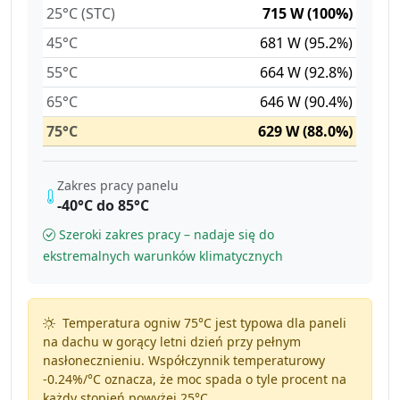
25°C (STC)
715 W (100%)
45°C
681 W (95.2%)
55°C
664 W (92.8%)
65°C
646 W (90.4%)
75°C
629 W (88.0%)
Zakres pracy panelu
-40°C do 85°C
Szeroki zakres pracy – nadaje się do
ekstremalnych warunków klimatycznych
Temperatura ogniw 75°C jest typowa dla paneli
na dachu w gorący letni dzień przy pełnym
nasłonecznieniu. Współczynnik temperaturowy
-0.24%/°C
oznacza, że moc spada o tyle procent na
każdy stopień powyżej 25°C.