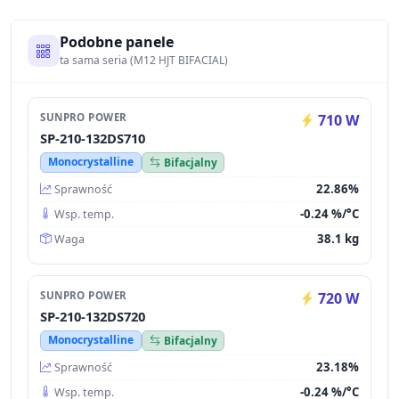
Podobne panele
ta sama seria (M12 HJT BIFACIAL)
SUNPRO POWER
710 W
SP-210-132DS710
Monocrystalline
Bifacjalny
22.86%
Sprawność
-0.24 %/°C
Wsp. temp.
38.1 kg
Waga
SUNPRO POWER
720 W
SP-210-132DS720
Monocrystalline
Bifacjalny
23.18%
Sprawność
-0.24 %/°C
Wsp. temp.