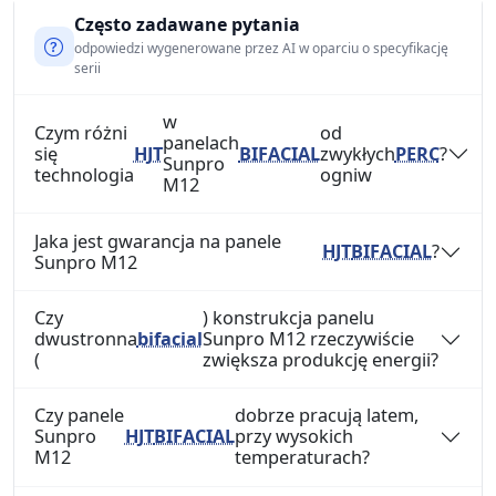
Często zadawane pytania
odpowiedzi wygenerowane przez AI w oparciu o specyfikację
serii
w
Czym różni
od
panelach
się
HJT
BIFACIAL
zwykłych
PERC
?
Sunpro
technologia
ogniw
M12
Jaka jest gwarancja na panele
HJT
BIFACIAL
?
Sunpro M12
Czy
) konstrukcja panelu
dwustronna
bifacial
Sunpro M12 rzeczywiście
(
zwiększa produkcję energii?
Czy panele
dobrze pracują latem,
Sunpro
HJT
BIFACIAL
przy wysokich
M12
temperaturach?