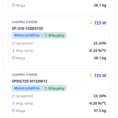
38.1 kg
Waga
SUNPRO POWER
725 W
SP-210-132DS725
Monocrystalline
Bifacjalny
23.34%
Sprawność
-0.24 %/°C
Wsp. temp.
38.1 kg
Waga
SUNPRO POWER
725 W
SPDG725-N132M12
Monocrystalline
Bifacjalny
23.34%
Sprawność
-0.30 %/°C
Wsp. temp.
37.5 kg
Waga