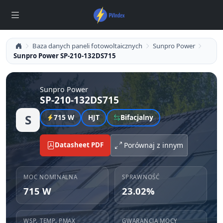
Baza danych paneli fotowoltaicznych
Sunpro Power
Sunpro Power SP-210-132DS715
Sunpro Power
SP-210-132DS715
S
715 W
HJT
Bifacjalny
Datasheet PDF
Porównaj z innym
MOC NOMINALNA
SPRAWNOŚĆ
715 W
23.02%
WSP. TEMP. PMAX
GWARANCJA MOCY