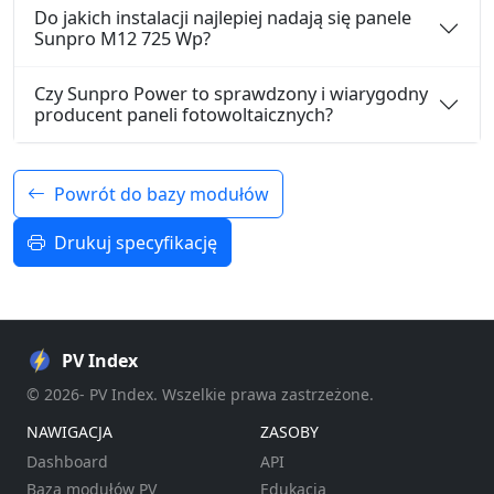
Do jakich instalacji najlepiej nadają się panele
Sunpro M12 725 Wp?
Czy Sunpro Power to sprawdzony i wiarygodny
producent paneli fotowoltaicznych?
Powrót do bazy modułów
Drukuj specyfikację
PV Index
© 2026- PV Index. Wszelkie prawa zastrzeżone.
NAWIGACJA
ZASOBY
Dashboard
API
Baza modułów PV
Edukacja