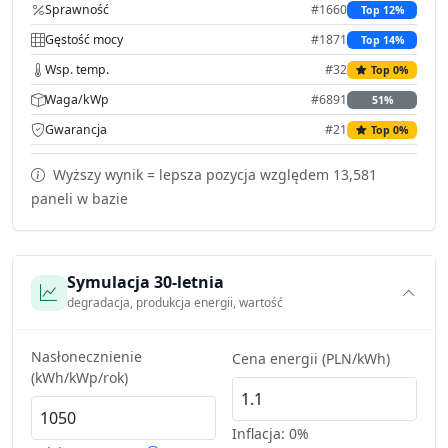
Sprawność
#1660
Top 12%
Gęstość mocy
#1871
Top 14%
Wsp. temp.
#32
Top 0%
Waga/kWp
#6891
51%
Gwarancja
#21
Top 0%
Wyższy wynik = lepsza pozycja względem 13,581
paneli w bazie
Symulacja 30-letnia
degradacja, produkcja energii, wartość
Nasłonecznienie
Cena energii (PLN/kWh)
(kWh/kWp/rok)
Inflacja:
0%