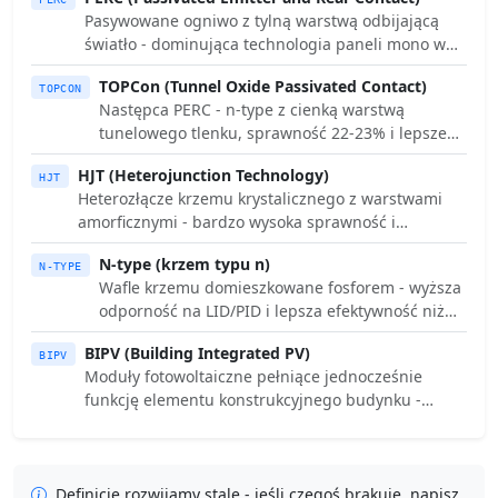
Pasywowane ogniwo z tylną warstwą odbijającą
światło - dominująca technologia paneli mono w
latach 2018-2023.
TOPCon (Tunnel Oxide Passivated Contact)
TOPCON
Następca PERC - n-type z cienką warstwą
tunelowego tlenku, sprawność 22-23% i lepsze
zachowanie w upale.
HJT (Heterojunction Technology)
HJT
Heterozłącze krzemu krystalicznego z warstwami
amorficznymi - bardzo wysoka sprawność i
najlepszy współczynnik temperaturowy.
N-type (krzem typu n)
N-TYPE
Wafle krzemu domieszkowane fosforem - wyższa
odporność na LID/PID i lepsza efektywność niż
klasyczny krzem p-type.
BIPV (Building Integrated PV)
BIPV
Moduły fotowoltaiczne pełniące jednocześnie
funkcję elementu konstrukcyjnego budynku -
dachówek, fasady, świetlika.
Definicje rozwijamy stale - jeśli czegoś brakuje, napisz