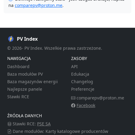
na
comparepv@proton.me
.
PV Index
© 2026- PV Index. Wszelkie prawa zastrzeżone.
NAWIGACJA
ZASOBY
Dashboard
API
Baza modułów PV
Edukacja
Baza magazynów energii
Changelog
Najlepsze panele
Preferencje
Stawki RCE
comparepv@proton.me
Facebook
ŹRÓDŁA DANYCH
Stawki RCE:
PSE SA
Dane modułów: Karty katalogowe producentów