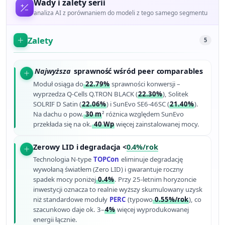
Wady i zalety serii
analiza AI z porównaniem do modeli z tego samego segmentu
Zalety
5
Najwyższa
sprawność wśród peer comparables
Moduł osiąga do
22.79%
sprawności konwersji –
wyprzedza Q-Cells Q.TRON BLACK (
22.30%
), Solitek
SOLRIF D Satin (
22.06%
) i SunEvo SE6-46SC (
21.40%
).
Na dachu o pow.
30 m
² różnica względem SunEvo
przekłada się na ok.
40 Wp
więcej zainstalowanej mocy.
Zerowy LID i degradacja <
0.4%/rok
Technologia N-type
TOPCon
eliminuje degradację
wywołaną światłem (Zero LID) i gwarantuje roczny
spadek mocy poniżej
0.4%
. Przy 25-letnim horyzoncie
inwestycji oznacza to realnie wyższy skumulowany uzysk
niż standardowe moduły
PERC
(typowo
0.55%/rok
), co
szacunkowo daje ok. 3–
4%
więcej wyprodukowanej
energii łącznie.