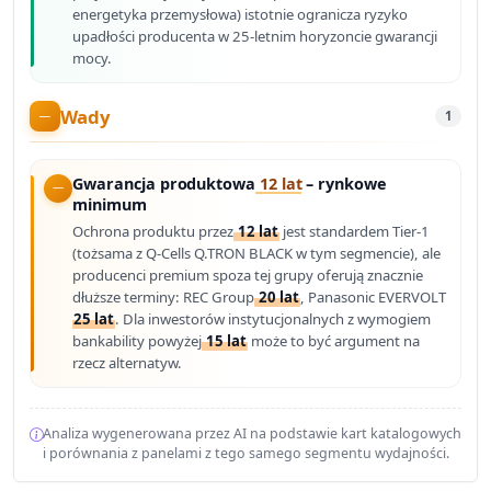
energetyka przemysłowa) istotnie ogranicza ryzyko
upadłości producenta w 25-letnim horyzoncie gwarancji
mocy.
Wady
1
Gwarancja produktowa
12 lat
– rynkowe
minimum
Ochrona produktu przez
12 lat
jest standardem Tier-1
(tożsama z Q-Cells Q.TRON BLACK w tym segmencie), ale
producenci premium spoza tej grupy oferują znacznie
dłuższe terminy: REC Group
20 lat
, Panasonic EVERVOLT
25 lat
. Dla inwestorów instytucjonalnych z wymogiem
bankability powyżej
15 lat
może to być argument na
rzecz alternatyw.
Analiza wygenerowana przez AI na podstawie kart katalogowych
i porównania z panelami z tego samego segmentu wydajności.