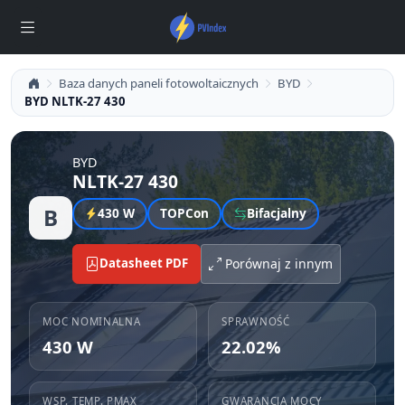
Baza danych paneli fotowoltaicznych
BYD
BYD NLTK-27 430
BYD
NLTK-27 430
B
430 W
TOPCon
Bifacjalny
Datasheet PDF
Porównaj z innym
MOC NOMINALNA
SPRAWNOŚĆ
430 W
22.02%
WSP. TEMP. PMAX
GWARANCJA MOCY