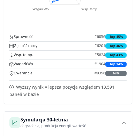
Sprawność
#6056
Top 45%
Gęstość mocy
#6201
Top 46%
Wsp. temp.
#5824
Top 43%
Waga/kWp
#1904
Top 14%
Gwarancja
#9398
69%
Wyższy wynik = lepsza pozycja względem 13,591
paneli w bazie
Symulacja 30-letnia
degradacja, produkcja energii, wartość