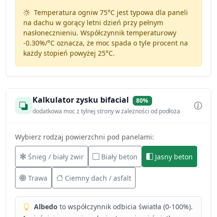
Temperatura ogniw 75°C jest typowa dla paneli
na dachu w gorący letni dzień przy pełnym
nasłonecznieniu. Współczynnik temperaturowy
-0.30%/°C
oznacza, że moc spada o tyle procent na
każdy stopień powyżej 25°C.
Kalkulator zysku bifacial
80%
dodatkowa moc z tylnej strony w zależności od podłoża
Wybierz rodzaj powierzchni pod panelami:
Śnieg / biały żwir
Biały beton
Jasny beton
Trawa
Ciemny dach / asfalt
Albedo
to współczynnik odbicia światła (0-100%).