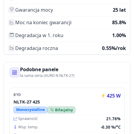
Gwarancja mocy
25 lat
Moc na koniec gwarancji
85.8%
Degradacja w 1. roku
1.00%
Degradacja roczna
0.55%/rok
Podobne panele
ta sama seria (AURO N NLTK-27)
BYD
425 W
NLTK-27 425
Monocrystalline
Bifacjalny
21.76%
Sprawność
-0.30 %/°C
Wsp. temp.