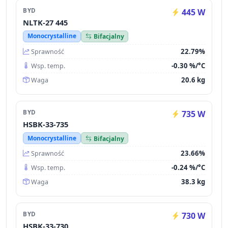
BYD
445 W
NLTK-27 445
Monocrystalline
Bifacjalny
22.79%
Sprawność
-0.30 %/°C
Wsp. temp.
20.6 kg
Waga
BYD
735 W
HSBK-33-735
Monocrystalline
Bifacjalny
23.66%
Sprawność
-0.24 %/°C
Wsp. temp.
38.3 kg
Waga
BYD
730 W
HSBK-33-730