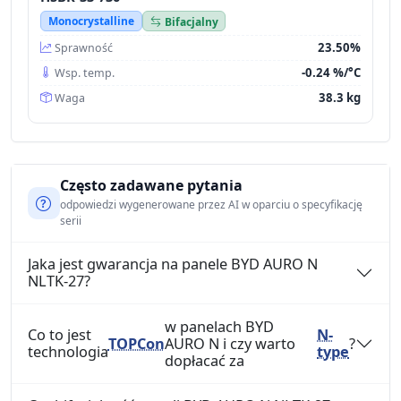
Monocrystalline
Bifacjalny
23.50%
Sprawność
-0.24 %/°C
Wsp. temp.
38.3 kg
Waga
Często zadawane pytania
odpowiedzi wygenerowane przez AI w oparciu o specyfikację
serii
Jaka jest gwarancja na panele BYD AURO N
NLTK-27?
w panelach BYD
Co to jest
N-
TOPCon
AURO N i czy warto
?
technologia
type
dopłacać za