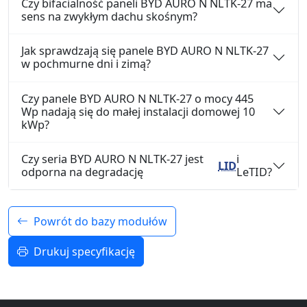
Czy bifacialność paneli BYD AURO N NLTK-27 ma
sens na zwykłym dachu skośnym?
Jak sprawdzają się panele BYD AURO N NLTK-27
w pochmurne dni i zimą?
Czy panele BYD AURO N NLTK-27 o mocy 445
Wp nadają się do małej instalacji domowej 10
kWp?
Czy seria BYD AURO N NLTK-27 jest
i
LID
odporna na degradację
LeTID?
Powrót do bazy modułów
Drukuj specyfikację