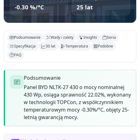
-0.30 %/°C
25 lat
Podsumowanie
Wady i zalety
Insights
Seria
Specyfikacja
30 lat
Temperatura
Podobne
FAQ
Podsumowanie
Panel BYD NLTK-27 430 o mocy nominalnej
430 Wp, osiąga sprawność 22.02%, wykonany
w technologii TOPCon, z współczynnikiem
temperaturowym mocy -0.30%/°C, objęty 25-
letnią gwarancją mocy.