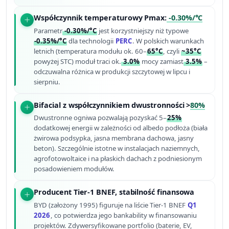
Współczynnik temperaturowy Pmax:
-0.30%/°C
Parametr
-0.30%/°C
jest korzystniejszy niż typowe
-0.35%/°C
dla technologii
PERC
. W polskich warunkach
letnich (temperatura modułu ok. 60–
65°C
, czyli
~35°C
powyżej STC) moduł traci ok.
3.0%
mocy zamiast
3.5%
–
odczuwalna różnica w produkcji szczytowej w lipcu i
sierpniu.
Bifacial z współczynnikiem dwustronności >
80%
Dwustronne ogniwa pozwalają pozyskać 5–
25%
dodatkowej energii w zależności od albedo podłoża (biała
żwirowa podsypka, jasna membrana dachowa, jasny
beton). Szczególnie istotne w instalacjach naziemnych,
agrofotowoltaice i na płaskich dachach z podniesionym
posadowieniem modułów.
Producent Tier-1 BNEF, stabilność finansowa
BYD (założony 1995) figuruje na liście Tier-1 BNEF
Q1
2026
, co potwierdza jego bankability w finansowaniu
projektów. Zdywersyfikowane portfolio (baterie, EV,