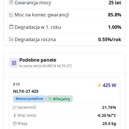
Gwarancja mocy
25 lat
Moc na koniec gwarancji
85.8%
Degradacja w 1. roku
1.00%
Degradacja roczna
0.55%/rok
Podobne panele
ta sama seria (AURO N NLTK-27)
BYD
425 W
NLTK-27 425
Monocrystalline
Bifacjalny
21.76%
Sprawność
-0.30 %/°C
Wsp. temp.
20.6 kg
Waga