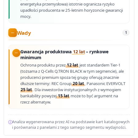
energetyka przemysłowa) istotnie ogranicza ryzyko
upadłości producenta w 25-letnim horyzoncie gwarancji
mocy.
Wady
1
Gwarancja produktowa
12 lat
– rynkowe
minimum
Ochrona produktu przez
12 lat
jest standardem Tier-1
(tożsama z Q-Cells Q.TRON BLACK w tym segmencie), ale
producenci premium spoza tej grupy oferują znacznie
dłuższe terminy: REC Group
20 lat
, Panasonic EVERVOLT
25 lat
. Dla inwestorów instytucjonalnych z wymogiem
bankability powyżej
15 lat
może to być argument na
rzecz alternatyw.
Analiza wygenerowana przez AI na podstawie kart katalogowych
i porównania z panelami z tego samego segmentu wydajności.