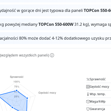
ydajność w gorące dni jest typowa dla paneli
TOPCon 550-
3 kg powyżej mediany
TOPCon 550-600W
31.2 kg), wymaga s
facjalności 80% może dodać 4-12% dodatkowego uzysku pr
(względem wszystkich paneli)
Sprawność
Gęstość mocy
Wsp. temp.
Waga/kWp
Gwarancja