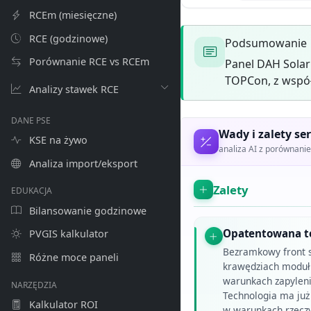
RCEm (miesięczne)
RCE (godzinowe)
Podsumowanie
Porównanie RCE vs RCEm
Panel DAH Sola
TOPCon, z współ
Analizy stawek RCE
DANE PSE
Wady i zalety ser
KSE na żywo
analiza AI z porównan
Analiza import/eksport
Zalety
EDUKACJA
Bilansowanie godzinowe
Opatentowana te
PVGIS kalkulator
Bezramkowy front s
Różne moce paneli
krawędziach modułu
warunkach zapylen
NARZĘDZIA
Technologia ma ju
Kalkulator ROI
w warunkach rzeczyw