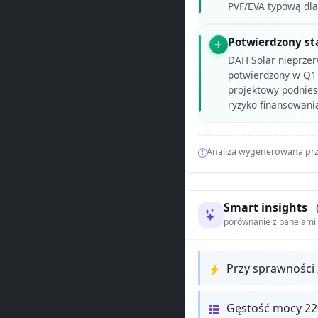
PVF/EVA typową dla
Potwierdzony st
DAH Solar nieprzer
potwierdzony w Q1
projektowy podnies
ryzyko finansowania
Analiza wygenerowana prz
Smart insights
porównanie z panelam
Przy sprawności
Gęstość mocy 22