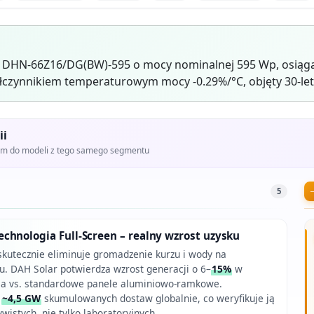
r DHN-66Z16/DG(BW)-595 o mocy nominalnej 595 Wp, osiąga
czynnikiem temperaturowym mocy -0.29%/°C, objęty 30-let
ii
iem do modeli z tego samego segmentu
5
chnologia Full-Screen – realny wzrost uzysku
kutecznie eliminuje gromadzenie kurzu i wody na
. DAH Solar potwierdza wzrost generacji o 6–
15%
w
ia vs. standardowe panele aluminiowo-ramkowe.
ż
~4,5 GW
skumulowanych dostaw globalnie, co weryfikuje ją
istych, nie tylko laboratoryjnych.