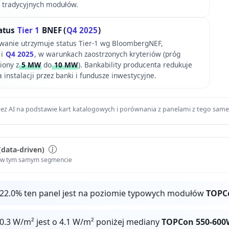
 tradycyjnych modułów.
atus
Tier 1
BNEF (
Q4 2025
)
wanie utrzymuje status Tier-1 wg BloombergNEF,
 i
Q4 2025
, w warunkach zaostrzonych kryteriów (próg
iony z
5 MW
do
10 MW
). Bankability producenta redukuje
 instalacji przez banki i fundusze inwestycyjne.
ez AI na podstawie kart katalogowych i porównania z panelami z tego sam
(data-driven)
i w tym samym segmencie
 22.0% ten panel jest na poziomie typowych modułów
TOPC
0.3 W/m² jest o 4.1 W/m² poniżej mediany
TOPCon 550-600