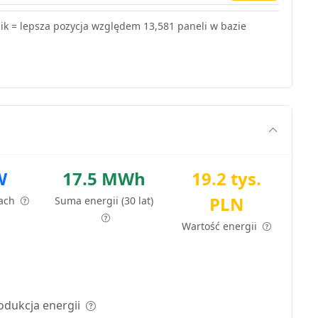
k = lepsza pozycja względem 13,581 paneli w bazie
W
17.5 MWh
19.2 tys.
PLN
tach
Suma energii (30 lat)
Wartość energii
odukcja energii