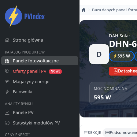
Baza danych paneli foto
DAH Solar
Strona główna
DHN-6
D
KATALOG PRODUKTÓW
595 W
Panele fotowoltaiczne
Oferty paneli PV
Datashee
NOWE
Magazyny energii
MOC NOMINALNA
Falowniki
595 W
ANALIZY RYNKU
Panele PV
Statystyki modułów PV
Podsumowani
SEKCJE
CENY ENERGII