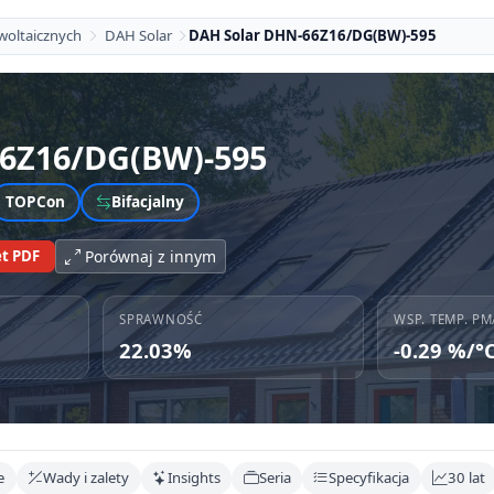
woltaicznych
DAH Solar
DAH Solar DHN-66Z16/DG(BW)-595
6Z16/DG(BW)-595
TOPCon
Bifacjalny
t PDF
Porównaj z innym
SPRAWNOŚĆ
WSP. TEMP. PM
22.03%
-0.29 %/°
e
Wady i zalety
Insights
Seria
Specyfikacja
30 lat