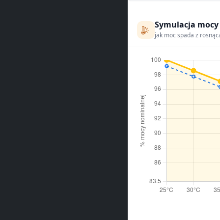
Symulacja mocy
jak moc spada z rosnąc