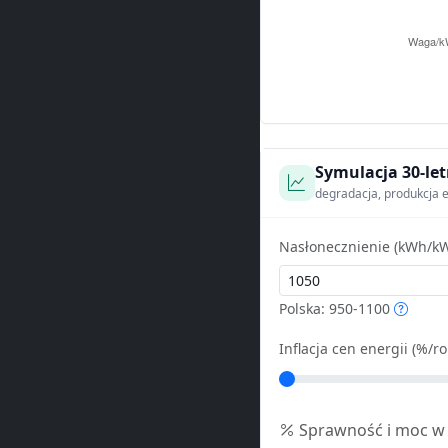
Symulacja 30-let
degradacja, produkcja e
Nasłonecznienie (kWh/kW
Polska: 950-1100
Inflacja cen energii (%/ro
Sprawność i moc w