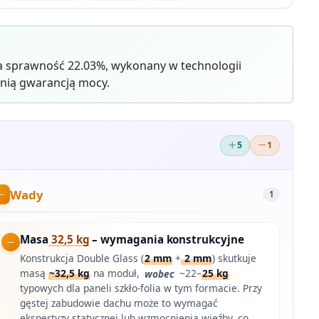
 sprawność 22.03%, wykonany w technologii
nią gwarancją mocy.
5
1
Wady
1
Masa
32,5 kg
– wymagania konstrukcyjne
Konstrukcja Double Glass (
2 mm
+
2 mm
) skutkuje
masą
~32,5 kg
na moduł,
wobec
~22–
25 kg
typowych dla paneli szkło-folia w tym formacie. Przy
gęstej zabudowie dachu może to wymagać
ekspertyzy statycznej lub wzmocnienia więźby, co