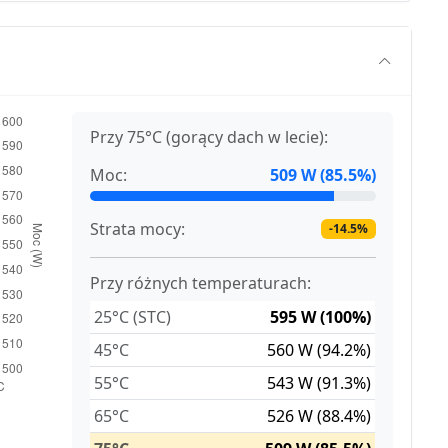
Przy 75°C (gorący dach w lecie):
Moc:
509 W (85.5%)
Strata mocy:
-14.5%
Przy różnych temperaturach:
25°C (STC)
595 W (100%)
45°C
560 W (94.2%)
55°C
543 W (91.3%)
65°C
526 W (88.4%)