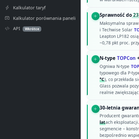
Kalkulator taryf
Sprawność do
23
Kalkulator porównania paneli
Maksymalna spraw
API
Wkrótce
i Techwise Solar
T
Leapton LP182 osią
~0,78 pkt proc. pr
N-type
TOPCon
+
Ogniwa N-type
TO
typowego dla P-ty
°C
), co przekłada 
Glass pozwala pozys
realnie zwiększając
30-letnia gwaran
Producent gwarant
lat
ach eksploatacj
segmencie – konstru
bezpośrednio wspie