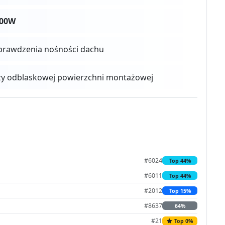
600W
prawdzenia nośności dachu
zy odblaskowej powierzchni montażowej
#6024
Top 44%
#6011
Top 44%
#2012
Top 15%
#8637
64%
#21
Top 0%