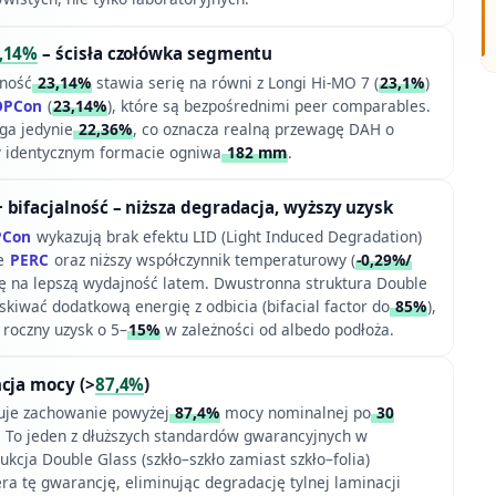
,14%
– ścisła czołówka segmentu
ność
23,14%
stawia serię na równi z Longi Hi-MO 7 (
23,1%
)
OPCon
(
23,14%
), które są bezpośrednimi peer comparables.
ga jedynie
22,36%
, co oznacza realną przewagę DAH o
zy identycznym formacie ogniwa
182 mm
.
 bifacjalność – niższa degradacja, wyższy uzysk
PCon
wykazują brak efektu LID (Light Induced Degradation)
pe
PERC
oraz niższy współczynnik temperaturowy (
-0,29%/
się na lepszą wydajność latem. Dwustronna struktura Double
kiwać dodatkową energię z odbicia (bifacial factor do
85%
),
 roczny uzysk o 5–
15%
w zależności od albedo podłoża.
cja mocy (>
87,4%
)
uje zachowanie powyżej
87,4%
mocy nominalnej po
30
i. To jeden z dłuższych standardów gwarancyjnych w
kcja Double Glass (szkło–szkło zamiast szkło–folia)
ra tę gwarancję, eliminując degradację tylnej laminacji