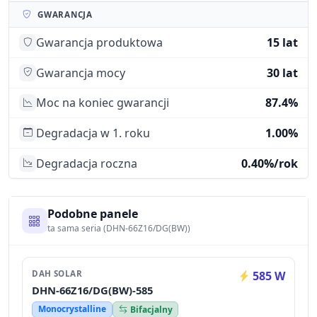
GWARANCJA
Gwarancja produktowa
15 lat
Gwarancja mocy
30 lat
Moc na koniec gwarancji
87.4%
Degradacja w 1. roku
1.00%
Degradacja roczna
0.40%/rok
Podobne panele
ta sama seria (DHN-66Z16/DG(BW))
DAH SOLAR
585 W
DHN-66Z16/DG(BW)-585
Monocrystalline
Bifacjalny