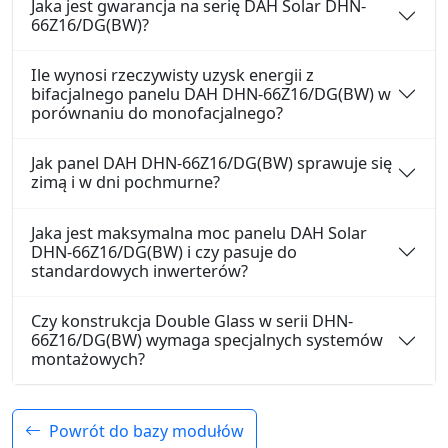
Jaka jest gwarancja na serię DAH Solar DHN-
66Z16/DG(BW)?
Ile wynosi rzeczywisty uzysk energii z
bifacjalnego panelu DAH DHN-66Z16/DG(BW) w
porównaniu do monofacjalnego?
Jak panel DAH DHN-66Z16/DG(BW) sprawuje się
zimą i w dni pochmurne?
Jaka jest maksymalna moc panelu DAH Solar
DHN-66Z16/DG(BW) i czy pasuje do
standardowych inwerterów?
Czy konstrukcja Double Glass w serii DHN-
66Z16/DG(BW) wymaga specjalnych systemów
montażowych?
Powrót do bazy modułów