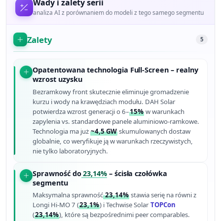
Wady i zalety serii
analiza AI z porównaniem do modeli z tego samego segmentu
Zalety
5
Opatentowana technologia Full-Screen – realny
wzrost uzysku
Bezramkowy front skutecznie eliminuje gromadzenie
kurzu i wody na krawędziach modułu. DAH Solar
potwierdza wzrost generacji o 6–
15%
w warunkach
zapylenia vs. standardowe panele aluminiowo-ramkowe.
Technologia ma już
~4,5 GW
skumulowanych dostaw
globalnie, co weryfikuje ją w warunkach rzeczywistych,
nie tylko laboratoryjnych.
Sprawność do
23,14%
– ścisła czołówka
segmentu
Maksymalna sprawność
23,14%
stawia serię na równi z
Longi Hi-MO 7 (
23,1%
) i Techwise Solar
TOPCon
(
23,14%
), które są bezpośrednimi peer comparables.