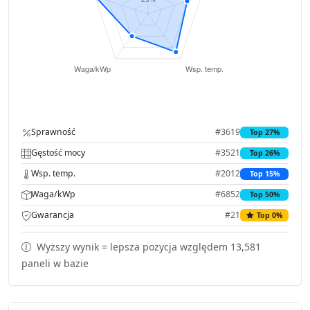
Sprawność
#3619
Top 27%
Gęstość mocy
#3521
Top 26%
Wsp. temp.
#2012
Top 15%
Waga/kWp
#6852
Top 50%
Gwarancja
#21
Top 0%
Wyższy wynik = lepsza pozycja względem 13,581
paneli w bazie