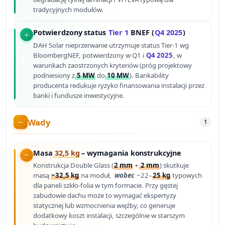
tradycyjnych modułów.
Potwierdzony status
Tier 1
BNEF (
Q4 2025
)
DAH Solar nieprzerwanie utrzymuje status Tier-1 wg
BloombergNEF, potwierdzony w Q1 i
Q4 2025
, w
warunkach zaostrzonych kryteriów (próg projektowy
podniesiony z
5 MW
do
10 MW
). Bankability
producenta redukuje ryzyko finansowania instalacji przez
banki i fundusze inwestycyjne.
Wady
1
Masa
32,5 kg
– wymagania konstrukcyjne
Konstrukcja Double Glass (
2 mm
+
2 mm
) skutkuje
masą
~32,5 kg
na moduł,
wobec
~22–
25 kg
typowych
dla paneli szkło-folia w tym formacie. Przy gęstej
zabudowie dachu może to wymagać ekspertyzy
statycznej lub wzmocnienia więźby, co generuje
dodatkowy koszt instalacji, szczególnie w starszym