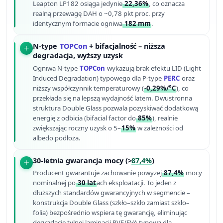
Leapton LP182 osiąga jedynie
22,36%
, co oznacza
realną przewagę DAH o ~0,78 pkt proc. przy
identycznym formacie ogniwa
182 mm
.
N-type
TOPCon
+ bifacjalność – niższa
degradacja, wyższy uzysk
Ogniwa N-type
TOPCon
wykazują brak efektu LID (Light
Induced Degradation) typowego dla P-type
PERC
oraz
niższy współczynnik temperaturowy (
-0,29%/°C
), co
przekłada się na lepszą wydajność latem. Dwustronna
struktura Double Glass pozwala pozyskiwać dodatkową
energię z odbicia (bifacial factor do
85%
), realnie
zwiększając roczny uzysk o 5–
15%
w zależności od
albedo podłoża.
30-letnia gwarancja mocy (>
87,4%
)
Producent gwarantuje zachowanie powyżej
87,4%
mocy
nominalnej po
30 lat
ach eksploatacji. To jeden z
dłuższych standardów gwarancyjnych w segmencie –
konstrukcja Double Glass (szkło–szkło zamiast szkło–
folia) bezpośrednio wspiera tę gwarancję, eliminując
degradację tylnej laminacji PVF/EVA typową dla