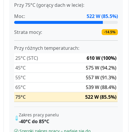
Przy 75°C (gorący dach w lecie):
Moc:
522 W (85.5%)
Strata mocy:
-14.5%
Przy różnych temperaturach:
25°C (STC)
610 W (100%)
45°C
575 W (94.2%)
55°C
557 W (91.3%)
65°C
539 W (88.4%)
75°C
522 W (85.5%)
Zakres pracy panelu
-40°C do 85°C
Szeroki zakres pracy – nadaje się do