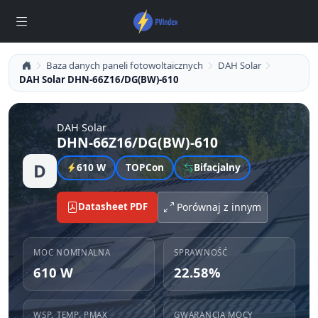
Baza danych paneli fotowoltaicznych
DAH Solar
DAH Solar DHN-66Z16/DG(BW)-610
DAH Solar
DHN-66Z16/DG(BW)-610
D
610 W
TOPCon
Bifacjalny
Datasheet PDF
Porównaj z innym
MOC NOMINALNA
SPRAWNOŚĆ
610 W
22.58%
WSP. TEMP. PMAX
GWARANCJA MOCY