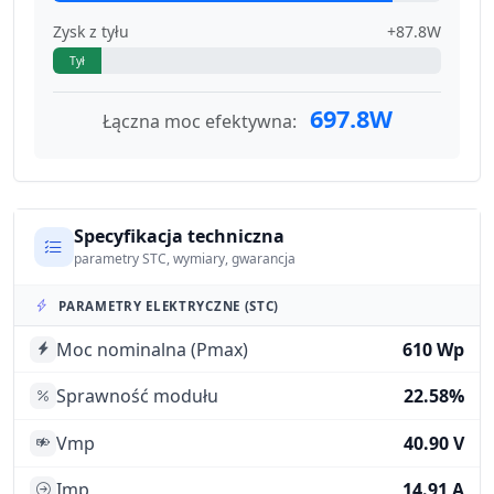
Zysk z tyłu
+87.8W
Tył
697.8W
Łączna moc efektywna:
Specyfikacja techniczna
parametry STC, wymiary, gwarancja
PARAMETRY ELEKTRYCZNE (STC)
Moc nominalna (Pmax)
610 Wp
Sprawność modułu
22.58%
Vmp
40.90 V
Imp
14.91 A