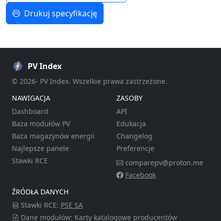
Drukuj specyfikację
PV Index
© 2026- PV Index. Wszelkie prawa zastrzeżone.
NAWIGACJA
ZASOBY
Dashboard
API
Baza modułów PV
Edukacja
Baza magazynów energii
Changelog
Najlepsze panele
Preferencje
Stawki RCE
comparepv@proton.me
Facebook
ŹRÓDŁA DANYCH
Stawki RCE:
PSE SA
Dane modułów: Karty katalogowe producentów