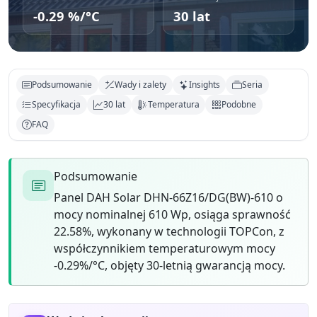
-0.29 %/°C
30 lat
Podsumowanie
Wady i zalety
Insights
Seria
Specyfikacja
30 lat
Temperatura
Podobne
FAQ
Podsumowanie
Panel DAH Solar DHN-66Z16/DG(BW)-610 o
mocy nominalnej 610 Wp, osiąga sprawność
22.58%, wykonany w technologii TOPCon, z
współczynnikiem temperaturowym mocy
-0.29%/°C, objęty 30-letnią gwarancją mocy.