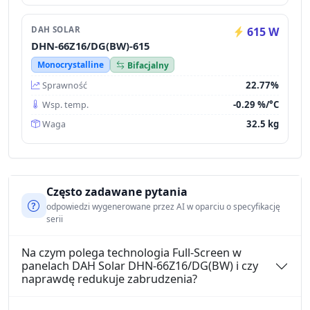
DAH SOLAR
615 W
DHN-66Z16/DG(BW)-615
Monocrystalline
Bifacjalny
22.77%
Sprawność
-0.29 %/°C
Wsp. temp.
32.5 kg
Waga
Często zadawane pytania
odpowiedzi wygenerowane przez AI w oparciu o specyfikację
serii
Na czym polega technologia Full-Screen w
panelach DAH Solar DHN-66Z16/DG(BW) i czy
naprawdę redukuje zabrudzenia?