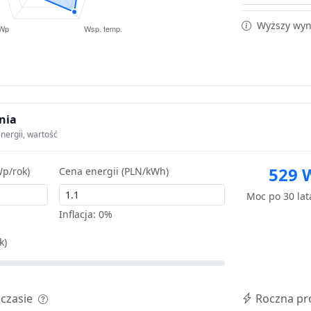
Wyższy wyni
nia
nergii, wartość
529 
p/rok)
Cena energii (PLN/kWh)
Moc po 30 la
Inflacja:
0%
k)
 czasie
Roczna pr