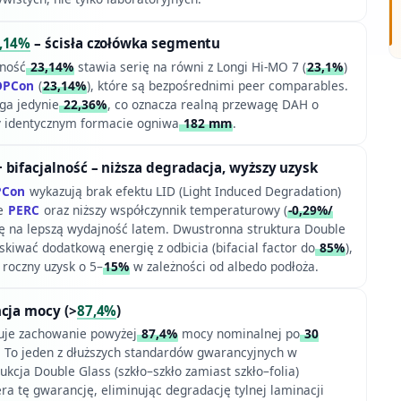
,14%
– ścisła czołówka segmentu
ność
23,14%
stawia serię na równi z Longi Hi-MO 7 (
23,1%
)
OPCon
(
23,14%
), które są bezpośrednimi peer comparables.
ga jedynie
22,36%
, co oznacza realną przewagę DAH o
zy identycznym formacie ogniwa
182 mm
.
 bifacjalność – niższa degradacja, wyższy uzysk
PCon
wykazują brak efektu LID (Light Induced Degradation)
pe
PERC
oraz niższy współczynnik temperaturowy (
-0,29%/
się na lepszą wydajność latem. Dwustronna struktura Double
kiwać dodatkową energię z odbicia (bifacial factor do
85%
),
 roczny uzysk o 5–
15%
w zależności od albedo podłoża.
cja mocy (>
87,4%
)
uje zachowanie powyżej
87,4%
mocy nominalnej po
30
i. To jeden z dłuższych standardów gwarancyjnych w
kcja Double Glass (szkło–szkło zamiast szkło–folia)
ra tę gwarancję, eliminując degradację tylnej laminacji