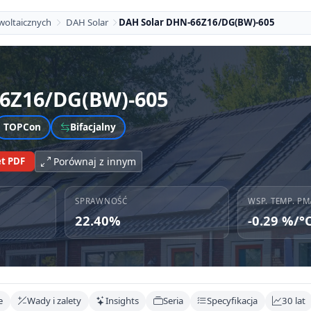
woltaicznych
DAH Solar
DAH Solar DHN-66Z16/DG(BW)-605
6Z16/DG(BW)-605
TOPCon
Bifacjalny
t PDF
Porównaj z innym
SPRAWNOŚĆ
WSP. TEMP. PM
22.40%
-0.29 %/°
e
Wady i zalety
Insights
Seria
Specyfikacja
30 lat