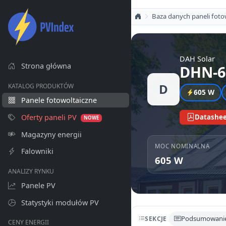
Baza danych paneli foto
DAH Solar
Strona główna
DHN-6
D
KATALOG PRODUKTÓW
605 W
Panele fotowoltaiczne
Oferty paneli PV
Datashee
NOWE
Magazyny energii
MOC NOMINALNA
Falowniki
605 W
ANALIZY RYNKU
Panele PV
Statystyki modułów PV
Podsumowani
SEKCJE
CENY ENERGII