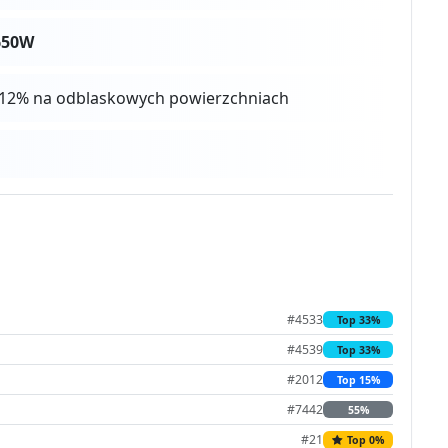
650W
 4-12% na odblaskowych powierzchniach
#4533
Top 33%
#4539
Top 33%
#2012
Top 15%
#7442
55%
#21
Top 0%