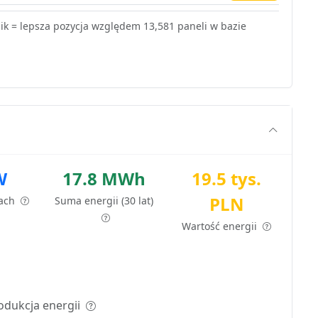
k = lepsza pozycja względem 13,581 paneli w bazie
W
17.8 MWh
19.5 tys.
PLN
tach
Suma energii (30 lat)
Wartość energii
odukcja energii