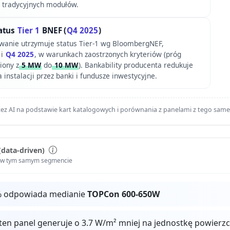
 tradycyjnych modułów.
atus
Tier 1
BNEF (
Q4 2025
)
wanie utrzymuje status Tier-1 wg BloombergNEF,
 i
Q4 2025
, w warunkach zaostrzonych kryteriów (próg
iony z
5 MW
do
10 MW
). Bankability producenta redukuje
 instalacji przez banki i fundusze inwestycyjne.
ez AI na podstawie kart katalogowych i porównania z panelami z tego sam
(data-driven)
i w tym samym segmencie
% odpowiada medianie
TOPCon 600-650W
ten panel generuje o 3.7 W/m² mniej na jednostkę powierz