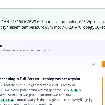
r DHN-66Z16/DG(BW)-605 o mocy nominalnej 605 Wp, osiąga
czynnikiem temperaturowym mocy -0.29%/°C, objęty 30-let
ii
iem do modeli z tego samego segmentu
5
chnologia Full-Screen – realny wzrost uzysku
kutecznie eliminuje gromadzenie kurzu i wody na
. DAH Solar potwierdza wzrost generacji o 6–
15%
w
ia vs. standardowe panele aluminiowo-ramkowe.
ż
~4,5 GW
skumulowanych dostaw globalnie, co weryfikuje ją
istych, nie tylko laboratoryjnych.