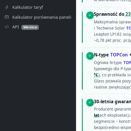
Kalkulator taryf
Sprawność do
23
Kalkulator porównania paneli
Maksymalna spraw
API
Wkrótce
i Techwise Solar
T
Leapton LP182 osią
~0,78 pkt proc. pr
N-type
TOPCon
+
Ogniwa N-type
TO
typowego dla P-ty
°C
), co przekłada 
Glass pozwala pozys
realnie zwiększając
30-letnia gwaran
Producent gwarant
lat
ach eksploatacj
segmencie – konstru
bezpośrednio wspie