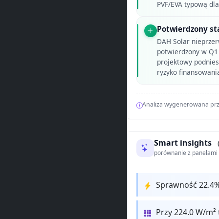
PVF/EVA typową dla
Potwierdzony st
DAH Solar nieprzer
potwierdzony w Q1
projektowy podnies
ryzyko finansowania
Analiza wygenerowana prz
Smart insights
porównanie z panelam
Sprawność 22.4
Przy 224.0 W/m² 