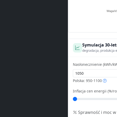
Symulacja 30-let
degradacja, produkcja e
Nasłonecznienie (kWh/kW
Polska: 950-1100
Inflacja cen energii (%/ro
Sprawność i moc w