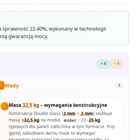
 sprawność 22.40%, wykonany w technologii
nią gwarancją mocy.
5
1
Wady
1
Masa
32,5 kg
– wymagania konstrukcyjne
Konstrukcja Double Glass (
2 mm
+
2 mm
) skutkuje
masą
~32,5 kg
na moduł,
wobec
~22–
25 kg
typowych dla paneli szkło-folia w tym formacie. Przy
gęstej zabudowie dachu może to wymagać
ekspertyzy statycznej lub wzmocnienia więźby, co