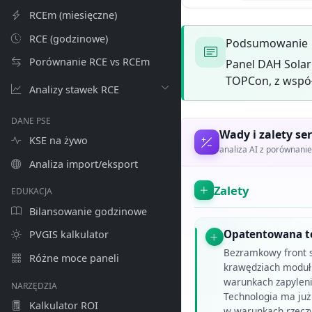
RCEm (miesięczne)
RCE (godzinowe)
Podsumowanie
Porównanie RCE vs RCEm
Panel DAH Sola
TOPCon, z współ
Analizy stawek RCE
DANE PSE
Wady i zalety ser
KSE na żywo
analiza AI z porównan
Analiza import/eksport
Zalety
EDUKACJA
Bilansowanie godzinowe
Opatentowana te
PVGIS kalkulator
Bezramkowy front s
Różne moce paneli
krawędziach modułu
warunkach zapylen
NARZĘDZIA
Technologia ma ju
Kalkulator ROI
w warunkach rzeczyw