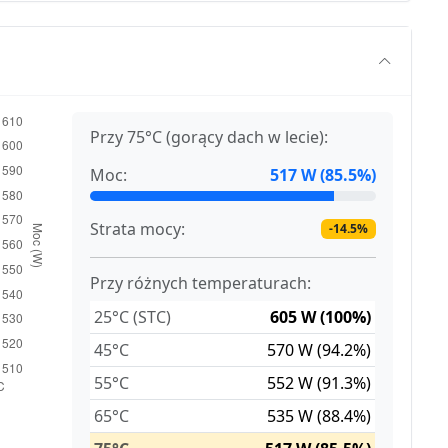
Przy 75°C (gorący dach w lecie):
Moc:
517 W (85.5%)
Strata mocy:
-14.5%
Przy różnych temperaturach:
25°C (STC)
605 W (100%)
45°C
570 W (94.2%)
55°C
552 W (91.3%)
65°C
535 W (88.4%)