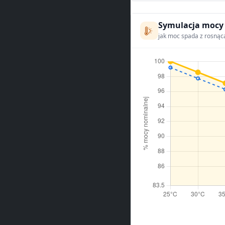
Symulacja mocy
jak moc spada z rosnąc