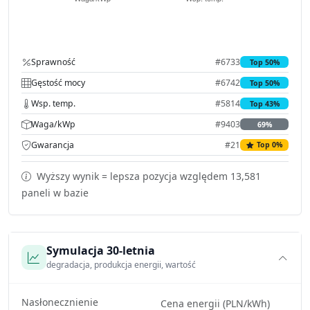
Sprawność
#6733
Top 50%
Gęstość mocy
#6742
Top 50%
Wsp. temp.
#5814
Top 43%
Waga/kWp
#9403
69%
Gwarancja
#21
Top 0%
Wyższy wynik = lepsza pozycja względem 13,581
paneli w bazie
Symulacja 30-letnia
degradacja, produkcja energii, wartość
Nasłonecznienie
Cena energii (PLN/kWh)