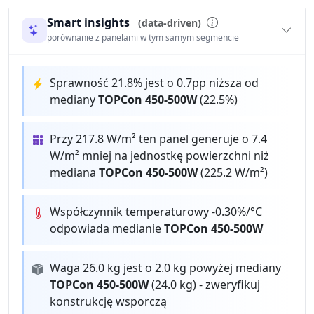
Smart insights
(data-driven)
porównanie z panelami w tym samym segmencie
Sprawność 21.8% jest o 0.7pp niższa od
mediany
TOPCon 450-500W
(22.5%)
Przy 217.8 W/m² ten panel generuje o 7.4
W/m² mniej na jednostkę powierzchni niż
mediana
TOPCon 450-500W
(225.2 W/m²)
Współczynnik temperaturowy -0.30%/°C
odpowiada medianie
TOPCon 450-500W
Waga 26.0 kg jest o 2.0 kg powyżej mediany
TOPCon 450-500W
(24.0 kg) - zweryfikuj
konstrukcję wsporczą