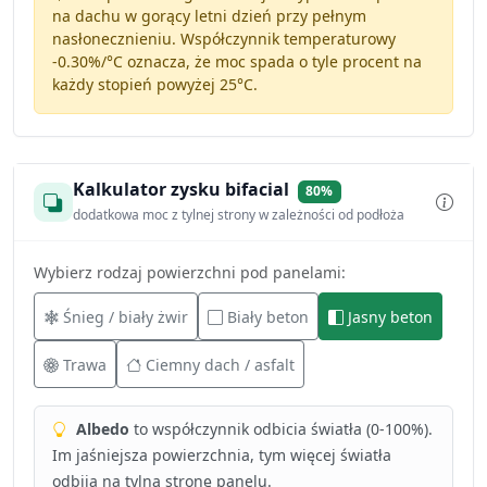
na dachu w gorący letni dzień przy pełnym
nasłonecznieniu. Współczynnik temperaturowy
-0.30%/°C
oznacza, że moc spada o tyle procent na
każdy stopień powyżej 25°C.
Kalkulator zysku bifacial
80%
dodatkowa moc z tylnej strony w zależności od podłoża
Wybierz rodzaj powierzchni pod panelami:
Śnieg / biały żwir
Biały beton
Jasny beton
Trawa
Ciemny dach / asfalt
Albedo
to współczynnik odbicia światła (0-100%).
Im jaśniejsza powierzchnia, tym więcej światła
odbija na tylną stronę panelu.