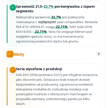
Sprawność 21,5–
22,7%
porównywalna z topem
segmentu
Maksymalna sprawność
22,7%
jest praktycznie
równoważna z
najlepszymi
peer comparables: Renesola
RS4-470~490NX-E1 osiąga
22,71%
, DAH Solar DHN-
60X16/DG –
22,71%
. Seria nie ustępuje liderom pod
względem gęstości mocy, co ma znaczenie przy
ograniczonej powierzchni dachu lub gruntu.
Wady
3
Seria wycofana z produkcji
DAS-DH120NA (premiera 2022) jest oficjalnie oznaczona
jako discontinued. Oznacza to brak nowych dostaw
bezpośrednio od producenta, ograniczoną możliwość
dokupienia modułów do rozbudowy instalacji oraz
potencjalne trudności z identycznym matchingiem w
przypadku wymiany uszkodzonego panelu po kilku
latach.