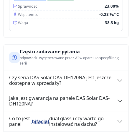
23.00%
Sprawność
-0.28 %/°C
Wsp. temp.
38.3 kg
Waga
Często zadawane pytania
odpowiedzi wygenerowane przez AI w oparciu o specyfikację
serii
Czy seria DAS Solar DAS-DH120NA jest jeszcze
dostępna w sprzedaży?
Jaka jest gwarancja na panele DAS Solar DAS-
DH120NA?
Co to jest
dual glass i czy warto go
bifacial
panel
instalować na dachu?