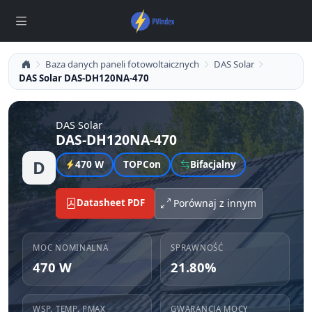
Baza danych paneli fotowoltaicznych
DAS Solar
DAS Solar DAS-DH120NA-470
DAS Solar
DAS-DH120NA-470
D
470 W
TOPCon
Bifacjalny
Datasheet PDF
Porównaj z innym
MOC NOMINALNA
SPRAWNOŚĆ
470 W
21.80%
WSP. TEMP. PMAX
GWARANCJA MOCY