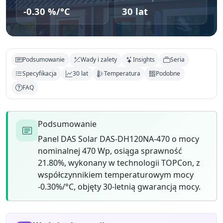
-0.30 %/°C
30 lat
Podsumowanie
Wady i zalety
Insights
Seria
Specyfikacja
30 lat
Temperatura
Podobne
FAQ
Podsumowanie
Panel DAS Solar DAS-DH120NA-470 o mocy
nominalnej 470 Wp, osiąga sprawność
21.80%, wykonany w technologii TOPCon, z
współczynnikiem temperaturowym mocy
-0.30%/°C, objęty 30-letnią gwarancją mocy.