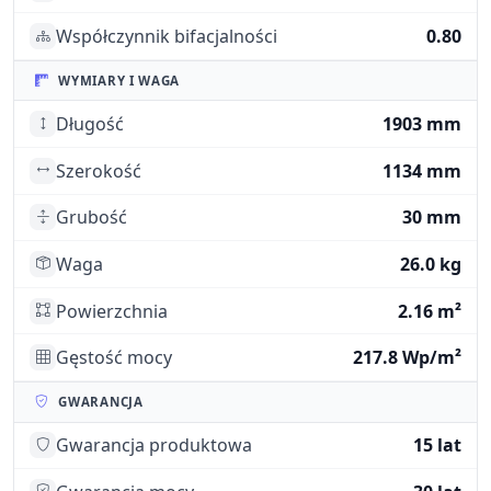
Współczynnik bifacjalności
0.80
WYMIARY I WAGA
Długość
1903 mm
Szerokość
1134 mm
Grubość
30 mm
Waga
26.0 kg
Powierzchnia
2.16 m²
Gęstość mocy
217.8 Wp/m²
GWARANCJA
Gwarancja produktowa
15 lat