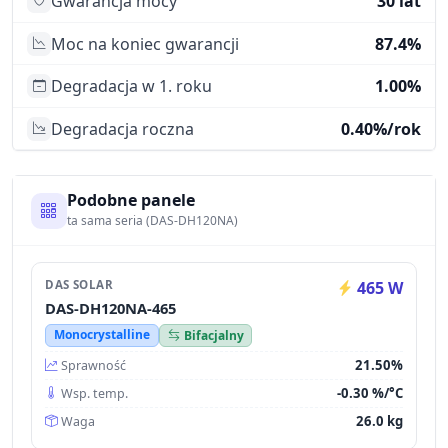
Gwarancja mocy
30 lat
Moc na koniec gwarancji
87.4%
Degradacja w 1. roku
1.00%
Degradacja roczna
0.40%/rok
Podobne panele
ta sama seria (DAS-DH120NA)
DAS SOLAR
465 W
DAS-DH120NA-465
Monocrystalline
Bifacjalny
21.50%
Sprawność
-0.30 %/°C
Wsp. temp.
26.0 kg
Waga