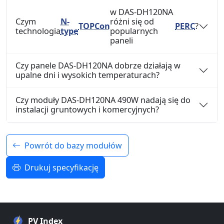
w DAS-DH120NA
Czym
N-
różni się od
TOPCon
PERC
?
technologia
type
popularnych
paneli
Czy panele DAS-DH120NA dobrze działają w
upalne dni i wysokich temperaturach?
Czy moduły DAS-DH120NA 490W nadają się do
instalacji gruntowych i komercyjnych?
Powrót do bazy modułów
Drukuj specyfikację
PV Index