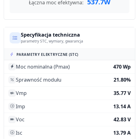
537.7W
Łączna moc efektywna:
Specyfikacja techniczna
parametry STC, wymiary, gwarancja
PARAMETRY ELEKTRYCZNE (STC)
Moc nominalna (Pmax)
470 Wp
Sprawność modułu
21.80%
Vmp
35.77 V
Imp
13.14 A
Voc
42.83 V
Isc
13.79 A