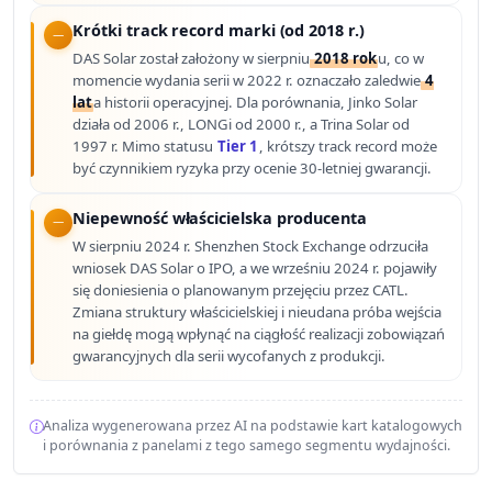
Krótki track record marki (od 2018 r.)
DAS Solar został założony w sierpniu
2018 rok
u, co w
momencie wydania serii w 2022 r. oznaczało zaledwie
4
lat
a historii operacyjnej. Dla porównania, Jinko Solar
działa od 2006 r., LONGi od 2000 r., a Trina Solar od
1997 r. Mimo statusu
Tier 1
, krótszy track record może
być czynnikiem ryzyka przy ocenie 30-letniej gwarancji.
Niepewność właścicielska producenta
W sierpniu 2024 r. Shenzhen Stock Exchange odrzuciła
wniosek DAS Solar o IPO, a we wrześniu 2024 r. pojawiły
się doniesienia o planowanym przejęciu przez CATL.
Zmiana struktury właścicielskiej i nieudana próba wejścia
na giełdę mogą wpłynąć na ciągłość realizacji zobowiązań
gwarancyjnych dla serii wycofanych z produkcji.
Analiza wygenerowana przez AI na podstawie kart katalogowych
i porównania z panelami z tego samego segmentu wydajności.