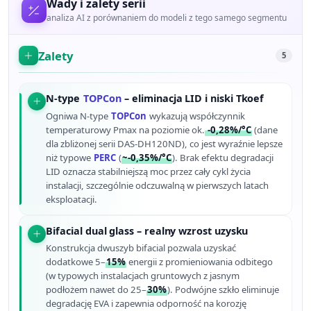
Wady i zalety serii
analiza AI z porównaniem do modeli z tego samego segmentu
Zalety
5
N-type
TOPCon
– eliminacja LID i niski Tkoef
Ogniwa N-type
TOPCon
wykazują współczynnik
temperaturowy Pmax na poziomie ok.
-0,28%/°C
(dane
dla zbliżonej serii DAS-DH120ND), co jest wyraźnie lepsze
niż typowe
PERC
(
~-0,35%/°C
). Brak efektu degradacji
LID oznacza stabilniejszą moc przez cały cykl życia
instalacji, szczególnie odczuwalną w pierwszych latach
eksploatacji.
Bifacial dual glass – realny wzrost uzysku
Konstrukcja dwuszyb bifacial pozwala uzyskać
dodatkowe 5–
15%
energii z promieniowania odbitego
(w typowych instalacjach gruntowych z jasnym
podłożem nawet do 25–
30%
). Podwójne szkło eliminuje
degradację EVA i zapewnia odporność na korozję