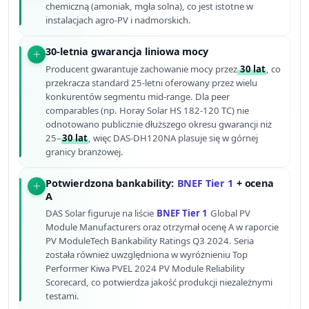
chemiczną (amoniak, mgła solna), co jest istotne w
instalacjach agro-PV i nadmorskich.
30-letnia gwarancja liniowa mocy
Producent gwarantuje zachowanie mocy przez
30 lat
, co
przekracza standard 25-letni oferowany przez wielu
konkurentów segmentu mid-range. Dla peer
comparables (np. Horay Solar HS 182-120 TC) nie
odnotowano publicznie dłuższego okresu gwarancji niż
25–
30 lat
, więc DAS-DH120NA plasuje się w górnej
granicy branżowej.
Potwierdzona bankability:
BNEF Tier 1
+ ocena
A
DAS Solar figuruje na liście
BNEF Tier 1
Global PV
Module Manufacturers oraz otrzymał ocenę A w raporcie
PV ModuleTech Bankability Ratings Q3 2024. Seria
została również uwzględniona w wyróżnieniu Top
Performer Kiwa PVEL 2024 PV Module Reliability
Scorecard, co potwierdza jakość produkcji niezależnymi
testami.