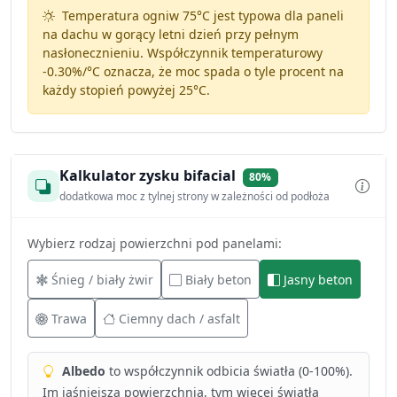
Temperatura ogniw 75°C jest typowa dla paneli
na dachu w gorący letni dzień przy pełnym
nasłonecznieniu. Współczynnik temperaturowy
-0.30%/°C
oznacza, że moc spada o tyle procent na
każdy stopień powyżej 25°C.
Kalkulator zysku bifacial
80%
dodatkowa moc z tylnej strony w zależności od podłoża
Wybierz rodzaj powierzchni pod panelami:
Śnieg / biały żwir
Biały beton
Jasny beton
Trawa
Ciemny dach / asfalt
Albedo
to współczynnik odbicia światła (0-100%).
Im jaśniejsza powierzchnia, tym więcej światła