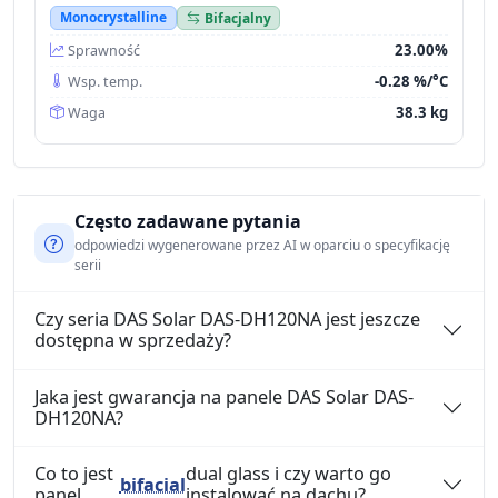
Monocrystalline
Bifacjalny
23.00%
Sprawność
-0.28 %/°C
Wsp. temp.
38.3 kg
Waga
Często zadawane pytania
odpowiedzi wygenerowane przez AI w oparciu o specyfikację
serii
Czy seria DAS Solar DAS-DH120NA jest jeszcze
dostępna w sprzedaży?
Jaka jest gwarancja na panele DAS Solar DAS-
DH120NA?
Co to jest
dual glass i czy warto go
bifacial
panel
instalować na dachu?