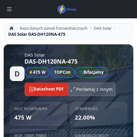
Baza danych paneli fotowoltaicznych
DAS Solar
DAS Solar DAS-DH120NA-475
DAS Solar
DAS-DH120NA-475
D
475 W
TOPCon
Bifacjalny
Datasheet PDF
Porównaj z innym
MOC NOMINALNA
SPRAWNOŚĆ
475 W
22.00%
WSP. TEMP. PMAX
GWARANCJA MOCY