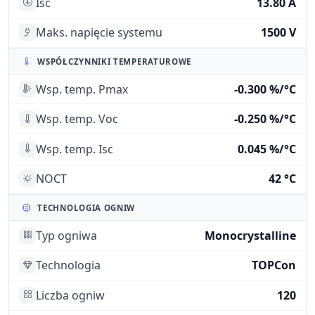
Isc
13.80 A
Maks. napięcie systemu
1500 V
WSPÓŁCZYNNIKI TEMPERATUROWE
Wsp. temp. Pmax
-0.300 %/°C
Wsp. temp. Voc
-0.250 %/°C
Wsp. temp. Isc
0.045 %/°C
NOCT
42 °C
TECHNOLOGIA OGNIW
Typ ogniwa
Monocrystalline
Technologia
TOPCon
Liczba ogniw
120