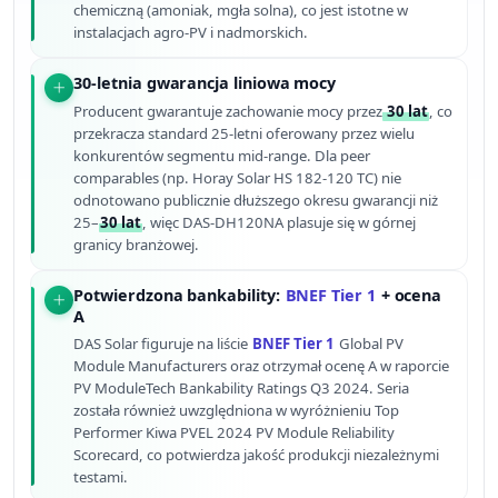
chemiczną (amoniak, mgła solna), co jest istotne w
instalacjach agro-PV i nadmorskich.
30-letnia gwarancja liniowa mocy
Producent gwarantuje zachowanie mocy przez
30 lat
, co
przekracza standard 25-letni oferowany przez wielu
konkurentów segmentu mid-range. Dla peer
comparables (np. Horay Solar HS 182-120 TC) nie
odnotowano publicznie dłuższego okresu gwarancji niż
25–
30 lat
, więc DAS-DH120NA plasuje się w górnej
granicy branżowej.
Potwierdzona bankability:
BNEF Tier 1
+ ocena
A
DAS Solar figuruje na liście
BNEF Tier 1
Global PV
Module Manufacturers oraz otrzymał ocenę A w raporcie
PV ModuleTech Bankability Ratings Q3 2024. Seria
została również uwzględniona w wyróżnieniu Top
Performer Kiwa PVEL 2024 PV Module Reliability
Scorecard, co potwierdza jakość produkcji niezależnymi
testami.