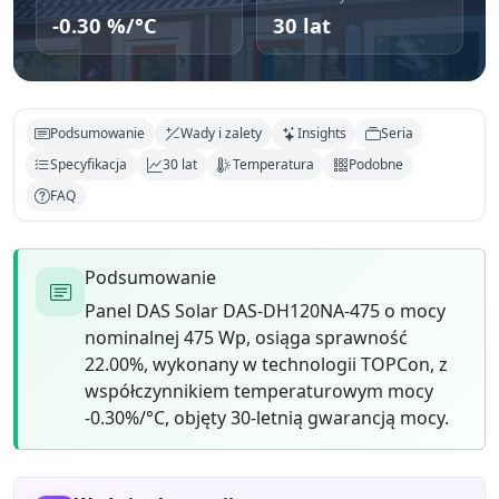
-0.30 %/°C
30 lat
Podsumowanie
Wady i zalety
Insights
Seria
Specyfikacja
30 lat
Temperatura
Podobne
FAQ
Podsumowanie
Panel DAS Solar DAS-DH120NA-475 o mocy
nominalnej 475 Wp, osiąga sprawność
22.00%, wykonany w technologii TOPCon, z
współczynnikiem temperaturowym mocy
-0.30%/°C, objęty 30-letnią gwarancją mocy.