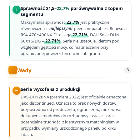
Sprawność 21,5–
22,7%
porównywalna z topem
segmentu
Maksymalna sprawność
22,7%
jest praktycznie
równoważna z
najlepszymi
peer comparables: Renesola
RS4-470~490NX-E1 osiąga
22,71%
, DAH Solar DHN-
60X16/DG –
22,71%
. Seria nie ustępuje liderom pod
względem gęstości mocy, co ma znaczenie przy
ograniczonej powierzchni dachu lub gruntu.
Wady
3
Seria wycofana z produkcji
DAS-DH120NA (premiera 2022) jest oficjalnie oznaczona
jako discontinued. Oznacza to brak nowych dostaw
bezpośrednio od producenta, ograniczoną możliwość
dokupienia modułów do rozbudowy instalacji oraz
potencjalne trudności z identycznym matchingiem w
przypadku wymiany uszkodzonego panelu po kilku
latach.