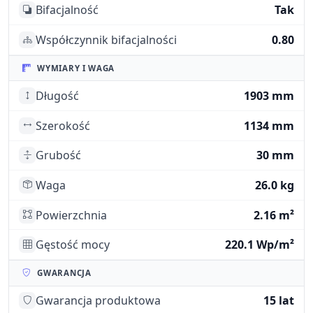
Bifacjalność
Tak
Współczynnik bifacjalności
0.80
WYMIARY I WAGA
Długość
1903 mm
Szerokość
1134 mm
Grubość
30 mm
Waga
26.0 kg
Powierzchnia
2.16 m²
Gęstość mocy
220.1 Wp/m²
GWARANCJA
Gwarancja produktowa
15 lat