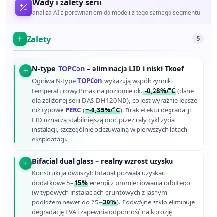
Wady i zalety serii
analiza AI z porównaniem do modeli z tego samego segmentu
Zalety
5
N-type
TOPCon
– eliminacja LID i niski Tkoef
Ogniwa N-type
TOPCon
wykazują współczynnik
temperaturowy Pmax na poziomie ok.
-0,28%/°C
(dane
dla zbliżonej serii DAS-DH120ND), co jest wyraźnie lepsze
niż typowe
PERC
(
~-0,35%/°C
). Brak efektu degradacji
LID oznacza stabilniejszą moc przez cały cykl życia
instalacji, szczególnie odczuwalną w pierwszych latach
eksploatacji.
Bifacial dual glass – realny wzrost uzysku
Konstrukcja dwuszyb bifacial pozwala uzyskać
dodatkowe 5–
15%
energii z promieniowania odbitego
(w typowych instalacjach gruntowych z jasnym
podłożem nawet do 25–
30%
). Podwójne szkło eliminuje
degradację EVA i zapewnia odporność na korozję