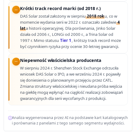
Krótki track record marki (od 2018 r.)
DAS Solar został założony w sierpniu
2018 rok
u, co w
momencie wydania serii w 2022 r. oznaczało zaledwie
4
lat
a historii operacyjnej. Dla porównania, Jinko Solar
działa od 2006 r., LONGi od 2000 r., a Trina Solar od
1997 r. Mimo statusu
Tier 1
, krótszy track record może
być czynnikiem ryzyka przy ocenie 30-letniej gwarancji.
Niepewność właścicielska producenta
W sierpniu 2024 r. Shenzhen Stock Exchange odrzuciła
wniosek DAS Solar o IPO, a we wrześniu 2024 r. pojawiły
się doniesienia o planowanym przejęciu przez CATL.
Zmiana struktury właścicielskiej i nieudana próba wejścia
na giełdę mogą wpłynąć na ciągłość realizacji zobowiązań
gwarancyjnych dla serii wycofanych z produkcji.
Analiza wygenerowana przez AI na podstawie kart katalogowych
i porównania z panelami z tego samego segmentu wydajności.