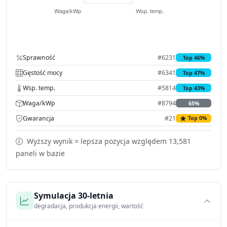
Sprawność
#6231
Top 46%
Gęstość mocy
#6341
Top 47%
Wsp. temp.
#5814
Top 43%
Waga/kWp
#8794
65%
Gwarancja
#21
Top 0%
Wyższy wynik = lepsza pozycja względem 13,581
paneli w bazie
Symulacja 30-letnia
degradacja, produkcja energii, wartość