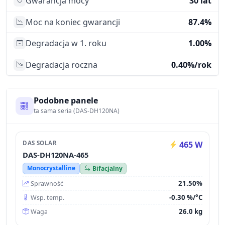
Gwarancja mocy
30 lat
Moc na koniec gwarancji
87.4%
Degradacja w 1. roku
1.00%
Degradacja roczna
0.40%/rok
Podobne panele
ta sama seria (DAS-DH120NA)
DAS SOLAR
465 W
DAS-DH120NA-465
Monocrystalline
Bifacjalny
21.50%
Sprawność
-0.30 %/°C
Wsp. temp.
26.0 kg
Waga