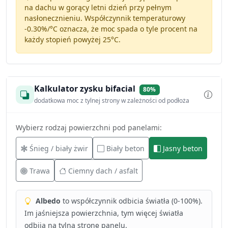
na dachu w gorący letni dzień przy pełnym
nasłonecznieniu. Współczynnik temperaturowy
-0.30%/°C
oznacza, że moc spada o tyle procent na
każdy stopień powyżej 25°C.
Kalkulator zysku bifacial
80%
dodatkowa moc z tylnej strony w zależności od podłoża
Wybierz rodzaj powierzchni pod panelami:
Śnieg / biały żwir
Biały beton
Jasny beton
Trawa
Ciemny dach / asfalt
Albedo
to współczynnik odbicia światła (0-100%).
Im jaśniejsza powierzchnia, tym więcej światła
odbija na tylną stronę panelu.