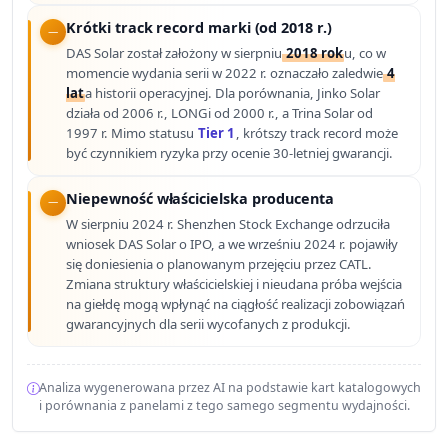
Krótki track record marki (od 2018 r.)
DAS Solar został założony w sierpniu
2018 rok
u, co w
momencie wydania serii w 2022 r. oznaczało zaledwie
4
lat
a historii operacyjnej. Dla porównania, Jinko Solar
działa od 2006 r., LONGi od 2000 r., a Trina Solar od
1997 r. Mimo statusu
Tier 1
, krótszy track record może
być czynnikiem ryzyka przy ocenie 30-letniej gwarancji.
Niepewność właścicielska producenta
W sierpniu 2024 r. Shenzhen Stock Exchange odrzuciła
wniosek DAS Solar o IPO, a we wrześniu 2024 r. pojawiły
się doniesienia o planowanym przejęciu przez CATL.
Zmiana struktury właścicielskiej i nieudana próba wejścia
na giełdę mogą wpłynąć na ciągłość realizacji zobowiązań
gwarancyjnych dla serii wycofanych z produkcji.
Analiza wygenerowana przez AI na podstawie kart katalogowych
i porównania z panelami z tego samego segmentu wydajności.