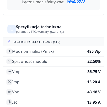
554.8W
Łączna moc efektywna:
Specyfikacja techniczna
parametry STC, wymiary, gwarancja
PARAMETRY ELEKTRYCZNE (STC)
Moc nominalna (Pmax)
485 Wp
Sprawność modułu
22.50%
Vmp
36.75 V
Imp
13.20 A
Voc
43.18 V
Isc
13.95 A