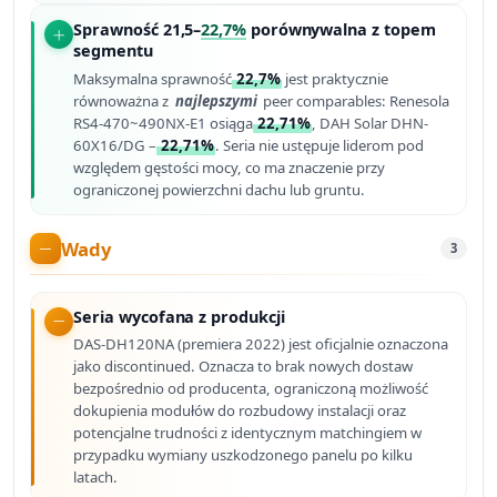
Sprawność 21,5–
22,7%
porównywalna z topem
segmentu
Maksymalna sprawność
22,7%
jest praktycznie
równoważna z
najlepszymi
peer comparables: Renesola
RS4-470~490NX-E1 osiąga
22,71%
, DAH Solar DHN-
60X16/DG –
22,71%
. Seria nie ustępuje liderom pod
względem gęstości mocy, co ma znaczenie przy
ograniczonej powierzchni dachu lub gruntu.
Wady
3
Seria wycofana z produkcji
DAS-DH120NA (premiera 2022) jest oficjalnie oznaczona
jako discontinued. Oznacza to brak nowych dostaw
bezpośrednio od producenta, ograniczoną możliwość
dokupienia modułów do rozbudowy instalacji oraz
potencjalne trudności z identycznym matchingiem w
przypadku wymiany uszkodzonego panelu po kilku
latach.