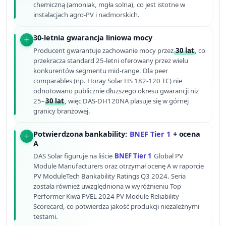
chemiczną (amoniak, mgła solna), co jest istotne w
instalacjach agro-PV i nadmorskich.
30-letnia gwarancja liniowa mocy
Producent gwarantuje zachowanie mocy przez
30 lat
, co
przekracza standard 25-letni oferowany przez wielu
konkurentów segmentu mid-range. Dla peer
comparables (np. Horay Solar HS 182-120 TC) nie
odnotowano publicznie dłuższego okresu gwarancji niż
25–
30 lat
, więc DAS-DH120NA plasuje się w górnej
granicy branżowej.
Potwierdzona bankability:
BNEF Tier 1
+ ocena
A
DAS Solar figuruje na liście
BNEF Tier 1
Global PV
Module Manufacturers oraz otrzymał ocenę A w raporcie
PV ModuleTech Bankability Ratings Q3 2024. Seria
została również uwzględniona w wyróżnieniu Top
Performer Kiwa PVEL 2024 PV Module Reliability
Scorecard, co potwierdza jakość produkcji niezależnymi
testami.