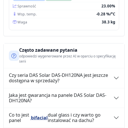
23.00%
Sprawność
-0.28 %/°C
Wsp. temp.
38.3 kg
Waga
Często zadawane pytania
odpowiedzi wygenerowane przez AI w oparciu o specyfikację
serii
Czy seria DAS Solar DAS-DH120NA jest jeszcze
dostępna w sprzedaży?
Jaka jest gwarancja na panele DAS Solar DAS-
DH120NA?
Co to jest
dual glass i czy warto go
bifacial
panel
instalować na dachu?