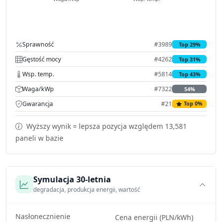
Sprawność
#3989
Top 29%
Gęstość mocy
#4262
Top 31%
Wsp. temp.
#5814
Top 43%
Waga/kWp
#7322
54%
Gwarancja
#21
Top 0%
Wyższy wynik = lepsza pozycja względem 13,581
paneli w bazie
Symulacja 30-letnia
degradacja, produkcja energii, wartość
Nasłonecznienie
Cena energii (PLN/kWh)