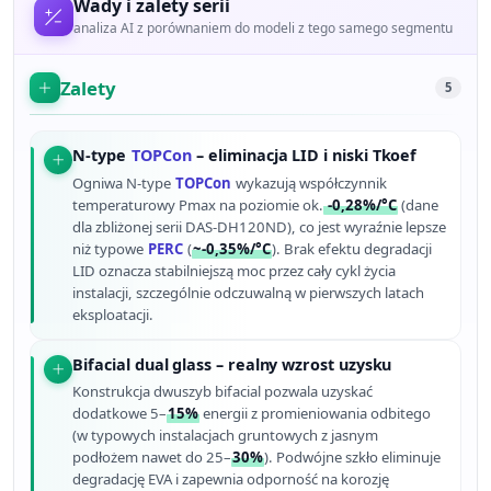
Wady i zalety serii
analiza AI z porównaniem do modeli z tego samego segmentu
Zalety
5
N-type
TOPCon
– eliminacja LID i niski Tkoef
Ogniwa N-type
TOPCon
wykazują współczynnik
temperaturowy Pmax na poziomie ok.
-0,28%/°C
(dane
dla zbliżonej serii DAS-DH120ND), co jest wyraźnie lepsze
niż typowe
PERC
(
~-0,35%/°C
). Brak efektu degradacji
LID oznacza stabilniejszą moc przez cały cykl życia
instalacji, szczególnie odczuwalną w pierwszych latach
eksploatacji.
Bifacial dual glass – realny wzrost uzysku
Konstrukcja dwuszyb bifacial pozwala uzyskać
dodatkowe 5–
15%
energii z promieniowania odbitego
(w typowych instalacjach gruntowych z jasnym
podłożem nawet do 25–
30%
). Podwójne szkło eliminuje
degradację EVA i zapewnia odporność na korozję