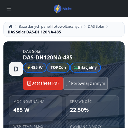
Baza danych paneli fotowoltaicznych
DAS Solar
DAS Solar DAS-DH120NA-485
DAS Solar
DAS-DH120NA-485
D
485 W
TOPCon
Bifacjalny
Datasheet PDF
Porównaj z innym
MOC NOMINALNA
SPRAWNOŚĆ
485 W
22.50%
WSP. TEMP. PMAX
GWARANCJA MOCY