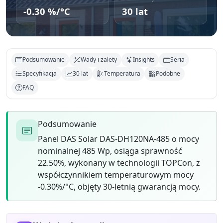
-0.30 %/°C
30 lat
Podsumowanie
Wady i zalety
Insights
Seria
Specyfikacja
30 lat
Temperatura
Podobne
FAQ
Podsumowanie
Panel DAS Solar DAS-DH120NA-485 o mocy
nominalnej 485 Wp, osiąga sprawność
22.50%, wykonany w technologii TOPCon, z
współczynnikiem temperaturowym mocy
-0.30%/°C, objęty 30-letnią gwarancją mocy.