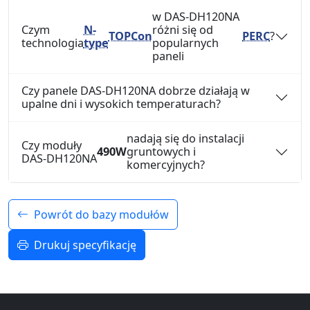
w DAS-DH120NA
Czym
N-
różni się od
TOPCon
PERC
?
technologia
type
popularnych
paneli
Czy panele DAS-DH120NA dobrze działają w
upalne dni i wysokich temperaturach?
nadają się do instalacji
Czy moduły
490W
gruntowych i
DAS-DH120NA
komercyjnych?
Powrót do bazy modułów
Drukuj specyfikację