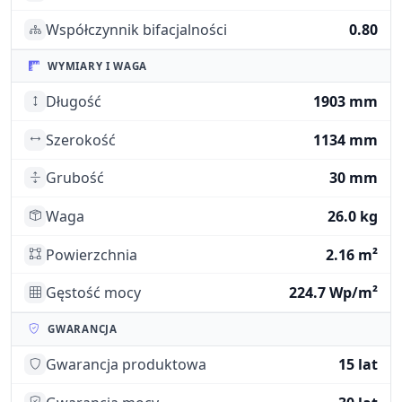
Współczynnik bifacjalności
0.80
WYMIARY I WAGA
Długość
1903 mm
Szerokość
1134 mm
Grubość
30 mm
Waga
26.0 kg
Powierzchnia
2.16 m²
Gęstość mocy
224.7 Wp/m²
GWARANCJA
Gwarancja produktowa
15 lat