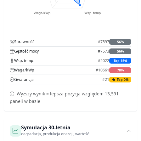
Sprawność
#7597
56%
Gęstość mocy
#7573
56%
Wsp. temp.
#2022
Top 15%
Waga/kWp
#10661
78%
Gwarancja
#21
Top 0%
Wyższy wynik = lepsza pozycja względem 13,591
paneli w bazie
Symulacja 30-letnia
degradacja, produkcja energii, wartość