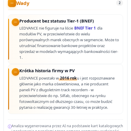
Wady
2
Producent bez statusu Tier-1 (BNEF)
LEDVANCE nie figuruje na liście
BNEF Tier 1
dla
modułów PV, w przeciwieństwie do wielu
porównywalnych marek obecnych w segmencie. Może to
utrudniać finansowanie bankowe projektów oraz
sprzedaż w modelach wymagających bankowalności tier-
1.
Krótka historia firmy w PV
LEDVANCE powstało w
2016 rok
u i jest rozpoznawane
głównie jako marka oświetleniowa, a nie producent
paneli PV z długoletnim track recordem - w
przeciwieństwie do np. Silfab, obecnego na rynku
fotowoltaicznym od dłuższego czasu, co może budzić
pytania o realizację gwarancji 30-letniej w praktyce.
Analiza wygenerowana przez AI na podstawie kart katalogowych