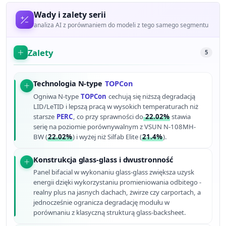
Wady i zalety serii
analiza AI z porównaniem do modeli z tego samego segmentu
Zalety
5
Technologia N-type
TOPCon
Ogniwa N-type
TOPCon
cechują się niższą degradacją
LID/LeTID i lepszą pracą w wysokich temperaturach niż
starsze
PERC
, co przy sprawności do
22.02%
stawia
serię na poziomie porównywalnym z VSUN N-108MH-
BW (
22.02%
) i wyżej niż Silfab Elite (
21.4%
).
Konstrukcja glass-glass i dwustronność
Panel bifacial w wykonaniu glass-glass zwiększa uzysk
energii dzięki wykorzystaniu promieniowania odbitego -
realny plus na jasnych dachach, żwirze czy carportach, a
jednocześnie ogranicza degradację modułu w
porównaniu z klasyczną strukturą glass-backsheet.