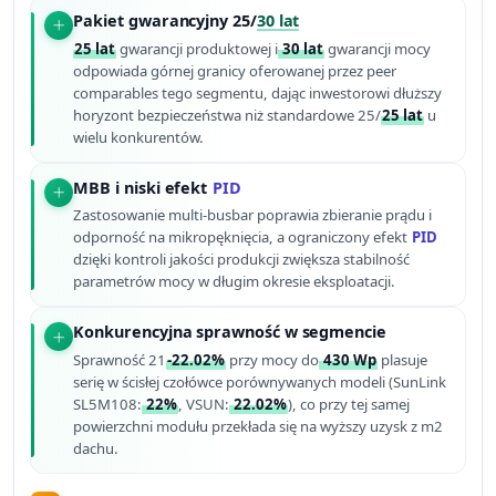
Pakiet gwarancyjny 25/
30 lat
25 lat
gwarancji produktowej i
30 lat
gwarancji mocy
odpowiada górnej granicy oferowanej przez peer
comparables tego segmentu, dając inwestorowi dłuższy
horyzont bezpieczeństwa niż standardowe 25/
25 lat
u
wielu konkurentów.
MBB i niski efekt
PID
Zastosowanie multi-busbar poprawia zbieranie prądu i
odporność na mikropęknięcia, a ograniczony efekt
PID
dzięki kontroli jakości produkcji zwiększa stabilność
parametrów mocy w długim okresie eksploatacji.
Konkurencyjna sprawność w segmencie
Sprawność 21
-22.02%
przy mocy do
430 Wp
plasuje
serię w ścisłej czołówce porównywanych modeli (SunLink
SL5M108:
22%
, VSUN:
22.02%
), co przy tej samej
powierzchni modułu przekłada się na wyższy uzysk z m2
dachu.