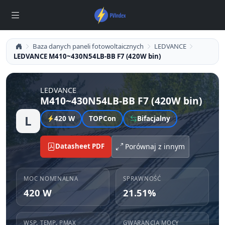
Baza danych paneli fotowoltaicznych
LEDVANCE
LEDVANCE M410~430N54LB-BB F7 (420W bin)
LEDVANCE
M410~430N54LB-BB F7 (420W bin)
L
420 W
TOPCon
Bifacjalny
Datasheet PDF
Porównaj z innym
MOC NOMINALNA
SPRAWNOŚĆ
420 W
21.51%
WSP. TEMP. PMAX
GWARANCJA MOCY