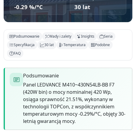
-0.29 %/°C
30 lat
Podsumowanie
Wady i zalety
Insights
Seria
Specyfikacja
30 lat
Temperatura
Podobne
FAQ
Podsumowanie
Panel LEDVANCE M410~430N54LB-BB F7
(420W bin) o mocy nominalnej 420 Wp,
osiąga sprawność 21.51%, wykonany w
technologii TOPCon, z współczynnikiem
temperaturowym mocy -0.29%/°C, objęty 30-
letnią gwarancją mocy.