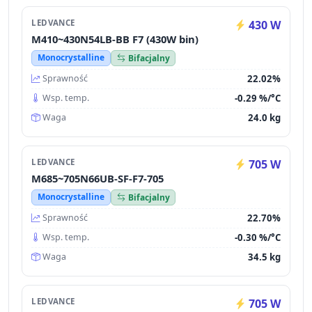
LEDVANCE
430 W
M410~430N54LB-BB F7 (430W bin)
Monocrystalline
Bifacjalny
22.02%
Sprawność
-0.29 %/°C
Wsp. temp.
24.0 kg
Waga
LEDVANCE
705 W
M685~705N66UB-SF-F7-705
Monocrystalline
Bifacjalny
22.70%
Sprawność
-0.30 %/°C
Wsp. temp.
34.5 kg
Waga
LEDVANCE
705 W