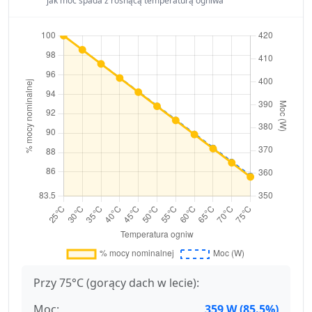
jak moc spada z rosnącą temperaturą ogniwa
Przy 75°C (gorący dach w lecie):
Moc:
359 W (85.5%)