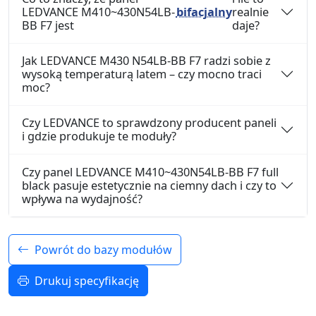
LEDVANCE M410~430N54LB-
bifacjalny
realnie
BB F7 jest
daje?
Jak LEDVANCE M430 N54LB-BB F7 radzi sobie z
wysoką temperaturą latem – czy mocno traci
moc?
Czy LEDVANCE to sprawdzony producent paneli
i gdzie produkuje te moduły?
Czy panel LEDVANCE M410~430N54LB-BB F7 full
black pasuje estetycznie na ciemny dach i czy to
wpływa na wydajność?
Powrót do bazy modułów
Drukuj specyfikację