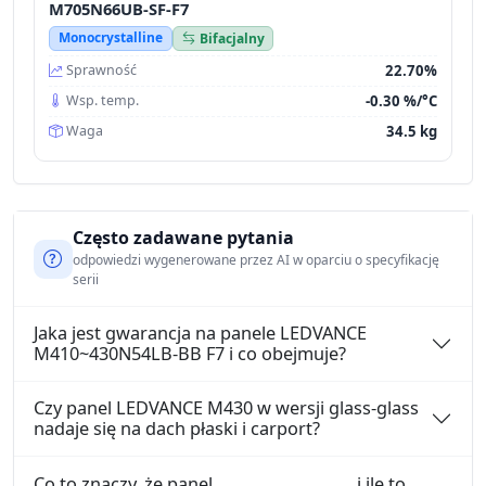
M705N66UB-SF-F7
Monocrystalline
Bifacjalny
22.70%
Sprawność
-0.30 %/°C
Wsp. temp.
34.5 kg
Waga
Często zadawane pytania
odpowiedzi wygenerowane przez AI w oparciu o specyfikację
serii
Jaka jest gwarancja na panele LEDVANCE
M410~430N54LB-BB F7 i co obejmuje?
Czy panel LEDVANCE M430 w wersji glass-glass
nadaje się na dach płaski i carport?
Co to znaczy, że panel
i ile to