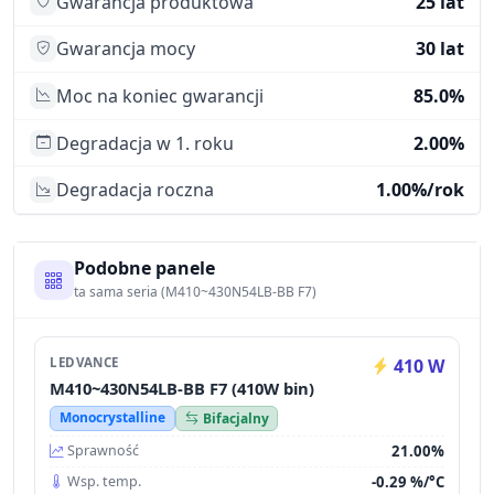
Gwarancja produktowa
25 lat
Gwarancja mocy
30 lat
Moc na koniec gwarancji
85.0%
Degradacja w 1. roku
2.00%
Degradacja roczna
1.00%/rok
Podobne panele
ta sama seria (M410~430N54LB-BB F7)
LEDVANCE
410 W
M410~430N54LB-BB F7 (410W bin)
Monocrystalline
Bifacjalny
21.00%
Sprawność
-0.29 %/°C
Wsp. temp.