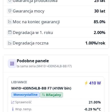
Gwarancja produktowa
25 lat
Gwarancja mocy
30 lat
Moc na koniec gwarancji
85.0%
Degradacja w 1. roku
2.00%
Degradacja roczna
1.00%/rok
Podobne panele
ta sama seria (M410~430N54LB-BB F7)
LEDVANCE
410 W
M410~430N54LB-BB F7 (410W bin)
Monocrystalline
Bifacjalny
21.00%
Sprawność
-0.29 %/°C
Wsp. temp.