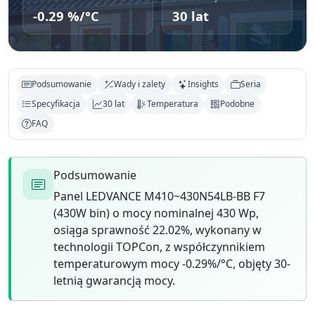
-0.29 %/°C
30 lat
Podsumowanie
Wady i zalety
Insights
Seria
Specyfikacja
30 lat
Temperatura
Podobne
FAQ
Podsumowanie
Panel LEDVANCE M410~430N54LB-BB F7
(430W bin) o mocy nominalnej 430 Wp,
osiąga sprawność 22.02%, wykonany w
technologii TOPCon, z współczynnikiem
temperaturowym mocy -0.29%/°C, objęty 30-
letnią gwarancją mocy.