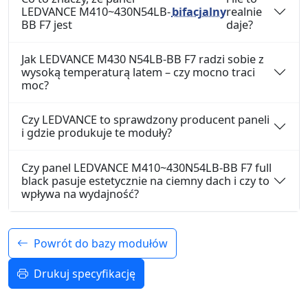
LEDVANCE M410~430N54LB-
bifacjalny
realnie
BB F7 jest
daje?
Jak LEDVANCE M430 N54LB-BB F7 radzi sobie z
wysoką temperaturą latem – czy mocno traci
moc?
Czy LEDVANCE to sprawdzony producent paneli
i gdzie produkuje te moduły?
Czy panel LEDVANCE M410~430N54LB-BB F7 full
black pasuje estetycznie na ciemny dach i czy to
wpływa na wydajność?
Powrót do bazy modułów
Drukuj specyfikację