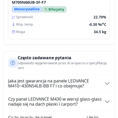
M705N66UB-SF-F7
Monocrystalline
Bifacjalny
22.70%
Sprawność
-0.30 %/°C
Wsp. temp.
34.5 kg
Waga
Często zadawane pytania
odpowiedzi wygenerowane przez AI w oparciu o specyfikację
serii
Jaka jest gwarancja na panele LEDVANCE
M410~430N54LB-BB F7 i co obejmuje?
Czy panel LEDVANCE M430 w wersji glass-glass
nadaje się na dach płaski i carport?
Co to znaczy, że panel
i ile to