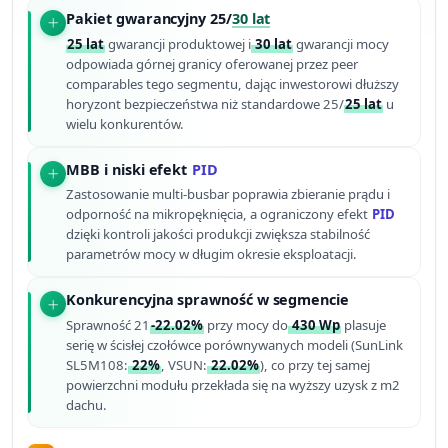
Pakiet gwarancyjny 25/
30 lat
25 lat
gwarancji produktowej i
30 lat
gwarancji mocy
odpowiada górnej granicy oferowanej przez peer
comparables tego segmentu, dając inwestorowi dłuższy
horyzont bezpieczeństwa niż standardowe 25/
25 lat
u
wielu konkurentów.
MBB i niski efekt
PID
Zastosowanie multi-busbar poprawia zbieranie prądu i
odporność na mikropęknięcia, a ograniczony efekt
PID
dzięki kontroli jakości produkcji zwiększa stabilność
parametrów mocy w długim okresie eksploatacji.
Konkurencyjna sprawność w segmencie
Sprawność 21
-22.02%
przy mocy do
430 Wp
plasuje
serię w ścisłej czołówce porównywanych modeli (SunLink
SL5M108:
22%
, VSUN:
22.02%
), co przy tej samej
powierzchni modułu przekłada się na wyższy uzysk z m2
dachu.