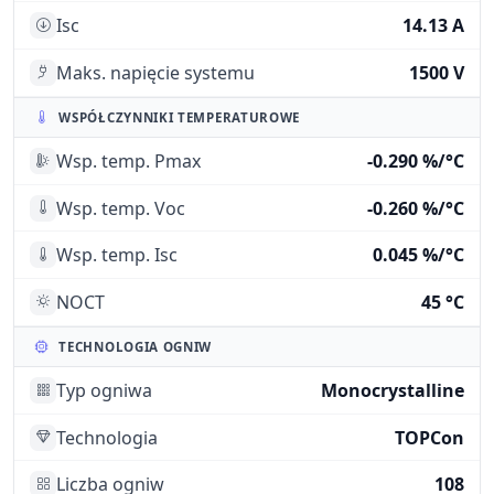
Isc
14.13 A
Maks. napięcie systemu
1500 V
WSPÓŁCZYNNIKI TEMPERATUROWE
Wsp. temp. Pmax
-0.290 %/°C
Wsp. temp. Voc
-0.260 %/°C
Wsp. temp. Isc
0.045 %/°C
NOCT
45 °C
TECHNOLOGIA OGNIW
Typ ogniwa
Monocrystalline
Technologia
TOPCon
Liczba ogniw
108