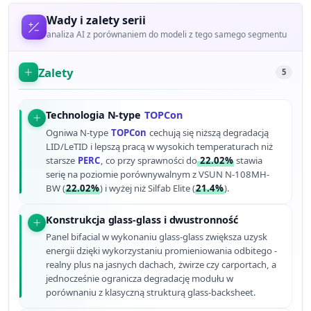
Wady i zalety serii
analiza AI z porównaniem do modeli z tego samego segmentu
Zalety
5
Technologia N-type
TOPCon
Ogniwa N-type
TOPCon
cechują się niższą degradacją
LID/LeTID i lepszą pracą w wysokich temperaturach niż
starsze
PERC
, co przy sprawności do
22.02%
stawia
serię na poziomie porównywalnym z VSUN N-108MH-
BW (
22.02%
) i wyżej niż Silfab Elite (
21.4%
).
Konstrukcja glass-glass i dwustronność
Panel bifacial w wykonaniu glass-glass zwiększa uzysk
energii dzięki wykorzystaniu promieniowania odbitego -
realny plus na jasnych dachach, żwirze czy carportach, a
jednocześnie ogranicza degradację modułu w
porównaniu z klasyczną strukturą glass-backsheet.