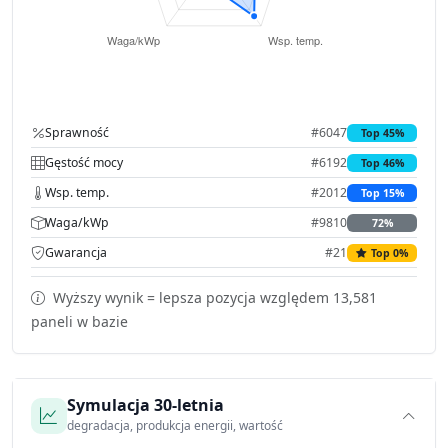
Sprawność
#6047
Top 45%
Gęstość mocy
#6192
Top 46%
Wsp. temp.
#2012
Top 15%
Waga/kWp
#9810
72%
Gwarancja
#21
Top 0%
Wyższy wynik = lepsza pozycja względem 13,581
paneli w bazie
Symulacja 30-letnia
degradacja, produkcja energii, wartość