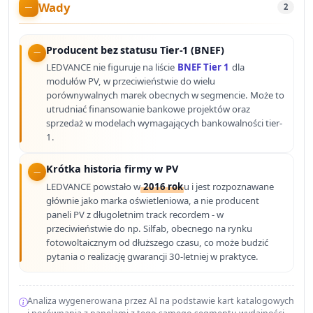
Wady
2
Producent bez statusu Tier-1 (BNEF)
LEDVANCE nie figuruje na liście
BNEF Tier 1
dla
modułów PV, w przeciwieństwie do wielu
porównywalnych marek obecnych w segmencie. Może to
utrudniać finansowanie bankowe projektów oraz
sprzedaż w modelach wymagających bankowalności tier-
1.
Krótka historia firmy w PV
LEDVANCE powstało w
2016 rok
u i jest rozpoznawane
głównie jako marka oświetleniowa, a nie producent
paneli PV z długoletnim track recordem - w
przeciwieństwie do np. Silfab, obecnego na rynku
fotowoltaicznym od dłuższego czasu, co może budzić
pytania o realizację gwarancji 30-letniej w praktyce.
Analiza wygenerowana przez AI na podstawie kart katalogowych