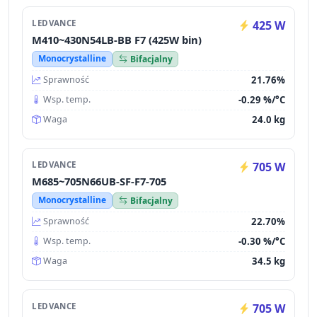
LEDVANCE
425 W
M410~430N54LB-BB F7 (425W bin)
Monocrystalline
Bifacjalny
21.76%
Sprawność
-0.29 %/°C
Wsp. temp.
24.0 kg
Waga
LEDVANCE
705 W
M685~705N66UB-SF-F7-705
Monocrystalline
Bifacjalny
22.70%
Sprawność
-0.30 %/°C
Wsp. temp.
34.5 kg
Waga
LEDVANCE
705 W