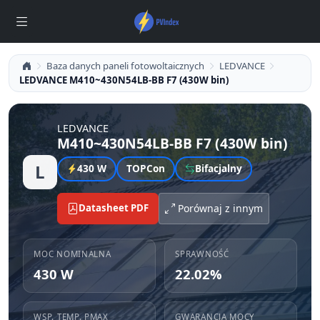
Baza danych paneli fotowoltaicznych
LEDVANCE
LEDVANCE M410~430N54LB-BB F7 (430W bin)
LEDVANCE
M410~430N54LB-BB F7 (430W bin)
L
430 W
TOPCon
Bifacjalny
Datasheet PDF
Porównaj z innym
MOC NOMINALNA
SPRAWNOŚĆ
430 W
22.02%
WSP. TEMP. PMAX
GWARANCJA MOCY