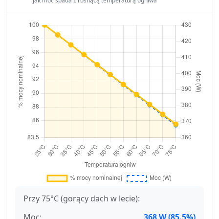
jak moc spada z rosnącą temperaturą ogniwa
Przy 75°C (gorący dach w lecie):
Moc:
368 W (85.5%)