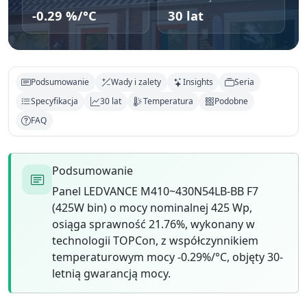
-0.29 %/°C
30 lat
Podsumowanie
Wady i zalety
Insights
Seria
Specyfikacja
30 lat
Temperatura
Podobne
FAQ
Podsumowanie
Panel LEDVANCE M410~430N54LB-BB F7
(425W bin) o mocy nominalnej 425 Wp,
osiąga sprawność 21.76%, wykonany w
technologii TOPCon, z współczynnikiem
temperaturowym mocy -0.29%/°C, objęty 30-
letnią gwarancją mocy.