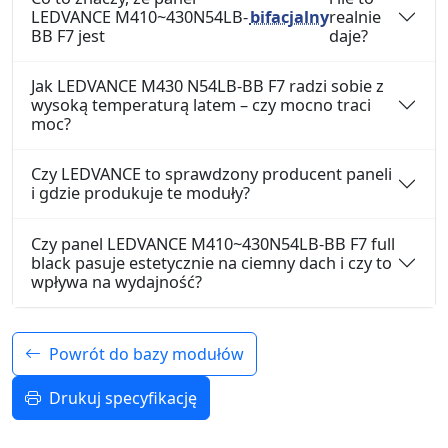
LEDVANCE M410~430N54LB-
bifacjalny
realnie
BB F7 jest
daje?
Jak LEDVANCE M430 N54LB-BB F7 radzi sobie z
wysoką temperaturą latem – czy mocno traci
moc?
Czy LEDVANCE to sprawdzony producent paneli
i gdzie produkuje te moduły?
Czy panel LEDVANCE M410~430N54LB-BB F7 full
black pasuje estetycznie na ciemny dach i czy to
wpływa na wydajność?
Powrót do bazy modułów
Drukuj specyfikację