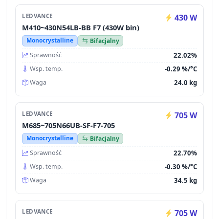
LEDVANCE
430 W
M410~430N54LB-BB F7 (430W bin)
Monocrystalline
Bifacjalny
22.02%
Sprawność
-0.29 %/°C
Wsp. temp.
24.0 kg
Waga
LEDVANCE
705 W
M685~705N66UB-SF-F7-705
Monocrystalline
Bifacjalny
22.70%
Sprawność
-0.30 %/°C
Wsp. temp.
34.5 kg
Waga
LEDVANCE
705 W