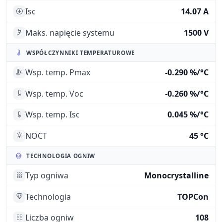
Isc
14.07 A
Maks. napięcie systemu
1500 V
WSPÓŁCZYNNIKI TEMPERATUROWE
Wsp. temp. Pmax
-0.290 %/°C
Wsp. temp. Voc
-0.260 %/°C
Wsp. temp. Isc
0.045 %/°C
NOCT
45 °C
TECHNOLOGIA OGNIW
Typ ogniwa
Monocrystalline
Technologia
TOPCon
Liczba ogniw
108