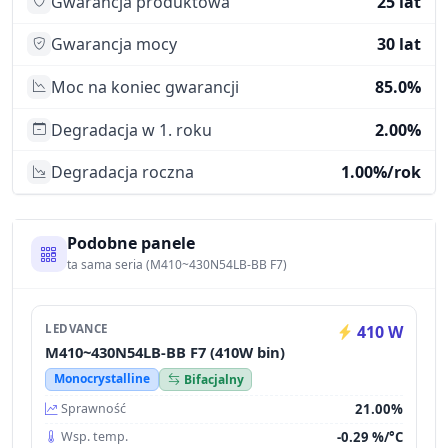
Gwarancja produktowa
25 lat
Gwarancja mocy
30 lat
Moc na koniec gwarancji
85.0%
Degradacja w 1. roku
2.00%
Degradacja roczna
1.00%/rok
Podobne panele
ta sama seria (M410~430N54LB-BB F7)
LEDVANCE
410 W
M410~430N54LB-BB F7 (410W bin)
Monocrystalline
Bifacjalny
21.00%
Sprawność
-0.29 %/°C
Wsp. temp.