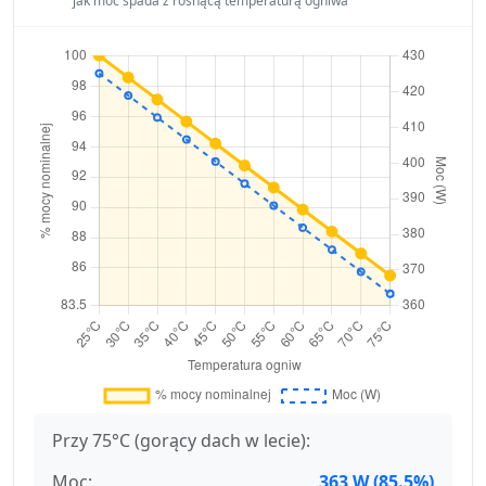
jak moc spada z rosnącą temperaturą ogniwa
Przy 75°C (gorący dach w lecie):
Moc:
363 W (85.5%)