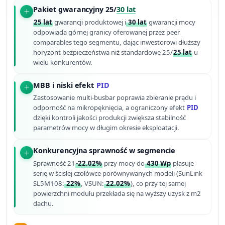
Pakiet gwarancyjny 25/
30 lat
25 lat
gwarancji produktowej i
30 lat
gwarancji mocy
odpowiada górnej granicy oferowanej przez peer
comparables tego segmentu, dając inwestorowi dłuższy
horyzont bezpieczeństwa niż standardowe 25/
25 lat
u
wielu konkurentów.
MBB i niski efekt
PID
Zastosowanie multi-busbar poprawia zbieranie prądu i
odporność na mikropęknięcia, a ograniczony efekt
PID
dzięki kontroli jakości produkcji zwiększa stabilność
parametrów mocy w długim okresie eksploatacji.
Konkurencyjna sprawność w segmencie
Sprawność 21
-22.02%
przy mocy do
430 Wp
plasuje
serię w ścisłej czołówce porównywanych modeli (SunLink
SL5M108:
22%
, VSUN:
22.02%
), co przy tej samej
powierzchni modułu przekłada się na wyższy uzysk z m2
dachu.