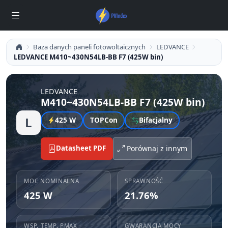
Baza danych paneli fotowoltaicznych
LEDVANCE
LEDVANCE M410~430N54LB-BB F7 (425W bin)
LEDVANCE
M410~430N54LB-BB F7 (425W bin)
L
425 W
TOPCon
Bifacjalny
Datasheet PDF
Porównaj z innym
MOC NOMINALNA
SPRAWNOŚĆ
425 W
21.76%
WSP. TEMP. PMAX
GWARANCJA MOCY