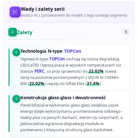
Wady i zalety serii
analiza AI z porównaniem do modeli z tego samego segmentu
Zalety
5
Technologia N-type
TOPCon
Ogniwa N-type
TOPCon
cechują się niższą degradacją
LID/LeTID i lepszą pracą w wysokich temperaturach niż
starsze
PERC
, co przy sprawności do
22.02%
stawia
serię na poziomie porównywalnym z VSUN N-108MH-
BW (
22.02%
) i wyżej niż Silfab Elite (
21.4%
).
Konstrukcja glass-glass i dwustronność
Panel bifacial w wykonaniu glass-glass zwiększa uzysk
energii dzięki wykorzystaniu promieniowania odbitego -
realny plus na jasnych dachach, żwirze czy carportach, a
jednocześnie ogranicza degradację modułu w
porównaniu z klasyczną strukturą glass-backsheet.