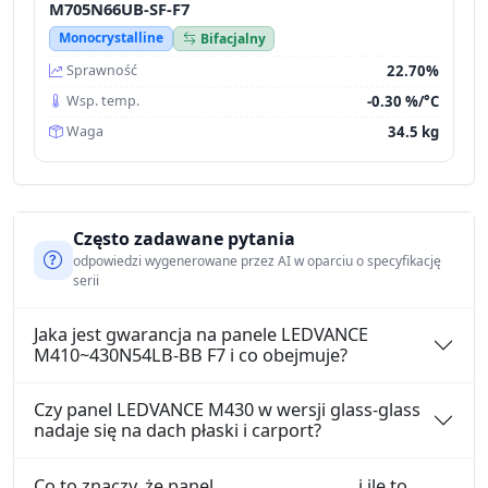
M705N66UB-SF-F7
Monocrystalline
Bifacjalny
22.70%
Sprawność
-0.30 %/°C
Wsp. temp.
34.5 kg
Waga
Często zadawane pytania
odpowiedzi wygenerowane przez AI w oparciu o specyfikację
serii
Jaka jest gwarancja na panele LEDVANCE
M410~430N54LB-BB F7 i co obejmuje?
Czy panel LEDVANCE M430 w wersji glass-glass
nadaje się na dach płaski i carport?
Co to znaczy, że panel
i ile to