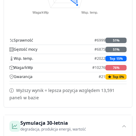
Sprawność
#6999
51%
Gęstość mocy
#6875
51%
Wsp. temp.
#2022
Top 15%
Waga/kWp
#10276
76%
Gwarancja
#21
Top 0%
Wyższy wynik = lepsza pozycja względem 13,591
paneli w bazie
Symulacja 30-letnia
degradacja, produkcja energii, wartość