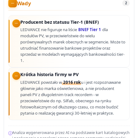
Wady
2
Producent bez statusu Tier-1 (BNEF)
LEDVANCE nie figuruje na liście
BNEF Tier 1
dla
modułów PV, w przeciwieństwie do wielu
porównywalnych marek obecnych w segmencie. Może to
utrudniać finansowanie bankowe projektów oraz
sprzedaż w modelach wymagających bankowalności tier-
1.
Krótka historia firmy w PV
LEDVANCE powstało w
2016 rok
u i jest rozpoznawane
głównie jako marka oświetleniowa, a nie producent
paneli PV z długoletnim track recordem - w
przeciwieństwie do np. Silfab, obecnego na rynku
fotowoltaicznym od dłuższego czasu, co może budzić
pytania o realizację gwarancji 30-letniej w praktyce.
Analiza wygenerowana przez AI na podstawie kart katalogowych