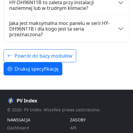
HY-DH96N11B to zaleta przy instalacji
naziemnej lub w trudnym klimacie?
Jaka jest maksymalna moc panelu w serii HY-
DH96N11B i dla kogo jest ta seria
przeznaczona?
Powrót do bazy modułów
Drukuj specyfikację
PV Index
© 2026- PV Index. Wszelkie prawa zastrzeżone.
NAWIGACJA
ZASOBY
Dashboard
API