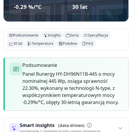
-0.29 %/°C
30 lat
Podsumowanie
Insights
Seria
Specyfikacja
30 lat
Temperatura
Podobne
FAQ
Podsumowanie
Panel Runergy HY-DH96N11B-445 o mocy
nominalnej 445 Wp, osiąga sprawność
22.30%, wykonany w technologii N-type, z
współczynnikiem temperaturowym mocy
-0.29%/°C, objęty 30-letnią gwarancją mocy.
Smart insights
(data-driven)
porównanie z panelami w tym samym segmencie