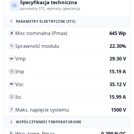
Specyfikacja techniczna
parametry STC, wymiary, gwarancja
PARAMETRY ELEKTRYCZNE (STC)
Moc nominalna (Pmax)
445 Wp
Sprawność modułu
22.30%
Vmp
29.30 V
Imp
15.19 A
Voc
35.12 V
Isc
15.99 A
Maks. napięcie systemu
1500 V
WSPÓŁCZYNNIKI TEMPERATUROWE
Wsp. temp. Pmax
-0.290 %/°C