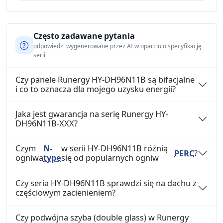
Często zadawane pytania
odpowiedzi wygenerowane przez AI w oparciu o specyfikację
serii
Czy panele Runergy HY-DH96N11B są bifacjalne
i co to oznacza dla mojego uzysku energii?
Jaka jest gwarancja na serię Runergy HY-
DH96N11B-XXX?
Czym
N-
w serii HY-DH96N11B różnią
PERC
?
ogniwa
type
się od popularnych ogniw
Czy seria HY-DH96N11B sprawdzi się na dachu z
częściowym zacienieniem?
Czy podwójna szyba (double glass) w Runergy