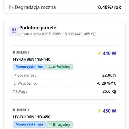
Degradacja roczna
0.40%/rok
Podobne panele
ta sama seria (HY-DH96N11B-XXX (440–465 W))
RUNERGY
440 W
HY-DH96N11B-440
Monocrystalline
Bifacjalny
22.00%
Sprawność
-0.29 %/°C
Wsp. temp.
25.0 kg
Waga
RUNERGY
450 W
HY-DH96N11B-450
Monocrystalline
Bifacjalny