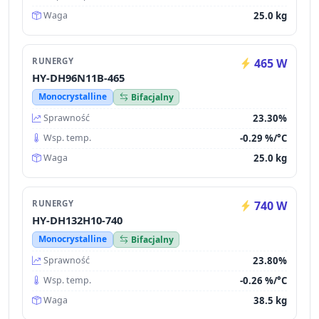
25.0 kg
Waga
RUNERGY
465 W
HY-DH96N11B-465
Monocrystalline
Bifacjalny
23.30%
Sprawność
-0.29 %/°C
Wsp. temp.
25.0 kg
Waga
RUNERGY
740 W
HY-DH132H10-740
Monocrystalline
Bifacjalny
23.80%
Sprawność
-0.26 %/°C
Wsp. temp.
38.5 kg
Waga