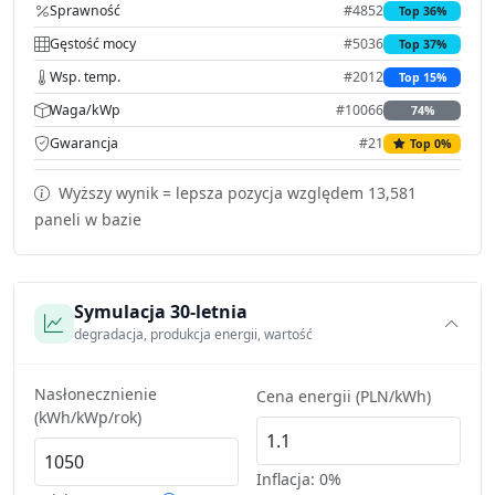
Sprawność
#4852
Top 36%
Gęstość mocy
#5036
Top 37%
Wsp. temp.
#2012
Top 15%
Waga/kWp
#10066
74%
Gwarancja
#21
Top 0%
Wyższy wynik = lepsza pozycja względem 13,581
paneli w bazie
Symulacja 30-letnia
degradacja, produkcja energii, wartość
Nasłonecznienie
Cena energii (PLN/kWh)
(kWh/kWp/rok)
Inflacja:
0%