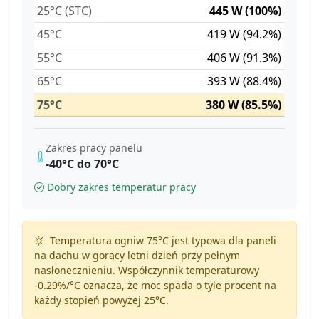
25°C (STC)
445 W (100%)
45°C
419 W (94.2%)
55°C
406 W (91.3%)
65°C
393 W (88.4%)
75°C
380 W (85.5%)
Zakres pracy panelu
-40°C do 70°C
Dobry zakres temperatur pracy
Temperatura ogniw 75°C jest typowa dla paneli
na dachu w gorący letni dzień przy pełnym
nasłonecznieniu. Współczynnik temperaturowy
-0.29%/°C
oznacza, że moc spada o tyle procent na
każdy stopień powyżej 25°C.