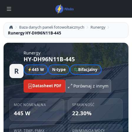
Baza danych paneli fotowoltaicznych
Runergy
Runergy HY-DH96N11B-445
Runergy
HY-DH96N11B-445
R
445 W
N-type
Bifacjalny
Datasheet PDF
Porównaj z innym
MOC NOMINALNA
SPRAWNOŚĆ
445 W
22.30%
WSP. TEMP. PMAX
GWARANCJA MOCY