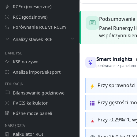
RCEm (miesięczne)
RCE (godzinowe)
Podsumowanie
Porównanie RCE vs RCEm
Panel Runergy H
współczynnikiem
Analizy stawek RCE
DANE PSE
Smart insights
KSE na żywo
porównanie z panelam
Analiza import/eksport
EDUKACJA
Przy sprawności
Bilansowanie godzinowe
Przy gęstości m
PVGIS kalkulator
Różne moce paneli
Przy -0.29%/°C w
NARZĘDZIA
Kalkulator ROI
Przy 25.0 kg (1.