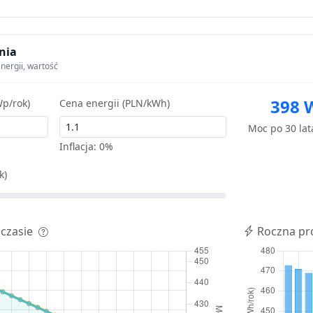
nia
nergii, wartość
398 
p/rok)
Cena energii (PLN/kWh)
Moc po 30 la
Inflacja:
0%
k)
 czasie
Roczna pr