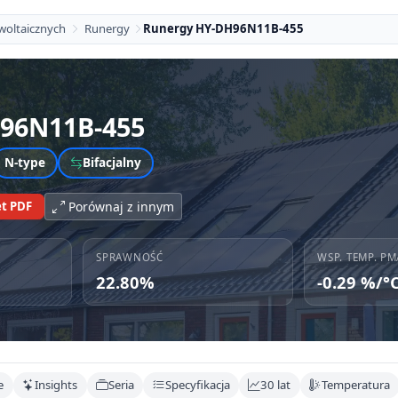
woltaicznych
Runergy
Runergy HY-DH96N11B-455
96N11B-455
N-type
Bifacjalny
t PDF
Porównaj z innym
SPRAWNOŚĆ
WSP. TEMP. PM
22.80%
-0.29 %/°
e
Insights
Seria
Specyfikacja
30 lat
Temperatura