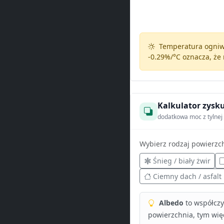
Temperatura ogniw 
-0.29%/°C
oznacza, że 
Kalkulator zysku
dodatkowa moc z tylnej 
Wybierz rodzaj powierzc
Śnieg / biały żwir
Ciemny dach / asfalt
Albedo
to współczyn
powierzchnia, tym więc