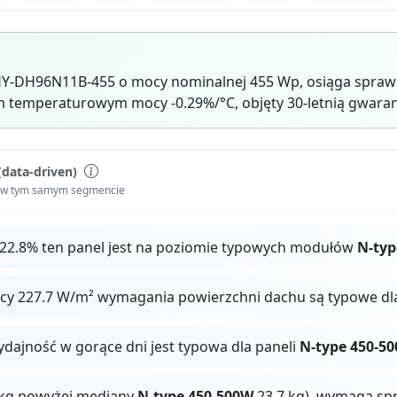
Y-DH96N11B-455 o mocy nominalnej 455 Wp, osiąga sprawn
 temperaturowym mocy -0.29%/°C, objęty 30-letnią gwaran
(data-driven)
i w tym samym segmencie
 22.8% ten panel jest na poziomie typowych modułów
N-typ
ocy 227.7 W/m² wymagania powierzchni dachu są typowe dl
ydajność w gorące dni jest typowa dla paneli
N-type 450-5
3 kg powyżej mediany
N-type 450-500W
23.7 kg), wymaga sp