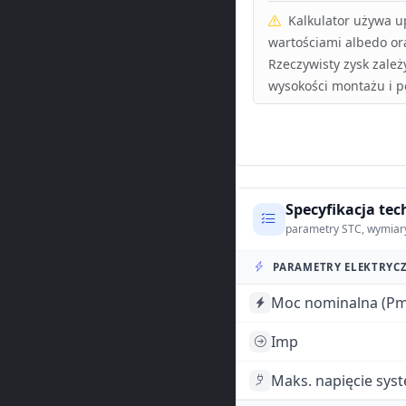
Kalkulator używa 
wartościami albedo or
Rzeczywisty zysk zależ
wysokości montażu i p
Specyfikacja tec
parametry STC, wymiar
PARAMETRY ELEKTRYCZ
Moc nominalna (Pm
Imp
Maks. napięcie sys