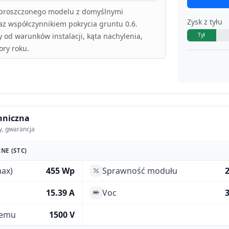
uproszczonego modelu z domyślnymi
Zysk z tyłu
az współczynnikiem pokrycia gruntu 0.6.
y od warunków instalacji, kąta nachylenia,
Tył
ory roku.
hniczna
y, gwarancja
NE (STC)
ax)
455 Wp
Sprawność modułu
15.39 A
Voc
3
temu
1500 V