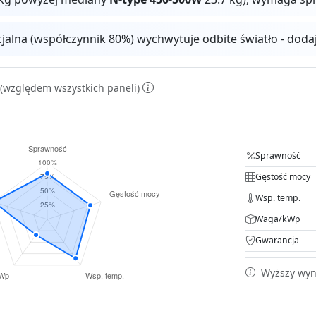
cjalna (współczynnik 80%) wychwytuje odbite światło - dod
(względem wszystkich paneli)
Sprawność
Gęstość mocy
Wsp. temp.
Waga/kWp
Gwarancja
Wyższy wyni