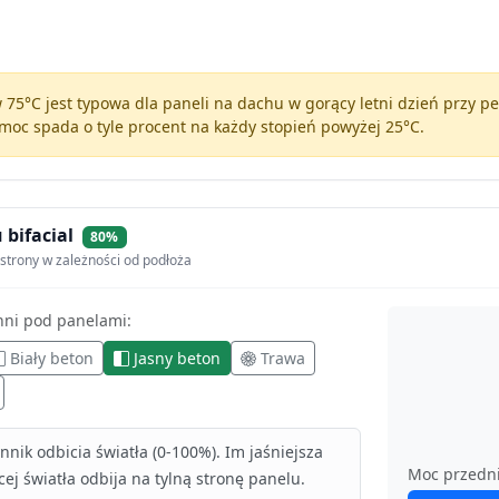
75°C jest typowa dla paneli na dachu w gorący letni dzień przy 
moc spada o tyle procent na każdy stopień powyżej 25°C.
 bifacial
80%
strony w zależności od podłoża
hni pod panelami:
Biały beton
Jasny beton
Trawa
nik odbicia światła (0-100%). Im jaśniejsza
Moc przedn
ej światła odbija na tylną stronę panelu.