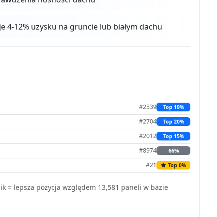
aje 4-12% uzysku na gruncie lub białym dachu
#2539
Top 19%
#2704
Top 20%
#2012
Top 15%
#8974
66%
#21
Top 0%
k = lepsza pozycja względem 13,581 paneli w bazie