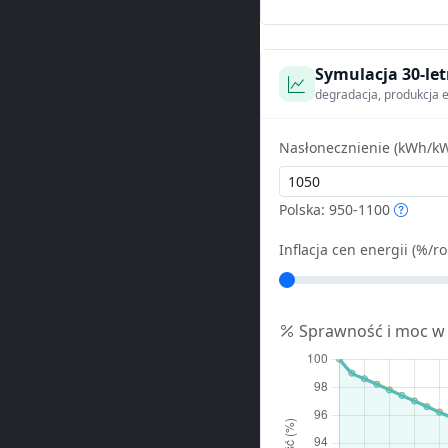
Symulacja 30-let
degradacja, produkcja e
Nasłonecznienie (kWh/kW
Polska: 950-1100
Inflacja cen energii (%/ro
Sprawność i moc w