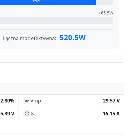
Przód
+65.5W
520.5W
Łączna moc efektywna:
22.80%
Vmp
29.57 V
5.39 V
Isc
16.15 A