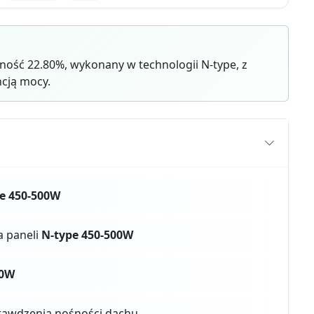
ość 22.80%, wykonany w technologii N-type, z
cją mocy.
e 450-500W
a paneli
N-type 450-500W
00W
rawdzenia nośności dachu