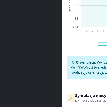
O symulacji:
Wylicz
kWh/kWp/rok) to średni
lokalizacji, orientacji, 
Symulacja mocy
jak moc spada z rosnąc