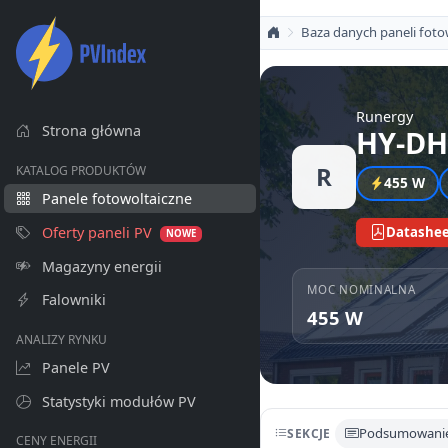
Baza danych paneli foto
Runergy
Strona główna
HY-DH
R
KATALOG PRODUKTÓW
455 W
Panele fotowoltaiczne
Oferty paneli PV
Datashee
NOWE
Magazyny energii
MOC NOMINALNA
Falowniki
455 W
ANALIZY RYNKU
Panele PV
Statystyki modułów PV
Podsumowani
SEKCJE
CENY ENERGII