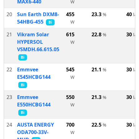
MAX6-440
W
20
Sun Earth DXM8-
455
23.3
40
%
lat
54HBG-455
W
Bi
21
Vikram Solar
615
22.8
30
%
lat
HYPERSOL
W
VSMDH.66.615.05
Bi
22
Emmvee
545
21.1
30
%
lat
E545HCBG144
W
Bi
23
Emmvee
550
21.3
30
%
lat
E550HCBG144
W
Bi
24
AUSTA ENERGY
700
22.5
30
%
lat
ODA700-33V-
W