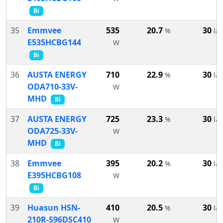
Bi
35
Emmvee
535
20.7
30
%
lat
E535HCBG144
W
Bi
36
AUSTA ENERGY
710
22.9
30
%
lat
ODA710-33V-
W
MHD
Bi
37
AUSTA ENERGY
725
23.3
30
%
lat
ODA725-33V-
W
MHD
Bi
38
Emmvee
395
20.2
30
%
lat
E395HCBG108
W
Bi
39
Huasun HSN-
410
20.5
30
%
lat
210R-S96DSC410
W