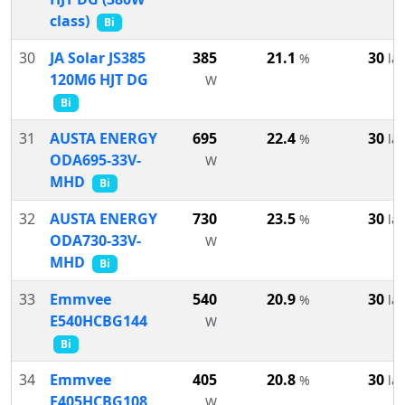
class)
Bi
30
JA Solar JS385
385
21.1
30
%
lat
120M6 HJT DG
W
Bi
31
AUSTA ENERGY
695
22.4
30
%
lat
ODA695-33V-
W
MHD
Bi
32
AUSTA ENERGY
730
23.5
30
%
lat
ODA730-33V-
W
MHD
Bi
33
Emmvee
540
20.9
30
%
lat
E540HCBG144
W
Bi
34
Emmvee
405
20.8
30
%
lat
E405HCBG108
W