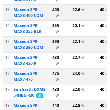
13
Maxeon SPR-
400
22.6
40
%
lat
MAX3-400-COM
W
14
Maxeon SPR-
355
20.1
40
%
lat
MAX3-355-BLK
W
15
Maxeon SPR-
390
22.1
40
%
lat
MAX3-390-COM
W
16
Maxeon SPR-
430
22.7
40
%
lat
MAX3-430-R
W
17
Maxeon SPR-
475
24.0
40
%
lat
MAX7-475
W
18
Sun Earth DXM8-
430
22.0
40
%
lat
54HBG-430
W
Bi
19
Maxeon SPR-
440
22.8
40
%
lat