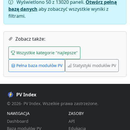
Wyświetlono 50 z 13020 paneli.
Otwórz pełną
bazę danych
aby zobaczyć wszystkie wyniki z
filtrami.
Zobacz także:
Wszystkie kategorie "najlepsze"
Pełna baza modułów PV
Statystyki modułów PV
PV Index
© 2026- PV Index. Wszelkie prawa zastrzeżone.
NAWIGACJA
ZASOBY
Dashboard
API
Baza modułów PV
Edukacja