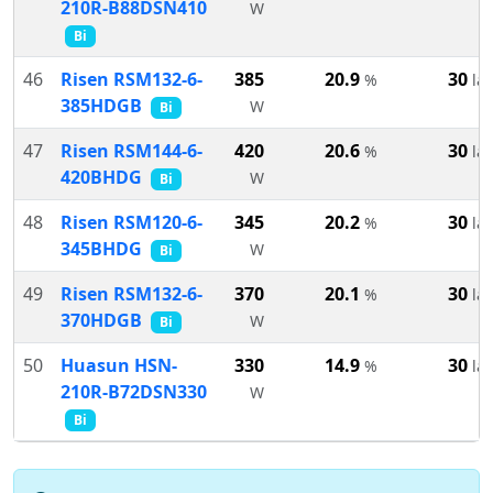
210R-B88DSN410
W
Bi
46
Risen RSM132-6-
385
20.9
30
%
lat
385HDGB
W
Bi
47
Risen RSM144-6-
420
20.6
30
%
lat
420BHDG
W
Bi
48
Risen RSM120-6-
345
20.2
30
%
lat
345BHDG
W
Bi
49
Risen RSM132-6-
370
20.1
30
%
lat
370HDGB
W
Bi
50
Huasun HSN-
330
14.9
30
%
lat
210R-B72DSN330
W
Bi