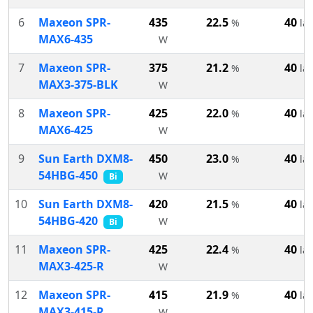
6
Maxeon SPR-
435
22.5
40
%
lat
MAX6-435
W
7
Maxeon SPR-
375
21.2
40
%
lat
MAX3-375-BLK
W
8
Maxeon SPR-
425
22.0
40
%
lat
MAX6-425
W
9
Sun Earth DXM8-
450
23.0
40
%
lat
54HBG-450
W
Bi
10
Sun Earth DXM8-
420
21.5
40
%
lat
54HBG-420
W
Bi
11
Maxeon SPR-
425
22.4
40
%
lat
MAX3-425-R
W
12
Maxeon SPR-
415
21.9
40
%
lat
MAX3-415-R
W