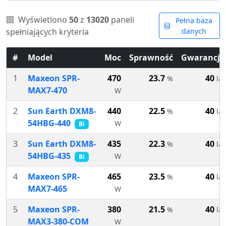
Wyświetlono
50
z
13020
paneli
Pełna baza
spełniających kryteria
danych
#
Model
Moc
Sprawność
Gwarancja
1
Maxeon SPR-
470
23.7
40
%
lat
MAX7-470
W
2
Sun Earth DXM8-
440
22.5
40
%
lat
54HBG-440
W
Bi
3
Sun Earth DXM8-
435
22.3
40
%
lat
54HBG-435
W
Bi
4
Maxeon SPR-
465
23.5
40
%
lat
MAX7-465
W
5
Maxeon SPR-
380
21.5
40
%
lat
MAX3-380-COM
W