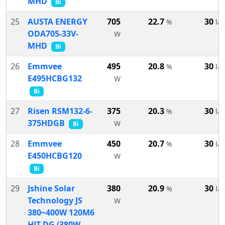
MHD
Bi
25
AUSTA ENERGY
705
22.7
30
%
lat
ODA705-33V-
W
MHD
Bi
26
Emmvee
495
20.8
30
%
lat
E495HCBG132
W
Bi
27
Risen RSM132-6-
375
20.3
30
%
lat
375HDGB
W
Bi
28
Emmvee
450
20.7
30
%
lat
E450HCBG120
W
Bi
29
Jshine Solar
380
20.9
30
%
lat
Technology JS
W
380~400W 120M6
HJT DG (380W