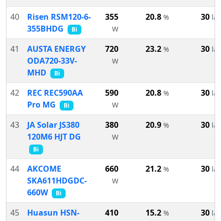
40
Risen RSM120-6-
355
20.8
30
%
lat
355BHDG
W
Bi
41
AUSTA ENERGY
720
23.2
30
%
lat
ODA720-33V-
W
MHD
Bi
42
REC REC590AA
590
20.8
30
%
lat
Pro MG
W
Bi
43
JA Solar JS380
380
20.9
30
%
lat
120M6 HJT DG
W
Bi
44
AKCOME
660
21.2
30
%
lat
SKA611HDGDC-
W
660W
Bi
45
Huasun HSN-
410
15.2
30
%
lat